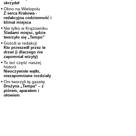
skrzydeł
Okno na Wielopolu
Z serca Krakowa -
redakcyjna codzienność i
klimat miejsca
Nie tylko w Krążowniku
Śladami miejsc, gdzie
tworzyło się „Tempo”
Gościli w redakcji
Kto przeszedł przez te
drzwi (i dlaczego nie
zapomniał wizyty)
To też część naszej
historii
Nieoczywiste wątki,
niezapomniane rozdziały
Oni tworzyli tę gazetę
Drużyna „Tempa“ – z
piórem, aparatem i
ołowiem