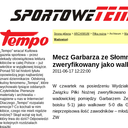
Strona główna
>
ARCHIWUM
>
Piłka nożna
> Archiwum >
Ma
Wadowice)
„Tempo” wraca! Kultowa
gazeta sportowa – przez
Mecz Garbarza ze Słom
dekady obowiązkowa lektura
kibiców w całej Polsce – już
zweryfikowany jako wa
wkrótce w wyjątkowej książce.
2011-06-17 12:22:00
Ponad 50 lat historii tytułu
opowiedzą jego najbardziej
znani dziennikarze. Odsłonią
kulisy fenomenu „Tempa”, które
W czwartek na posiedzeniu Wydziałó
wychowało tysiące oddanych
Czytelników. Pierwsze
Związku Piłki Nożnej zweryfikowano 
materiały i archiwalia –
wadowickiej pomiędzy Garbarzem Ze
najpierw u nas w Internecie!
Dlaczego „Tempo” rozpalało
boisku 5-1) jako walkower 5-0 dla
emocje? Co kochali w nim
nieprzepisowa ilość zawodników – mło
kibice, czego nie mieli nigdzie
indziej? Skąd wziął się kult,
ZW
który trwa do dziś? Odpowiedzi
w kolejnych rozdziałach
książki: