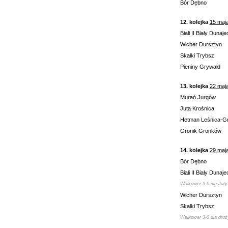
Bór Dębno
12. kolejka
15 maj
Biali II Biały Dunaje
Wicher Dursztyn
Skałki Trybsz
Pieniny Grywałd
13. kolejka
22 maj
Murań Jurgów
Juta Krośnica
Hetman Leśnica-G
Gronik Gronków
14. kolejka
29 maj
Bór Dębno
Biali II Biały Dunaje
Walkower 3-0 dla Juty
Wicher Dursztyn
Skałki Trybsz
Walkower 3-0 dla druż