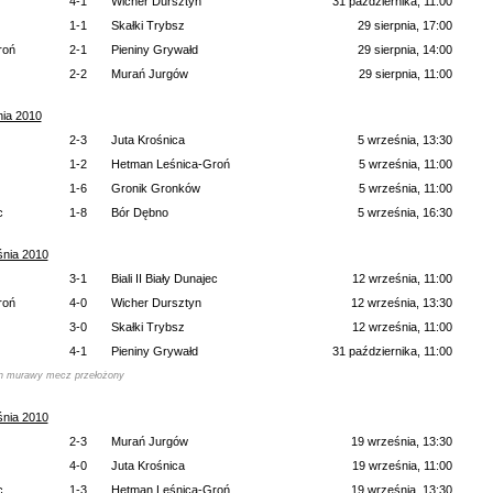
4-1
Wicher Dursztyn
31 października, 11:00
1-1
Skałki Trybsz
29 sierpnia, 17:00
roń
2-1
Pieniny Grywałd
29 sierpnia, 14:00
2-2
Murań Jurgów
29 sierpnia, 11:00
nia 2010
2-3
Juta Krośnica
5 września, 13:30
1-2
Hetman Leśnica-Groń
5 września, 11:00
1-6
Gronik Gronków
5 września, 11:00
c
1-8
Bór Dębno
5 września, 16:30
śnia 2010
3-1
Biali II Biały Dunajec
12 września, 11:00
roń
4-0
Wicher Dursztyn
12 września, 13:30
3-0
Skałki Trybsz
12 września, 11:00
4-1
Pieniny Grywałd
31 października, 11:00
an murawy mecz przełożony
śnia 2010
2-3
Murań Jurgów
19 września, 13:30
4-0
Juta Krośnica
19 września, 11:00
c
1-3
Hetman Leśnica-Groń
19 września, 13:30