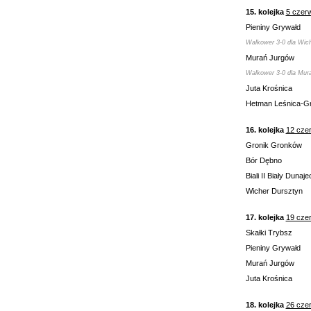
15. kolejka
5 czer
Pieniny Grywałd
Walkower 3-0 dla Wic
Murań Jurgów
Walkower 3-0 dla Mura
Juta Krośnica
Hetman Leśnica-G
16. kolejka
12 cze
Gronik Gronków
Bór Dębno
Biali II Biały Dunaje
Wicher Dursztyn
17. kolejka
19 cze
Skałki Trybsz
Pieniny Grywałd
Murań Jurgów
Juta Krośnica
18. kolejka
26 cze