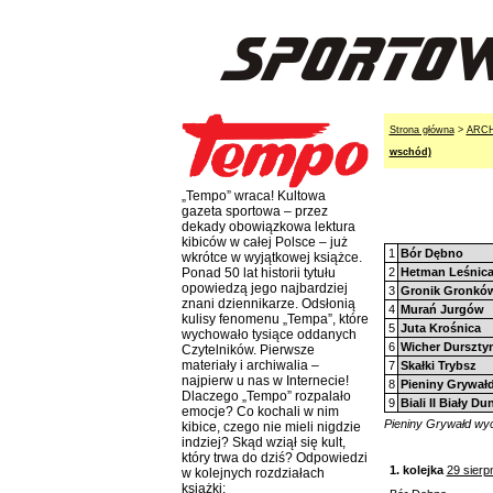
Strona główna
>
ARC
wschód)
„Tempo” wraca! Kultowa
gazeta sportowa – przez
dekady obowiązkowa lektura
kibiców w całej Polsce – już
1
Bór Dębno
wkrótce w wyjątkowej książce.
2
Hetman Leśnic
Ponad 50 lat historii tytułu
opowiedzą jego najbardziej
3
Gronik Gronkó
znani dziennikarze. Odsłonią
4
Murań Jurgów
kulisy fenomenu „Tempa”, które
5
Juta Krośnica
wychowało tysiące oddanych
6
Wicher Durszty
Czytelników. Pierwsze
materiały i archiwalia –
7
Skałki Trybsz
najpierw u nas w Internecie!
8
Pieniny Grywał
Dlaczego „Tempo” rozpalało
9
Biali II Biały Du
emocje? Co kochali w nim
Pieniny Grywałd wycof
kibice, czego nie mieli nigdzie
indziej? Skąd wziął się kult,
który trwa do dziś? Odpowiedzi
1. kolejka
29 sierp
w kolejnych rozdziałach
książki: