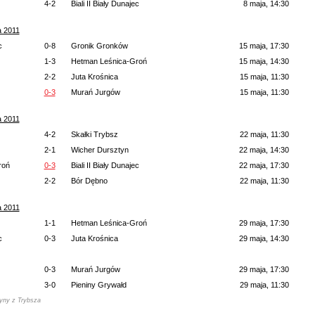
4-2
Biali II Biały Dunajec
8 maja, 14:30
a 2011
c
0-8
Gronik Gronków
15 maja, 17:30
1-3
Hetman Leśnica-Groń
15 maja, 14:30
2-2
Juta Krośnica
15 maja, 11:30
0-3
Murań Jurgów
15 maja, 11:30
a 2011
4-2
Skałki Trybsz
22 maja, 11:30
2-1
Wicher Dursztyn
22 maja, 14:30
roń
0-3
Biali II Biały Dunajec
22 maja, 17:30
2-2
Bór Dębno
22 maja, 11:30
a 2011
1-1
Hetman Leśnica-Groń
29 maja, 17:30
c
0-3
Juta Krośnica
29 maja, 14:30
0-3
Murań Jurgów
29 maja, 17:30
3-0
Pieniny Grywałd
29 maja, 11:30
yny z Trybsza