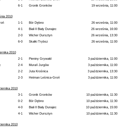
6-1
Gronik Gronków
19 września, 11:00
śnia 2010
roń
1-1
Bór Dębno
26 września, 11:00
4-1
Biali II Biały Dunajec
26 września, 16:00
2-0
Wicher Dursztyn
26 września, 13:30
6-0
Skałki Trybsz
26 września, 11:00
ernika 2010
2-1
Pieniny Grywałd
3 października, 11:00
c
2-4
Murań Jurgów
3 października, 11:00
2-2
Juta Krośnica
3 października, 13:30
2-3
Hetman Leśnica-Groń
3 października, 11:00
iernika 2010
3-1
Gronik Gronków
10 października, 11:30
0-2
Bór Dębno
10 października, 11:30
4-0
Biali II Biały Dunajec
10 października, 15:00
4-1
Wicher Dursztyn
10 października, 11:30
iernika 2010