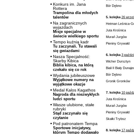
Konkurs im. Jana
Bór Dębno
Rottera
Trampolina dla młodych
talentów
5. kolejka
26 wrze
Na zagranicznych
Hetman Leśnica-G
wyjazdach
Juta Krośnica
Misje specjalne w
świecie wielkiego sportu
Murań Jurgów
Tempo kuźnią kadr
Pieniny Grywałd
Tu zaczynali. Tu stawali
się gwiazdami
6. kolejka
3 paździ
Nasza Specjalność:
Skarby Kibica
Wicher Dursztyn
Biblia kibica, na którą
Biali II Biały Dunaje
czekało się co rok
Bór Dębno
Wydania jubileuszowe
Wyjątkowe numery na
Gronik Gronków
wyjątkowe okazje
Medal Kalos Kagathos
7. kolejka
10 paźdz
Nagroda dla niezwykłych
ludzi sportu
Juta Krośnica
Wasze ulubione, stałe
Murań Jurgów
rubryki
Pieniny Grywałd
Stąd zaczynało się
czytanie
Skałki Trybsz
Pod patronatem Tempa
Sportowe inicjatywy,
8. kolejka
17 paźdz
którym Tempo dodawało