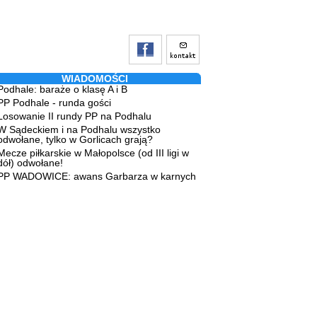
WIADOMOŚCI
Podhale: baraże o klasę A i B
PP Podhale - runda gości
Losowanie II rundy PP na Podhalu
W Sądeckiem i na Podhalu wszystko
odwołane, tylko w Gorlicach grają?
Mecze piłkarskie w Małopolsce (od III ligi w
dół) odwołane!
PP WADOWICE: awans Garbarza w karnych