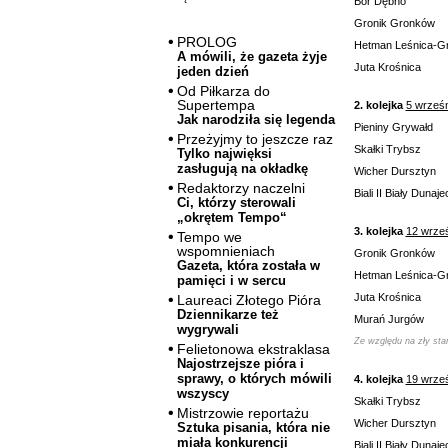
Bór Dębno
Gronik Gronków
PROLOG
Hetman Leśnica-G
A mówili, że gazeta żyje
Juta Krośnica
jeden dzień
Od Piłkarza do
Supertempa
2. kolejka
5 wrześ
Jak narodziła się legenda
Pieniny Grywałd
Przeżyjmy to jeszcze raz
Skałki Trybsz
Tylko najwięksi
zasługują na okładkę
Wicher Dursztyn
Redaktorzy naczelni
Biali II Biały Dunaje
Ci, którzy sterowali
„okrętem Tempo“
3. kolejka
12 wrze
Tempo we
wspomnieniach
Gronik Gronków
Gazeta, która została w
Hetman Leśnica-G
pamięci i w sercu
Juta Krośnica
Laureaci Złotego Pióra
Dziennikarze też
Murań Jurgów
wygrywali
Ze względu na zły st
Felietonowa ekstraklasa
Najostrzejsze pióra i
sprawy, o których mówili
4. kolejka
19 wrze
wszyscy
Skałki Trybsz
Mistrzowie reportażu
Wicher Dursztyn
Sztuka pisania, która nie
miała konkurencji
Biali II Biały Dunaje