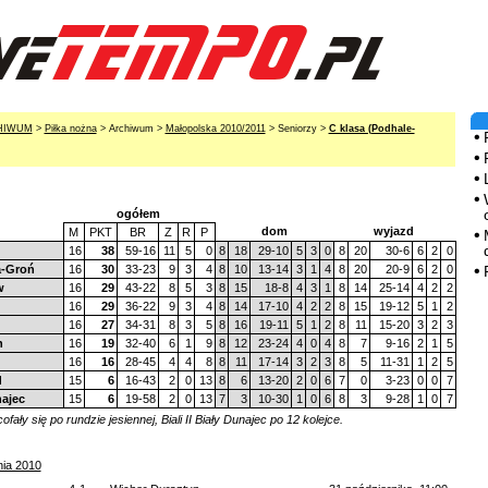
HIWUM
>
Piłka nożna
> Archiwum >
Małopolska 2010/2011
> Seniorzy >
C klasa (Podhale-
ogółem
dom
wyjazd
M
PKT
BR
Z
R
P
16
38
59-16
11
5
0
8
18
29-10
5
3
0
8
20
30-6
6
2
0
a-Groń
16
30
33-23
9
3
4
8
10
13-14
3
1
4
8
20
20-9
6
2
0
w
16
29
43-22
8
5
3
8
15
18-8
4
3
1
8
14
25-14
4
2
2
16
29
36-22
9
3
4
8
14
17-10
4
2
2
8
15
19-12
5
1
2
16
27
34-31
8
3
5
8
16
19-11
5
1
2
8
11
15-20
3
2
3
n
16
19
32-40
6
1
9
8
12
23-24
4
0
4
8
7
9-16
2
1
5
16
16
28-45
4
4
8
8
11
17-14
3
2
3
8
5
11-31
1
2
5
d
15
6
16-43
2
0
13
8
6
13-20
2
0
6
7
0
3-23
0
0
7
najec
15
6
19-58
2
0
13
7
3
10-30
1
0
6
8
3
9-28
1
0
7
ały się po rundzie jesiennej, Biali II Biały Dunajec po 12 kolejce.
nia 2010