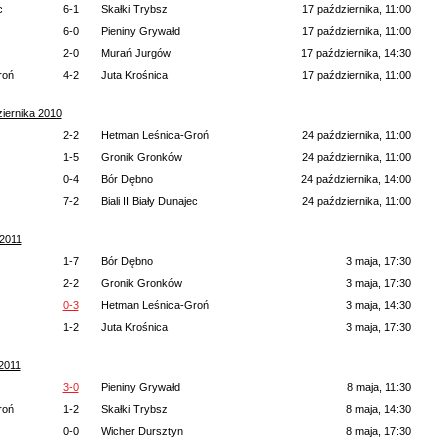
c
6-1
Skałki Trybsz
17 października, 11:00
6-0
Pieniny Grywałd
17 października, 11:00
2-0
Murań Jurgów
17 października, 14:30
roń
4-2
Juta Krośnica
17 października, 11:00
iernika 2010
2-2
Hetman Leśnica-Groń
24 października, 11:00
1-5
Gronik Gronków
24 października, 11:00
0-4
Bór Dębno
24 października, 14:00
7-2
Biali II Biały Dunajec
24 października, 11:00
 2011
1-7
Bór Dębno
3 maja, 17:30
2-2
Gronik Gronków
3 maja, 17:30
0-3
Hetman Leśnica-Groń
3 maja, 14:30
1-2
Juta Krośnica
3 maja, 17:30
2011
3-0
Pieniny Grywałd
8 maja, 11:30
roń
1-2
Skałki Trybsz
8 maja, 14:30
0-0
Wicher Dursztyn
8 maja, 17:30