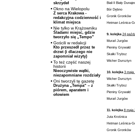
skrzydeł
Biali II Biały Dunaje
Okno na Wielopolu
Bór Dębno
Z serca Krakowa -
Gronik Gronków
redakcyjna codzienność i
klimat miejsca
Hetman Leśnica-G
Nie tylko w Krążowniku
Śladami miejsc, gdzie
9. kolejka
24 paźdz
tworzyło się „Tempo”
Murań Jurgów
Gościli w redakcji
Kto przeszedł przez te
Pieniny Grywałd
drzwi (i dlaczego nie
Skałki Trybsz
zapomniał wizyty)
Wicher Dursztyn
To też część naszej
historii
Nieoczywiste wątki,
10. kolejka
3 maja
niezapomniane rozdziały
Wicher Dursztyn
Oni tworzyli tę gazetę
Drużyna „Tempa“ – z
Skałki Trybsz
piórem, aparatem i
Pieniny Grywałd
ołowiem
Murań Jurgów
11. kolejka
8 maja 
Juta Krośnica
Hetman Leśnica-G
Gronik Gronków