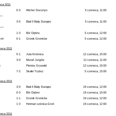
wca 2011
0-3
Wicher Dursztyn
5 czerwca, 11:00
hra
3-0
Biali II Biały Dunajec
5 czerwca, 11:00
nia
1-3
Bór Dębno
5 czerwca, 12:00
roń
0-1
Gronik Gronków
5 czerwca, 12:00
rwca 2011
5-1
Juta Krośnica
12 czerwca, 15:00
3-0
Murań Jurgów
12 czerwca, 11:00
c
Pieniny Grywałd
12 czerwca, 15:00
7-2
Skałki Trybsz
5 czerwca, 15:00
rwca 2011
3-0
Biali II Biały Dunajec
19 czerwca, 12:00
0-3
Bór Dębno
19 czerwca, 15:00
1-1
Gronik Gronków
19 czerwca, 12:00
1-3
Hetman Leśnica-Groń
19 czerwca, 12:00
rwca 2011