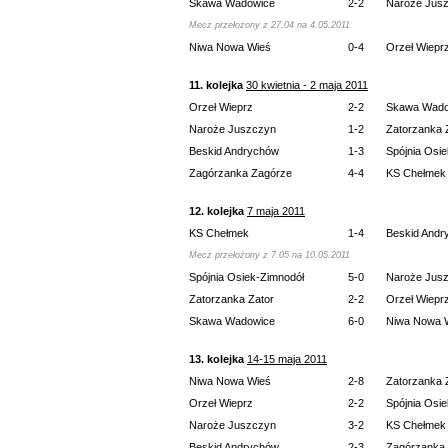
Skawa Wadowice
2-2
Naroże Jus
Mecz przełożony z 27.04 na 4.05.2011
Niwa Nowa Wieś
0-4
Orzeł Wiepr
11. kolejka
30 kwietnia - 2 maja 2011
Orzeł Wieprz
2-2
Skawa Wado
Naroże Juszczyn
1-2
Zatorzanka 
Beskid Andrychów
1-3
Spójnia Osi
Zagórzanka Zagórze
4-4
KS Chełmek
12. kolejka
7 maja 2011
KS Chełmek
1-4
Beskid Andr
Mecz przełożony z 7.05 na 10.05.2011
Spójnia Osiek-Zimnodół
5-0
Naroże Jus
Zatorzanka Zator
2-2
Orzeł Wiepr
Skawa Wadowice
6-0
Niwa Nowa 
13. kolejka
14-15 maja 2011
Niwa Nowa Wieś
2-8
Zatorzanka 
Orzeł Wieprz
2-2
Spójnia Osi
Naroże Juszczyn
3-2
KS Chełmek
Beskid Andrychów
2-3
Zagórzanka