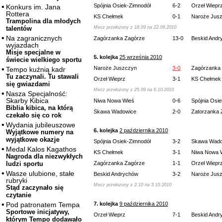
Spójnia Osiek-Zimnodół
6-2
Orzeł Wiepr
Konkurs im. Jana
Rottera
KS Chełmek
0-1
Naroże Jus
Trampolina dla młodych
Mecz przełożony z 18.09 na 22.09.2010
talentów
Na zagranicznych
Zagórzanka Zagórze
13-0
Beskid Andr
wyjazdach
Misje specjalne w
5. kolejka
25 września 2010
świecie wielkiego sportu
Naroże Juszczyn
3-0
Zagórzanka
Tempo kuźnią kadr
Tu zaczynali. Tu stawali
Orzeł Wieprz
3-1
KS Chełmek
się gwiazdami
Mecz przełożony z 25.09 na 6.10.2010
Nasza Specjalność:
Skarby Kibica
Niwa Nowa Wieś
0-6
Spójnia Osi
Biblia kibica, na którą
Skawa Wadowice
2-0
Zatorzanka 
czekało się co rok
Wydania jubileuszowe
6. kolejka
2 października 2010
Wyjątkowe numery na
wyjątkowe okazje
Spójnia Osiek-Zimnodół
3-2
Skawa Wado
Medal Kalos Kagathos
KS Chełmek
3-1
Niwa Nowa 
Nagroda dla niezwykłych
Zagórzanka Zagórze
1-1
Orzeł Wiepr
ludzi sportu
Wasze ulubione, stałe
Beskid Andrychów
3-2
Naroże Jus
rubryki
Mecz przełożony z 2.10 na 3.10.2010
Stąd zaczynało się
czytanie
7. kolejka
9 października 2010
Pod patronatem Tempa
Sportowe inicjatywy,
Orzeł Wieprz
7-1
Beskid Andr
którym Tempo dodawało