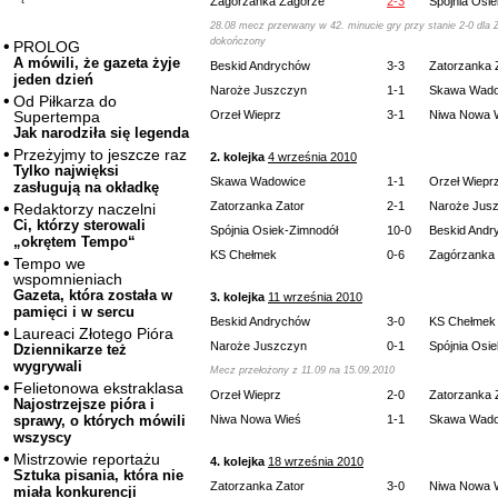
Zagórzanka Zagórze
2-3
Spójnia Osi
28.08 mecz przerwany w 42. minucie gry przy stanie 2-0 dl
dokończony
PROLOG
A mówili, że gazeta żyje
Beskid Andrychów
3-3
Zatorzanka 
jeden dzień
Naroże Juszczyn
1-1
Skawa Wado
Od Piłkarza do
Orzeł Wieprz
3-1
Niwa Nowa 
Supertempa
Jak narodziła się legenda
Przeżyjmy to jeszcze raz
2. kolejka
4 września 2010
Tylko najwięksi
Skawa Wadowice
1-1
Orzeł Wiepr
zasługują na okładkę
Zatorzanka Zator
2-1
Naroże Jus
Redaktorzy naczelni
Ci, którzy sterowali
Spójnia Osiek-Zimnodół
10-0
Beskid Andr
„okrętem Tempo“
KS Chełmek
0-6
Zagórzanka
Tempo we
wspomnieniach
Gazeta, która została w
3. kolejka
11 września 2010
pamięci i w sercu
Beskid Andrychów
3-0
KS Chełmek
Laureaci Złotego Pióra
Naroże Juszczyn
0-1
Spójnia Osi
Dziennikarze też
wygrywali
Mecz przełożony z 11.09 na 15.09.2010
Felietonowa ekstraklasa
Orzeł Wieprz
2-0
Zatorzanka 
Najostrzejsze pióra i
Niwa Nowa Wieś
1-1
Skawa Wado
sprawy, o których mówili
wszyscy
Mistrzowie reportażu
4. kolejka
18 września 2010
Sztuka pisania, która nie
Zatorzanka Zator
3-0
Niwa Nowa 
miała konkurencji