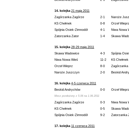
14. kolejka
21 maja 2011
Zagórzanka Zagórze
2-1
Naroże Jus
KS Chełmek
0-8
Orzeł Wiepr
Spójnia Osiek-Zimnodół
4-1
Niwa Nowa 
Zatorzanka Zator
1-4
Skawa Wado
15. kolejka
28-29 maja 2011
Skawa Wadowice
4-3
Spójnia Osi
Niwa Nowa Wieś
11-2
KS Chełmek
Orzeł Wieprz
8-0
Zagórzanka
Naroże Juszczyn
2-0
Beskid Andr
16. kolejka
4-5 czerwca 2011
Beskid Andrychów
0-0
Orzeł Wiepr
Mecz przełożony z 5.06 na 1.06.2011
Zagórzanka Zagórze
0-3
Niwa Nowa 
KS Chełmek
0-5
Skawa Wado
Spójnia Osiek-Zimnodół
9-2
Zatorzanka 
17. kolejka
11 czerwca 2011