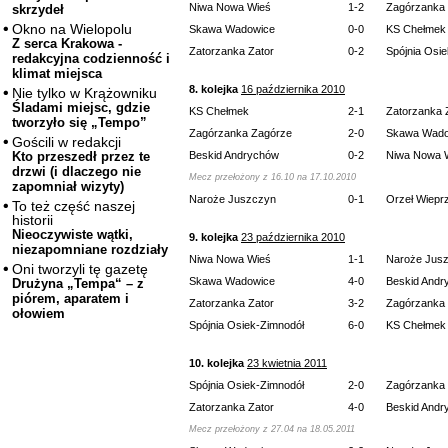
Niwa Nowa Wieś
1-2
Zagórzanka
skrzydeł
Okno na Wielopolu
Skawa Wadowice
0-0
KS Chełmek
Z serca Krakowa -
Zatorzanka Zator
0-2
Spójnia Osi
redakcyjna codzienność i
klimat miejsca
8. kolejka
16 października 2010
Nie tylko w Krążowniku
Śladami miejsc, gdzie
KS Chełmek
2-1
Zatorzanka 
tworzyło się „Tempo”
Zagórzanka Zagórze
2-0
Skawa Wado
Gościli w redakcji
Beskid Andrychów
0-2
Niwa Nowa 
Kto przeszedł przez te
drzwi (i dlaczego nie
Mecz przełożony z 16.10 na 17.10.2010
zapomniał wizyty)
Naroże Juszczyn
0-1
Orzeł Wiepr
To też część naszej
historii
Nieoczywiste wątki,
9. kolejka
23 października 2010
niezapomniane rozdziały
Niwa Nowa Wieś
1-1
Naroże Jus
Oni tworzyli tę gazetę
Skawa Wadowice
4-0
Beskid Andr
Drużyna „Tempa“ – z
piórem, aparatem i
Zatorzanka Zator
3-2
Zagórzanka
ołowiem
Spójnia Osiek-Zimnodół
6-0
KS Chełmek
10. kolejka
23 kwietnia 2011
Spójnia Osiek-Zimnodół
2-0
Zagórzanka
Zatorzanka Zator
4-0
Beskid Andr
Mecz przełożony z 27.04 na 18.05.2011