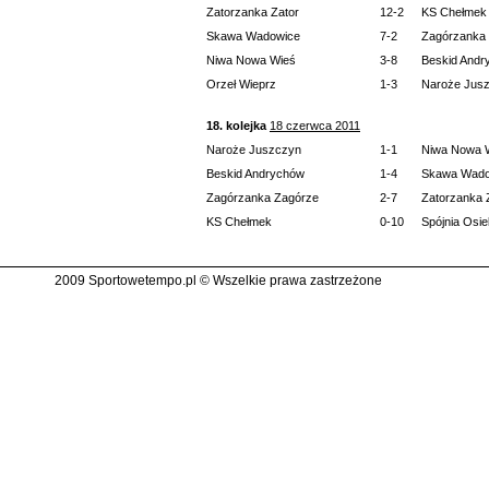
Zatorzanka Zator
12-2
KS Chełmek
Skawa Wadowice
7-2
Zagórzanka
Niwa Nowa Wieś
3-8
Beskid Andr
Orzeł Wieprz
1-3
Naroże Jus
18. kolejka
18 czerwca 2011
Naroże Juszczyn
1-1
Niwa Nowa 
Beskid Andrychów
1-4
Skawa Wado
Zagórzanka Zagórze
2-7
Zatorzanka 
KS Chełmek
0-10
Spójnia Osi
2009 Sportowetempo.pl © Wszelkie prawa zastrzeżone