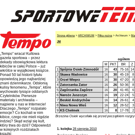
Strona główna
>
ARCHIWUM
>
Piłka nożna
> Archiwum >
Ma
JM
„Tempo” wraca! Kultowa
gazeta sportowa – przez
ogółem
dekady obowiązkowa lektura
M
PKT
BR
Z
kibiców w całej Polsce – już
1
Spójnia Osiek-Zimnodół
16
43
75-16
14
wkrótce w wyjątkowej książce.
2
Skawa Wadowice
16
30
45-19
8
Ponad 50 lat historii tytułu
opowiedzą jego najbardziej
3
Orzeł Wieprz
16
30
47-20
8
znani dziennikarze. Odsłonią
4
Zatorzanka Zator
16
26
50-36
8
kulisy fenomenu „Tempa”, które
5
Zagórzanka Zagórze
16
20
41-45
6
wychowało tysiące oddanych
6
Naroże Juszczyn
16
19
22-24
5
Czytelników. Pierwsze
materiały i archiwalia –
7
Beskid Andrychów
16
14
26-61
4
najpierw u nas w Internecie!
8
Niwa Nowa Wieś
16
12
28-52
3
Dlaczego „Tempo” rozpalało
9
KS Chełmek
16
8
17-78
2
emocje? Co kochali w nim
Brzezina Osiek wycofała się przed początkiem rozgr
kibice, czego nie mieli nigdzie
indziej? Skąd wziął się kult,
który trwa do dziś? Odpowiedzi
1. kolejka
28 sierpnia 2010
w kolejnych rozdziałach
książki: