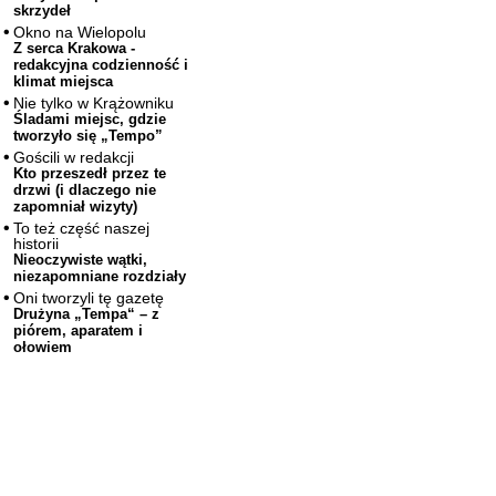
skrzydeł
Okno na Wielopolu
Z serca Krakowa -
redakcyjna codzienność i
klimat miejsca
Nie tylko w Krążowniku
Śladami miejsc, gdzie
tworzyło się „Tempo”
Gościli w redakcji
Kto przeszedł przez te
drzwi (i dlaczego nie
zapomniał wizyty)
To też część naszej
historii
Nieoczywiste wątki,
niezapomniane rozdziały
Oni tworzyli tę gazetę
Drużyna „Tempa“ – z
piórem, aparatem i
ołowiem