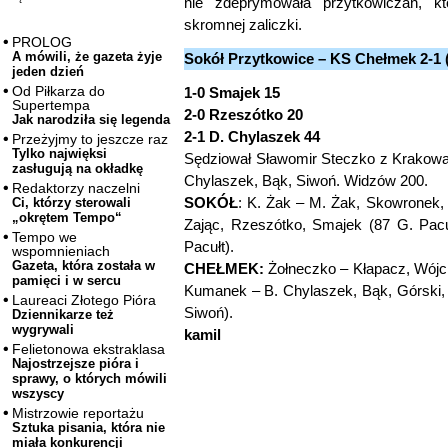
nie zdeprymowała przytkowiczan, kt
skromnej zaliczki.
PROLOG
A mówili, że gazeta żyje
Sokół Przytkowice – KS Chełmek 2-1 (
jeden dzień
Od Piłkarza do
1-0 Smajek 15
Supertempa
2-0 Rzeszótko 20
Jak narodziła się legenda
2-1 D. Chylaszek 44
Przeżyjmy to jeszcze raz
Tylko najwięksi
Sędziował Sławomir Steczko z Krakowa. 
zasługują na okładkę
Chylaszek, Bąk, Siwoń. Widzów 200.
Redaktorzy naczelni
SOKÓŁ
: K. Żak – M. Żak, Skowronek, 
Ci, którzy sterowali
„okrętem Tempo“
Zając, Rzeszótko, Smajek (87 G. Pacuł
Tempo we
Pacułt).
wspomnieniach
Gazeta, która została w
CHEŁMEK:
Żołneczko – Kłapacz, Wójci
pamięci i w sercu
Kumanek – B. Chylaszek, Bąk, Górski,
Laureaci Złotego Pióra
Siwoń).
Dziennikarze też
wygrywali
kamil
Felietonowa ekstraklasa
Najostrzejsze pióra i
sprawy, o których mówili
wszyscy
Mistrzowie reportażu
Sztuka pisania, która nie
miała konkurencji