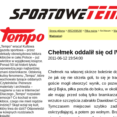
Strona główna
>
ARCHIWUM
>
Piłka nożna
> Archiwum >
Ma
Wadowice)
„Tempo” wraca! Kultowa
gazeta sportowa – przez
Chełmek oddalił się od IV
dekady obowiązkowa lektura
kibiców w całej Polsce – już
2011-06-12 19:54:00
wkrótce w wyjątkowej książce.
Ponad 50 lat historii tytułu
opowiedzą jego najbardziej
Chełmek na własnej skórze boleśnie do
znani dziennikarze. Odsłonią
kulisy fenomenu „Tempa”, które
że jak się nie strzela goli, to się je 
wychowało tysiące oddanych
goście mogli otworzyć wynik, co pozwo
Czytelników. Pierwsze
materiały i archiwalia –
akcji Bąka, piłka poszła do boku, w oko
najpierw u nas w Internecie!
Dlaczego „Tempo” rozpalało
ale mając przed sobą tylko bramkarza,
emocje? Co kochali w nim
wrzutce szczęścia zabrakło Dawidowi C
kibice, czego nie mieli nigdzie
indziej? Skąd wziął się kult,
Tymczasem miejscowi szybko zada
który trwa do dziś? Odpowiedzi
oskrzydlającej, a potem po wolnym. Br
w kolejnych rozdziałach
książki: