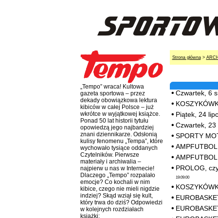
Strona główna
>
ARC
„Tempo” wraca! Kultowa
Czwartek, 6 
gazeta sportowa – przez
dekady obowiązkowa lektura
KOSZYKÓWKA
kibiców w całej Polsce – już
Piątek, 24 li
wkrótce w wyjątkowej książce.
Ponad 50 lat historii tytułu
Czwartek, 23
opowiedzą jego najbardziej
znani dziennikarze. Odsłonią
SPORTY MOTO
kulisy fenomenu „Tempa”, które
AMPFUTBOL. 
wychowało tysiące oddanych
Czytelników. Pierwsze
AMPFUTBOL. 
materiały i archiwalia –
PROLOG, czyli
najpierw u nas w Internecie!
Dlaczego „Tempo” rozpalało
19:09:00
emocje? Co kochali w nim
KOSZYKÓWKA.
kibice, czego nie mieli nigdzie
indziej? Skąd wziął się kult,
EUROBASKET 
który trwa do dziś? Odpowiedzi
EUROBASKET V
w kolejnych rozdziałach
książki: