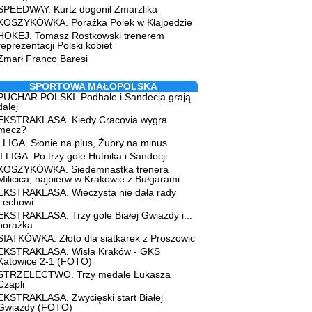
SPEEDWAY. Kurtz dogonił Zmarzlika
KOSZYKÓWKA. Porażka Polek w Kłajpedzie
HOKEJ. Tomasz Rostkowski trenerem
reprezentacji Polski kobiet
Zmarł Franco Baresi
SPORTOWA MAŁOPOLSKA
PUCHAR POLSKI. Podhale i Sandecja grają
dalej
EKSTRAKLASA. Kiedy Cracovia wygra
mecz?
I LIGA. Słonie na plus, Żubry na minus
II LIGA. Po trzy gole Hutnika i Sandecji
KOSZYKÓWKA. Siedemnastka trenera
Milicica, najpierw w Krakowie z Bułgarami
EKSTRAKLASA. Wieczysta nie dała rady
Lechowi
EKSTRAKLASA. Trzy gole Białej Gwiazdy i...
porażka
SIATKÓWKA. Złoto dla siatkarek z Proszowic
EKSTRAKLASA. Wisła Kraków - GKS
Katowice 2-1 (FOTO)
STRZELECTWO. Trzy medale Łukasza
Czapli
EKSTRAKLASA. Zwycięski start Białej
Gwiazdy (FOTO)