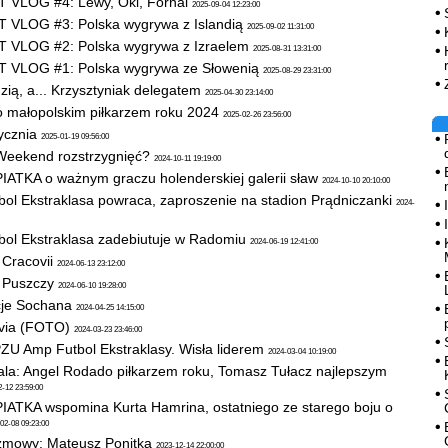
VLOG #4: Lewy, Oki, Fornal
2025-09-04 12:23:00
VLOG #3: Polska wygrywa z Islandią
2025-09-02 11:31:00
VLOG #2: Polska wygrywa z Izraelem
2025-08-31 13:31:00
VLOG #1: Polska wygrywa ze Słowenią
2025-08-29 23:31:00
zią, a... Krzysztyniak delegatem
2025-04-30 23:14:00
 małopolskim piłkarzem roku 2024
2025-02-26 23:56:00
tycznia
2025-01-19 09:56:00
Weekend rozstrzygnięć?
2024-10-11 19:19:00
ATKA o ważnym graczu holenderskiej galerii sław
2024-10-10 20:10:00
ol Ekstraklasa powraca, zaproszenie na stadion Prądniczanki
2024-
ol Ekstraklasa zadebiutuje w Radomiu
2024-06-19 12:41:00
 Cracovii
2024-06-13 23:12:00
 Puszczy
2024-06-10 19:28:00
cje Sochana
2024-04-25 14:15:00
Avia (FOTO)
2024-03-23 23:46:00
ZU Amp Futbol Ekstraklasy. Wisła liderem
2024-03-04 10:19:00
ala: Angel Rodado piłkarzem roku, Tomasz Tułacz najlepszym
-12 23:59:00
ATKA wspomina Kurta Hamrina, ostatniego ze starego boju o
02-08 09:23:00
mowy: Mateusz Ponitka
2023-12-14 22:00:00