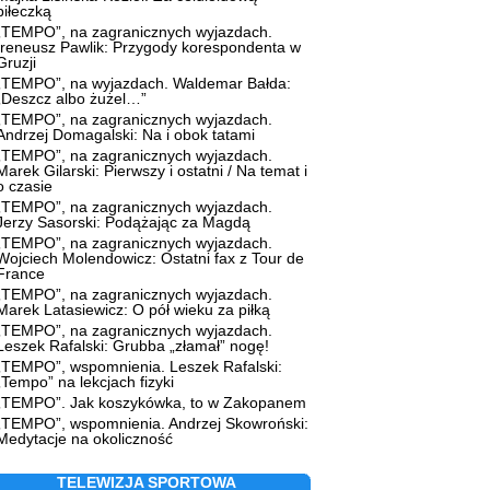
piłeczką
„TEMPO”, na zagranicznych wyjazdach.
Ireneusz Pawlik: Przygody korespondenta w
Gruzji
„TEMPO”, na wyjazdach. Waldemar Bałda:
„Deszcz albo żużel…”
„TEMPO”, na zagranicznych wyjazdach.
Andrzej Domagalski: Na i obok tatami
„TEMPO”, na zagranicznych wyjazdach.
Marek Gilarski: Pierwszy i ostatni / Na temat i
o czasie
„TEMPO”, na zagranicznych wyjazdach.
Jerzy Sasorski: Podążając za Magdą
„TEMPO”, na zagranicznych wyjazdach.
Wojciech Molendowicz: Ostatni fax z Tour de
France
„TEMPO”, na zagranicznych wyjazdach.
Marek Latasiewicz: O pół wieku za piłką
„TEMPO”, na zagranicznych wyjazdach.
Leszek Rafalski: Grubba „złamał” nogę!
„TEMPO”, wspomnienia. Leszek Rafalski:
„Tempo” na lekcjach fizyki
„TEMPO”. Jak koszykówka, to w Zakopanem
„TEMPO”, wspomnienia. Andrzej Skowroński:
Medytacje na okoliczność
TELEWIZJA SPORTOWA