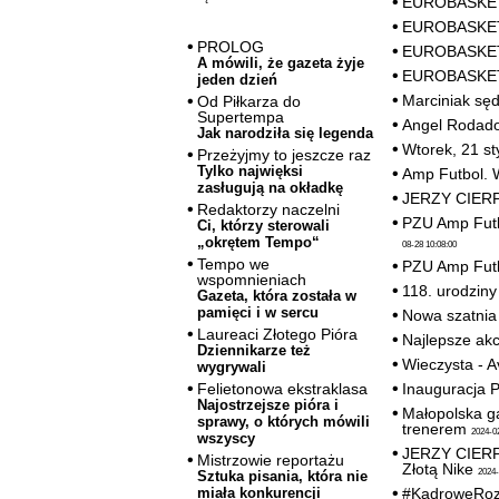
EUROBASKET 
EUROBASKET 
PROLOG
EUROBASKET 
A mówili, że gazeta żyje
EUROBASKET 
jeden dzień
Marciniak sęd
Od Piłkarza do
Supertempa
Angel Rodado
Jak narodziła się legenda
Wtorek, 21 s
Przeżyjmy to jeszcze raz
Tylko najwięksi
Amp Futbol. 
zasługują na okładkę
JERZY CIERPI
Redaktorzy naczelni
PZU Amp Futb
Ci, którzy sterowali
„okrętem Tempo“
08-28 10:08:00
Tempo we
PZU Amp Futb
wspomnieniach
118. urodziny
Gazeta, która została w
pamięci i w sercu
Nowa szatnia
Laureaci Złotego Pióra
Najlepsze ak
Dziennikarze też
Wieczysta - 
wygrywali
Inauguracja P
Felietonowa ekstraklasa
Najostrzejsze pióra i
Małopolska g
sprawy, o których mówili
trenerem
2024-02
wszyscy
JERZY CIERPI
Mistrzowie reportażu
Złotą Nike
2024-
Sztuka pisania, która nie
#KadroweRoz
miała konkurencji