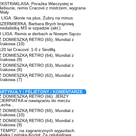
EKSTRAKLASA. Porażka Wieczystej w
debiucie, remis Cracovii z mistrzem, wygrana
Wisły
I LIGA. Słonie na plus, Żubry na minus
SZERMIERKA. Barbara Brych brązową
medalistką MŚ w szpadzie (akt.)
II LIGA. Remis w derbach w Nowym Sączu
Z DOMIESZKĄ RETRO (65), Mundial z
Krakowa (10)
120 lat Cracovii: 1-0 z Sevilllą
Z DOMIESZKĄ RETRO (64), Mundial z
Krakowa (9)
Z DOMIESZKĄ RETRO (63), Mundial z
Krakowa (8)
Z DOMIESZKĄ RETRO (62), Mundial z
Krakowa (7)
ARTYKUŁY / FELIETONY / KOMENTARZE
Z DOMIESZKĄ RETRO (66): JERZY
CIERPIATKA w nawiązaniu do meczu
Lecha...
Z DOMIESZKĄ RETRO (65), Mundial z
Krakowa (10)
Z DOMIESZKĄ RETRO (64), Mundial z
Krakowa (9)
„TEMPO”, na zagranicznych wyjazdach.
Majka Lisińska-Kozioł: Za celuloidową