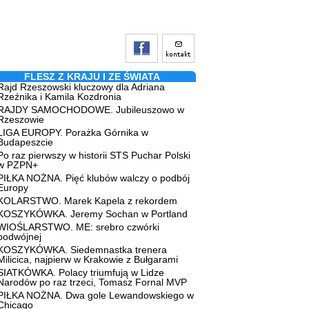
FLESZ Z KRAJU I ZE ŚWIATA
Rajd Rzeszowski kluczowy dla Adriana
Rzeźnika i Kamila Kozdronia
RAJDY SAMOCHODOWE. Jubileuszowo w
Rzeszowie
LIGA EUROPY. Porażka Górnika w
Budapeszcie
Po raz pierwszy w historii STS Puchar Polski
w PZPN+
PIŁKA NOŻNA. Pięć klubów walczy o podbój
Europy
KOLARSTWO. Marek Kapela z rekordem
KOSZYKÓWKA. Jeremy Sochan w Portland
WIOŚLARSTWO. ME: srebro czwórki
podwójnej
KOSZYKÓWKA. Siedemnastka trenera
Milicica, najpierw w Krakowie z Bułgarami
SIATKÓWKA. Polacy triumfują w Lidze
Narodów po raz trzeci, Tomasz Fornal MVP
PIŁKA NOŻNA. Dwa gole Lewandowskiego w
Chicago