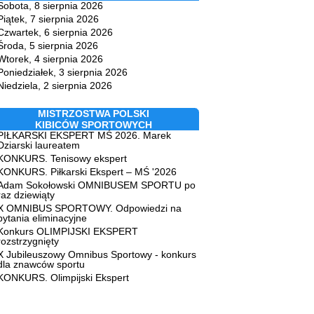
Sobota, 8 sierpnia 2026
Piątek, 7 sierpnia 2026
Czwartek, 6 sierpnia 2026
Środa, 5 sierpnia 2026
Wtorek, 4 sierpnia 2026
Poniedziałek, 3 sierpnia 2026
Niedziela, 2 sierpnia 2026
MISTRZOSTWA POLSKI
KIBICÓW SPORTOWYCH
PIŁKARSKI EKSPERT MŚ 2026. Marek
Dziarski laureatem
KONKURS. Tenisowy ekspert
KONKURS. Piłkarski Ekspert – MŚ '2026
Adam Sokołowski OMNIBUSEM SPORTU po
raz dziewiąty
X OMNIBUS SPORTOWY. Odpowiedzi na
pytania eliminacyjne
Konkurs OLIMPIJSKI EKSPERT
rozstrzygnięty
X Jubileuszowy Omnibus Sportowy - konkurs
dla znawców sportu
KONKURS. Olimpijski Ekspert