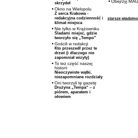
Obejrzyj MA
skrzydeł
Okno na Wielopolu
Z serca Krakowa -
redakcyjna codzienność i
starsze wiadomo
klimat miejsca
Nie tylko w Krążowniku
Śladami miejsc, gdzie
tworzyło się „Tempo”
Gościli w redakcji
Kto przeszedł przez te
drzwi (i dlaczego nie
zapomniał wizyty)
To też część naszej
historii
Nieoczywiste wątki,
niezapomniane rozdziały
Oni tworzyli tę gazetę
Drużyna „Tempa“ – z
piórem, aparatem i
ołowiem