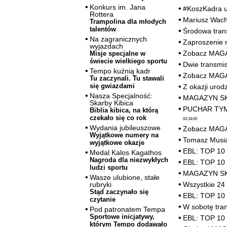
Konkurs im. Jana
#KoszKadra u
Rottera
Mariusz Wach 
Trampolina dla młodych
talentów
Środowa trans
Na zagranicznych
Zaproszenie n
wyjazdach
Zobacz MAGA
Misje specjalne w
świecie wielkiego sportu
Dwie transmis
Tempo kuźnią kadr
Zobacz MAGA
Tu zaczynali. Tu stawali
się gwiazdami
Z okazji uro
Nasza Specjalność:
MAGAZYN SKR
Skarby Kibica
PUCHAR TYMB
Biblia kibica, na którą
czekało się co rok
02:18:00
Wydania jubileuszowe
Zobacz MAGA
Wyjątkowe numery na
Tomasz Musia
wyjątkowe okazje
EBL: TOP 10 
Medal Kalos Kagathos
Nagroda dla niezwykłych
EBL: TOP 10 
ludzi sportu
MAGAZYN SKR
Wasze ulubione, stałe
Wszystkie 2
rubryki
Stąd zaczynało się
EBL: TOP 10 
czytanie
W sobotę tra
Pod patronatem Tempa
Sportowe inicjatywy,
EBL: TOP 10 
którym Tempo dodawało