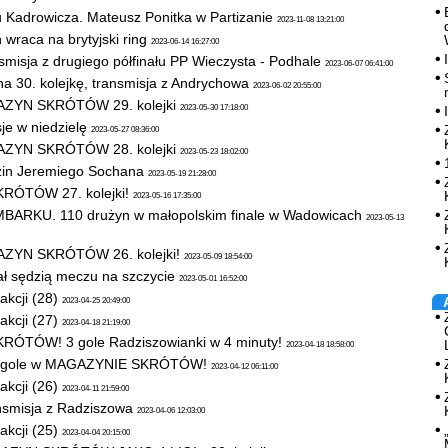
 Kadrowicza. Mateusz Ponitka w Partizanie
2023-11-08 13:21:00
wraca na brytyjski ring
2023-06-14 16:27:00
misja z drugiego półfinału PP Wieczysta - Podhale
2023-06-07 06:41:00
a 30. kolejkę, transmisja z Andrychowa
2023-06-02 20:55:00
ZYN SKRÓTÓW 29. kolejki
2023-05-30 17:18:00
je w niedzielę
2023-05-27 08:36:00
ZYN SKRÓTÓW 28. kolejki
2023-05-23 18:02:00
dzin Jeremiego Sochana
2023-05-19 21:28:00
ÓTÓW 27. kolejki!
2023-05-16 17:35:00
ARKU. 110 drużyn w małopolskim finale w Wadowicach
2023-05-13
ZYN SKRÓTÓW 26. kolejki!
2023-05-09 18:54:00
ł sędzią meczu na szczycie
2023-05-01 16:52:00
akcji (28)
2023-04-25 20:49:00
akcji (27)
2023-04-18 21:19:00
ÓTÓW! 3 gole Radziszowianki w 4 minuty!
2023-04-18 18:58:00
4 gole w MAGAZYNIE SKRÓTÓW!
2023-04-12 06:11:00
akcji (26)
2023-04-11 21:59:00
nsmisja z Radziszowa
2023-04-06 12:03:00
akcji (25)
2023-04-04 20:15:00