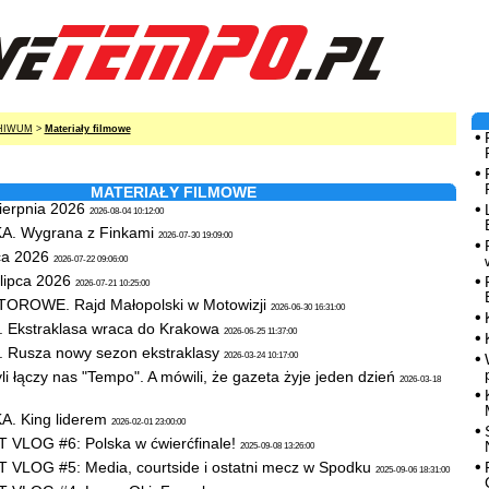
HIWUM
>
Materiały filmowe
MATERIAŁY FILMOWE
sierpnia 2026
2026-08-04 10:12:00
. Wygrana z Finkami
2026-07-30 19:09:00
pca 2026
2026-07-22 09:06:00
 lipca 2026
2026-07-21 10:25:00
ROWE. Rajd Małopolski w Motowizji
2026-06-30 16:31:00
Ekstraklasa wraca do Krakowa
2026-06-25 11:37:00
Rusza nowy sezon ekstraklasy
2026-03-24 10:17:00
 łączy nas "Tempo". A mówili, że gazeta żyje jeden dzień
2026-03-18
 King liderem
2026-02-01 23:00:00
VLOG #6: Polska w ćwierćfinale!
2025-09-08 13:26:00
LOG #5: Media, courtside i ostatni mecz w Spodku
2025-09-06 18:31:00