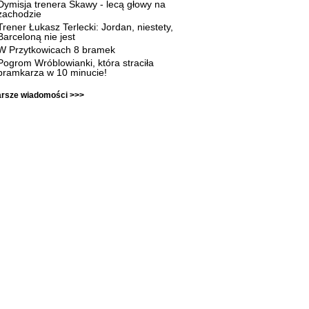
Dymisja trenera Skawy - lecą głowy na
zachodzie
Trener Łukasz Terlecki: Jordan, niestety,
Barceloną nie jest
W Przytkowicach 8 bramek
Pogrom Wróblowianki, która straciła
bramkarza w 10 minucie!
arsze wiadomości >>>