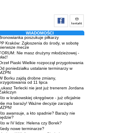
WIADOMOŚCI
Bronowianka poszukuje piłkarzy
PP Kraków: Zgłoszenia do środy, w sobotę
pierwsze mecze
FORUM: Nie masz drużyny młodzieżowej -
płać!
Orzeł Piaski Wielkie rozpoczął przygotowania
Od poniedziałku ustalanie terminarzy w
MZPN
W Borku zajdą drobne zmiany,
przygotowania od 11 lipca
Łukasz Terlecki nie jest już trenerem Jordana
Zakliczyn
Kto w krakowskiej okręgówce - już oficjalnie
Nie ma baraży! Ważne decyzje zarządu
MZPN!
Kto awansuje, a kto spadnie? Baraży nie
będzie?
Kto w IV lidze: Helena czy Borek?
Kiedy nowe terminarze?