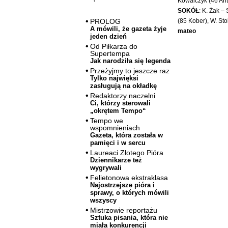
Kowalczyk (46 Ant
SOKÓŁ
: K. Żak –
(85 Kober), W. St
PROLOG
A mówili, że gazeta żyje
mateo
jeden dzień
Od Piłkarza do
Supertempa
Jak narodziła się legenda
Przeżyjmy to jeszcze raz
Tylko najwięksi
zasługują na okładkę
Redaktorzy naczelni
Ci, którzy sterowali
„okrętem Tempo“
Tempo we
wspomnieniach
Gazeta, która została w
pamięci i w sercu
Laureaci Złotego Pióra
Dziennikarze też
wygrywali
Felietonowa ekstraklasa
Najostrzejsze pióra i
sprawy, o których mówili
wszyscy
Mistrzowie reportażu
Sztuka pisania, która nie
miała konkurencji