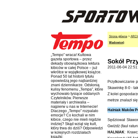
Strona główna
>
ARC
Wadowice)
„Tempo” wraca! Kultowa
gazeta sportowa – przez
Sokół Przy
dekady obowiązkowa lektura
2011-06-04 22:51
kibiców w całej Polsce – już
wkrótce w wyjątkowej książce.
Ponad 50 lat historii tytułu
opowiedzą jego najbardziej
Przytkowiczanie p
znani dziennikarze. Odsłonią
Skawinkę 8-0 - tak
kulisy fenomenu „Tempa”, które
wychowało tysiące oddanych
Z kolei gospodarz
Czytelników. Pierwsze
metrze znalazł się
materiały i archiwalia –
najpierw u nas w Internecie!
Halniak Maków Po
Dlaczego „Tempo” rozpalało
emocje? Co kochali w nim
kibice, czego nie mieli nigdzie
Sędziował Sławom
indziej? Skąd wziął się kult,
Gwiżdż (faul ratu
który trwa do dziś? Odpowiedzi
HALNIAK
: Krawc
w kolejnych rozdziałach
książki: