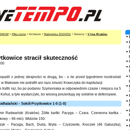
HIWUM
>
Piłka nożna
> Archiwum >
Małopolska 2010/2011
> Seniorzy >
V liga (Kraków-
tkowice stracił skuteczność
:00
opadli z jednej skrajności w drugą, bo - o ile przed tygodniem rozstrzelali
 w Makowie nie potrafili ani razu zmusić Krawczyka do kapitulacji.
e trafili raz, bo po podaniu Szymoniaka w odpowiednim czasie i miejscu na 5
 Kohut, a tyle wystarczyło, bo wiosną prezentują się solidnie w defensywie.
dhalański – Sokół Przytkowice 1-0 (1-0)
ir Radwański (Kraków). Żółte kartki: Pacyga – Czara. Czerwona kartka -
nkowy – 66 min). Widzów 150.
zyk – Pacyga, Bach, Duda, Bryła – Czyżowski, Kroczek (46 Gałuszka),