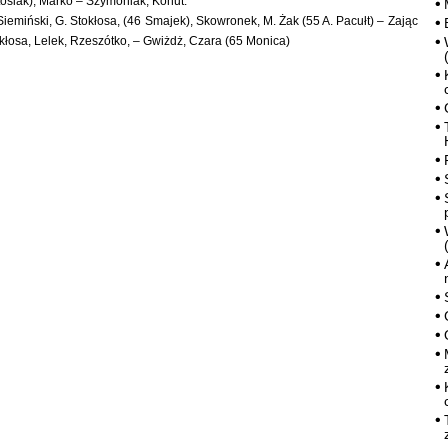
osiak), Marko – Szymoniak, Kohut.
 Siemiński, G. Stokłosa, (46 Smajek), Skowronek, M. Żak (55 A. Pacułt) – Zając
okłosa, Lelek, Rzeszótko, – Gwiżdż, Czara (65 Monica)