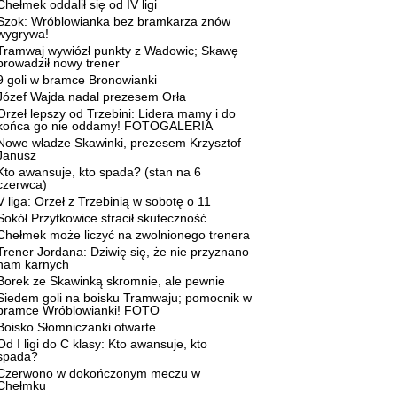
Chełmek oddalił się od IV ligi
Szok: Wróblowianka bez bramkarza znów
wygrywa!
Tramwaj wywiózł punkty z Wadowic; Skawę
prowadził nowy trener
9 goli w bramce Bronowianki
Józef Wajda nadal prezesem Orła
Orzeł lepszy od Trzebini: Lidera mamy i do
końca go nie oddamy! FOTOGALERIA
Nowe władze Skawinki, prezesem Krzysztof
Janusz
Kto awansuje, kto spada? (stan na 6
czerwca)
V liga: Orzeł z Trzebinią w sobotę o 11
Sokół Przytkowice stracił skuteczność
Chełmek może liczyć na zwolnionego trenera
Trener Jordana: Dziwię się, że nie przyznano
nam karnych
Borek ze Skawinką skromnie, ale pewnie
Siedem goli na boisku Tramwaju; pomocnik w
bramce Wróblowianki! FOTO
Boisko Słomniczanki otwarte
Od I ligi do C klasy: Kto awansuje, kto
spada?
Czerwono w dokończonym meczu w
Chełmku