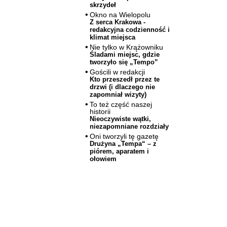
skrzydeł
Okno na Wielopolu
Z serca Krakowa -
redakcyjna codzienność i
klimat miejsca
Nie tylko w Krążowniku
Śladami miejsc, gdzie
tworzyło się „Tempo”
Gościli w redakcji
Kto przeszedł przez te
drzwi (i dlaczego nie
zapomniał wizyty)
To też część naszej
historii
Nieoczywiste wątki,
niezapomniane rozdziały
Oni tworzyli tę gazetę
Drużyna „Tempa“ – z
piórem, aparatem i
ołowiem