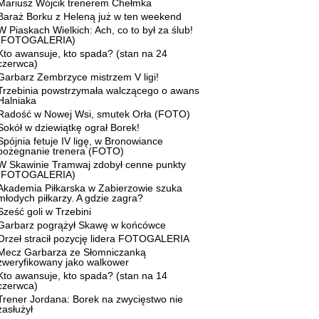
Mariusz Wójcik trenerem Chełmka
Baraż Borku z Heleną już w ten weekend
W Piaskach Wielkich: Ach, co to był za ślub!
(FOTOGALERIA)
Kto awansuje, kto spada? (stan na 24
czerwca)
Garbarz Zembrzyce mistrzem V ligi!
Trzebinia powstrzymała walczącego o awans
Halniaka
Radość w Nowej Wsi, smutek Orła (FOTO)
Sokół w dziewiątkę ograł Borek!
Spójnia fetuje IV ligę, w Bronowiance
pożegnanie trenera (FOTO)
W Skawinie Tramwaj zdobył cenne punkty
(FOTOGALERIA)
Akademia Piłkarska w Zabierzowie szuka
młodych piłkarzy. A gdzie zagra?
Sześć goli w Trzebini
Garbarz pogrążył Skawę w końcówce
Orzeł stracił pozycję lidera FOTOGALERIA
Mecz Garbarza ze Słomniczanką
zweryfikowany jako walkower
Kto awansuje, kto spada? (stan na 14
czerwca)
Trener Jordana: Borek na zwycięstwo nie
zasłużył