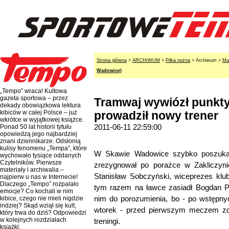
Strona główna
>
ARCHIWUM
>
Piłka nożna
> Archiwum >
Ma
Wadowice)
„Tempo” wraca! Kultowa
gazeta sportowa – przez
Tramwaj wywiózł punkt
dekady obowiązkowa lektura
kibiców w całej Polsce – już
prowadził nowy trener
wkrótce w wyjątkowej książce.
2011-06-11 22:59:00
Ponad 50 lat historii tytułu
opowiedzą jego najbardziej
znani dziennikarze. Odsłonią
kulisy fenomenu „Tempa”, które
W Skawie Wadowice szybko poszukali
wychowało tysiące oddanych
Czytelników. Pierwsze
zrezygnował po porażce w Zakliczynie
materiały i archiwalia –
Stanisław Sobczyński, wiceprezes klubu
najpierw u nas w Internecie!
Dlaczego „Tempo” rozpalało
tym razem na ławce zasiadł Bogdan Pr
emocje? Co kochali w nim
nim do porozumienia, bo - po wstęp
kibice, czego nie mieli nigdzie
indziej? Skąd wziął się kult,
wtorek - przed pierwszym meczem zd
który trwa do dziś? Odpowiedzi
w kolejnych rozdziałach
treningi.
książki: