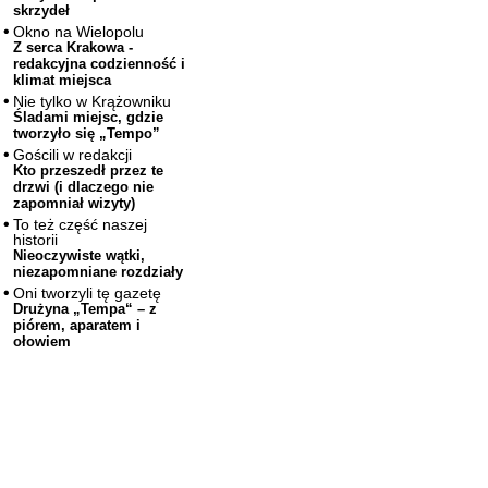
skrzydeł
Okno na Wielopolu
Z serca Krakowa -
redakcyjna codzienność i
klimat miejsca
Nie tylko w Krążowniku
Śladami miejsc, gdzie
tworzyło się „Tempo”
Gościli w redakcji
Kto przeszedł przez te
drzwi (i dlaczego nie
zapomniał wizyty)
To też część naszej
historii
Nieoczywiste wątki,
niezapomniane rozdziały
Oni tworzyli tę gazetę
Drużyna „Tempa“ – z
piórem, aparatem i
ołowiem