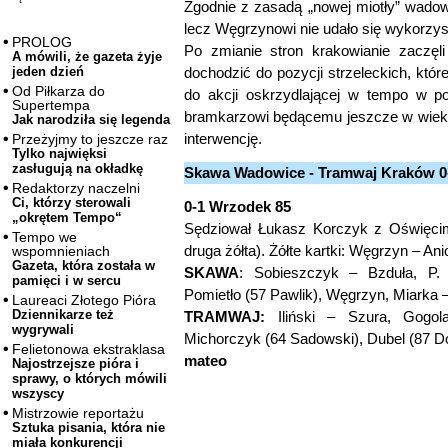
Zgodnie z zasadą „nowej miotły” wadowi
lecz Węgrzynowi nie udało się wykorzys
PROLOG
Po zmianie stron krakowianie zaczęl
A mówili, że gazeta żyje
dochodzić do pozycji strzeleckich, któ
jeden dzień
Od Piłkarza do
do akcji oskrzydlającej w tempo w p
Supertempa
bramkarzowi będącemu jeszcze w wieku
Jak narodziła się legenda
interwencję.
Przeżyjmy to jeszcze raz
Tylko najwięksi
zasługują na okładkę
Skawa Wadowice - Tramwaj Kraków 0-
Redaktorzy naczelni
Ci, którzy sterowali
0-1 Wrzodek 85
„okrętem Tempo“
Sędziował Łukasz Korczyk z Oświęcim
Tempo we
druga żółta). Żółte kartki: Węgrzyn – Ani
wspomnieniach
Gazeta, która została w
SKAWA
: Sobieszczyk – Bzduła, P. 
pamięci i w sercu
Pomietło (57 Pawlik), Węgrzyn, Miarka –
Laureaci Złotego Pióra
Dziennikarze też
TRAMWAJ:
Iliński – Szura, Gogola
wygrywali
Michorczyk (64 Sadowski), Dubel (87 D
Felietonowa ekstraklasa
mateo
Najostrzejsze pióra i
sprawy, o których mówili
wszyscy
Mistrzowie reportażu
Sztuka pisania, która nie
miała konkurencji