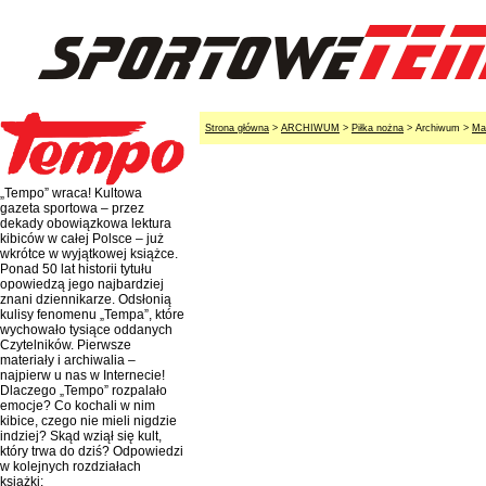
Strona główna
>
ARCHIWUM
>
Piłka nożna
> Archiwum >
Ma
„Tempo” wraca! Kultowa
gazeta sportowa – przez
dekady obowiązkowa lektura
kibiców w całej Polsce – już
wkrótce w wyjątkowej książce.
Ponad 50 lat historii tytułu
opowiedzą jego najbardziej
znani dziennikarze. Odsłonią
kulisy fenomenu „Tempa”, które
wychowało tysiące oddanych
Czytelników. Pierwsze
materiały i archiwalia –
najpierw u nas w Internecie!
Dlaczego „Tempo” rozpalało
emocje? Co kochali w nim
kibice, czego nie mieli nigdzie
indziej? Skąd wziął się kult,
który trwa do dziś? Odpowiedzi
w kolejnych rozdziałach
książki: