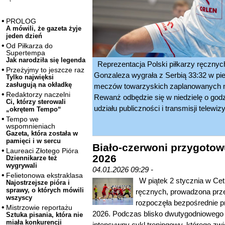
PROLOG
A mówili, że gazeta żyje
jeden dzień
Od Piłkarza do
Supertempa
Jak narodziła się legenda
Reprezentacja Polski piłkarzy ręcznyc
Przeżyjmy to jeszcze raz
Gonzaleza wygrała z Serbią 33:32 w pi
Tylko najwięksi
zasługują na okładkę
meczów towarzyskich zaplanowanych 
Redaktorzy naczelni
Rewanż odbędzie się w niedzielę o godz
Ci, którzy sterowali
udziału publiczności i transmisji telewizy
„okrętem Tempo“
Tempo we
wspomnieniach
Gazeta, która została w
pamięci i w sercu
Biało-czerwoni przygoto
Laureaci Złotego Pióra
2026
Dziennikarze też
wygrywali
04.01.2026 09:29 -
Felietonowa ekstraklasa
W piątek 2 stycznia w Cet
Najostrzejsze pióra i
sprawy, o których mówili
ręcznych, prowadzona prze
wszyscy
rozpoczęła bezpośrednie p
Mistrzowie reportażu
2026. Podczas blisko dwutygodniowego 
Sztuka pisania, która nie
miała konkurencji
intensywny cykl treningowy, którego zwi