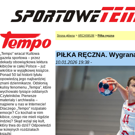
Strona główna
>
ARCHIWUM
>
Piłka ręczna
PIŁKA RĘCZNA. Wygrana
„Tempo” wraca! Kultowa
gazeta sportowa – przez
10.01.2026 19:38 -
dekady obowiązkowa lektura
kibiców w całej Polsce – już
wkrótce w wyjątkowej książce.
Ponad 50 lat historii tytułu
opowiedzą jego najbardziej
znani dziennikarze. Odsłonią
kulisy fenomenu „Tempa”, które
wychowało tysiące oddanych
Czytelników. Pierwsze
materiały i archiwalia –
najpierw u nas w Internecie!
Dlaczego „Tempo” rozpalało
emocje? Co kochali w nim
kibice, czego nie mieli nigdzie
indziej? Skąd wziął się kult,
który trwa do dziś? Odpowiedzi
w kolejnych rozdziałach
książki: