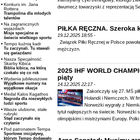
Konkurs im. Jana
dwumecz towarzyski z reprezentacją Ser
Rottera
Trampolina dla młodych
talentów
Na zagranicznych
PIŁKA RĘCZNA. Szeroka 
wyjazdach
Misje specjalne w
19.12.2025 18:55 -
świecie wielkiego sportu
Związek Piłki Ręcznej w Polsce powoł
Tempo kuźnią kadr
Tu zaczynali. Tu stawali
mężczyzn.
się gwiazdami
Nasza Specjalność:
Skarby Kibica
Biblia kibica, na którą
2025 IHF WORLD CHAMPIO
czekało się co rok
piąty
Wydania jubileuszowe
Wyjątkowe numery na
14.12.2025 22:17 -
wyjątkowe okazje
Zakończyły się 27. MŚ pił
Medal Kalos Kagathos
Holandii i Niemczech. W fi
Nagroda dla niezwykłych
ludzi sportu
Norweżki wygrały z Niemka
Wasze ulubione, stałe
tytuł najlepszych na świecie. Norweżki 
rubryki
olimpijskimi i mistrzyniami Europy. Polki
Stąd zaczynało się
czytanie
Pod patronatem Tempa
Sportowe inicjatywy,
którym Tempo dodawało