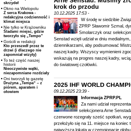
Arne Senstad: Musimy zro
skrzydeł
krok do przodu
Okno na Wielopolu
10.12.2025 17:53 -
Z serca Krakowa -
redakcyjna codzienność i
W środę w siedzibie Związ
klimat miejsca
ZPRP Sławomir Szmal, dyr
Nie tylko w Krążowniku
Śladami miejsc, gdzie
Smolarczyk oraz selekcjone
tworzyło się „Tempo”
Senstad wzięli udział w dniu medialnym,
Gościli w redakcji
dziennikarzami, aby podsumować Mistr
Kto przeszedł przez te
drzwi (i dlaczego nie
naszej kadry. Wszyscy wymienieni zgodn
zapomniał wizyty)
wskazują na progres naszej kadry, wcią
To też część naszej
do światowej czołówki.
historii
Nieoczywiste wątki,
niezapomniane rozdziały
Oni tworzyli tę gazetę
Drużyna „Tempa“ – z
2025 IHF WORLD CHAMPION
piórem, aparatem i
09.12.2025 23:39 -
ołowiem
Informacja ZPRP.PL
Za nami udział reprezenta
selekcjonera Arne Senstad
czerwone rozegrały sześć spotkań, wygrał
przełożyło się na 11. miejsce na koniec 
najwyższa lokata w czempionacie globu