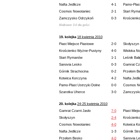
Nafta Jedlicze
4-1
Pamo-Plast
Cosmos Nowotaniec
2-1
Start Rym
Zamczysko Odrzykoń
0-3
Krościenk
Walkower 3-0 dla gości
19. kolejka
18 kwietnia 2010
Piast Miejsce Piastowe
2-0
Skołyszyn
Krościenko Wyżne-Pustyny
4-0
Wisłoka N
Start Rymanów
1-1
Leśnik Bal
Sanovia Lesko
0-3
Gamrat Cza
Górnik Strachocina
0-2
Przełom B
Kotwica Korczyna
4-2
Nafta Jedl
Pamo-Plast Ustrzyki Dolne
0-0
Cosmos No
Szarotka Uherce
3-0
Zamczysk
20. kolejka
24-25 kwietnia 2010
Gamrat Czarni Jasło
7-0
Piast Miej
Skołyszyn
2-4
Krościenk
Cosmos Nowotaniec
4-0
Kotwica K
Nafta Jedlicze
1-3
Górnik Str
Przełom Besko
4-0
Sanovia L