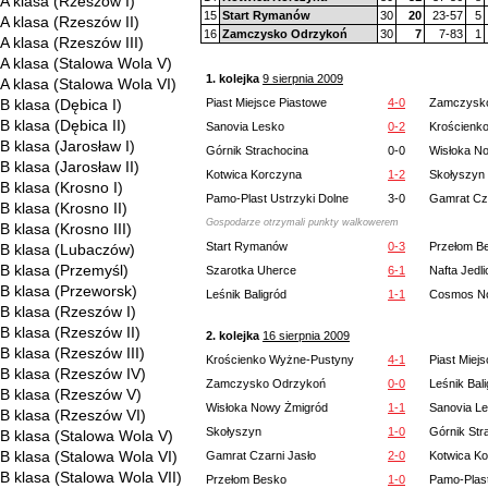
A klasa (Rzeszów I)
15
Start Rymanów
30
20
23-57
5
A klasa (Rzeszów II)
16
Zamczysko Odrzykoń
30
7
7-83
1
A klasa (Rzeszów III)
A klasa (Stalowa Wola V)
1. kolejka
9 sierpnia 2009
A klasa (Stalowa Wola VI)
B klasa (Dębica I)
Piast Miejsce Piastowe
4-0
Zamczysk
B klasa (Dębica II)
Sanovia Lesko
0-2
Krościenk
B klasa (Jarosław I)
Górnik Strachocina
0-0
Wisłoka N
B klasa (Jarosław II)
Kotwica Korczyna
1-2
Skołyszyn
B klasa (Krosno I)
Pamo-Plast Ustrzyki Dolne
3-0
Gamrat Cza
B klasa (Krosno II)
Gospodarze otrzymali punkty walkowerem
B klasa (Krosno III)
Start Rymanów
0-3
Przełom B
B klasa (Lubaczów)
B klasa (Przemyśl)
Szarotka Uherce
6-1
Nafta Jedl
B klasa (Przeworsk)
Leśnik Baligród
1-1
Cosmos No
B klasa (Rzeszów I)
B klasa (Rzeszów II)
2. kolejka
16 sierpnia 2009
B klasa (Rzeszów III)
Krościenko Wyżne-Pustyny
4-1
Piast Miej
B klasa (Rzeszów IV)
Zamczysko Odrzykoń
0-0
Leśnik Bal
B klasa (Rzeszów V)
Wisłoka Nowy Żmigród
1-1
Sanovia L
B klasa (Rzeszów VI)
Skołyszyn
1-0
Górnik Str
B klasa (Stalowa Wola V)
B klasa (Stalowa Wola VI)
Gamrat Czarni Jasło
2-0
Kotwica K
B klasa (Stalowa Wola VII)
Przełom Besko
1-0
Pamo-Plast