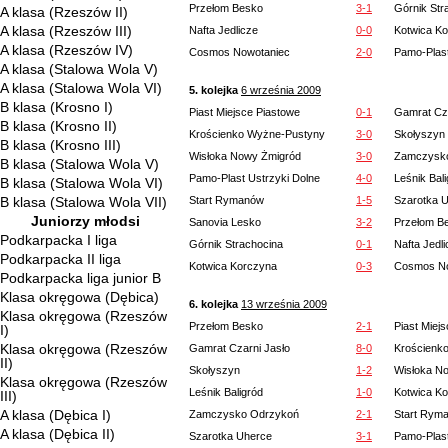
Przełom Besko
3-1
Górnik Str
A klasa (Rzeszów II)
A klasa (Rzeszów III)
Nafta Jedlicze
0-0
Kotwica K
A klasa (Rzeszów IV)
Cosmos Nowotaniec
2-0
Pamo-Plast
A klasa (Stalowa Wola V)
A klasa (Stalowa Wola VI)
5. kolejka
6 września 2009
B klasa (Krosno I)
Piast Miejsce Piastowe
0-1
Gamrat Cza
B klasa (Krosno II)
Krościenko Wyżne-Pustyny
3-0
Skołyszyn
B klasa (Krosno III)
Wisłoka Nowy Żmigród
3-0
Zamczysk
B klasa (Stalowa Wola V)
Pamo-Plast Ustrzyki Dolne
4-0
Leśnik Bal
B klasa (Stalowa Wola VI)
B klasa (Stalowa Wola VII)
Start Rymanów
1-5
Szarotka 
Juniorzy młodsi
Sanovia Lesko
3-2
Przełom B
Podkarpacka I liga
Górnik Strachocina
0-1
Nafta Jedl
Podkarpacka II liga
Kotwica Korczyna
0-3
Cosmos No
Podkarpacka liga junior B
Klasa okręgowa (Dębica)
6. kolejka
13 września 2009
Klasa okręgowa (Rzeszów
Przełom Besko
2-1
Piast Miej
I)
Klasa okręgowa (Rzeszów
Gamrat Czarni Jasło
8-0
Krościenk
II)
Skołyszyn
1-2
Wisłoka N
Klasa okręgowa (Rzeszów
Leśnik Baligród
1-0
Kotwica K
III)
A klasa (Dębica I)
Zamczysko Odrzykoń
2-1
Start Rym
A klasa (Dębica II)
Szarotka Uherce
3-1
Pamo-Plast