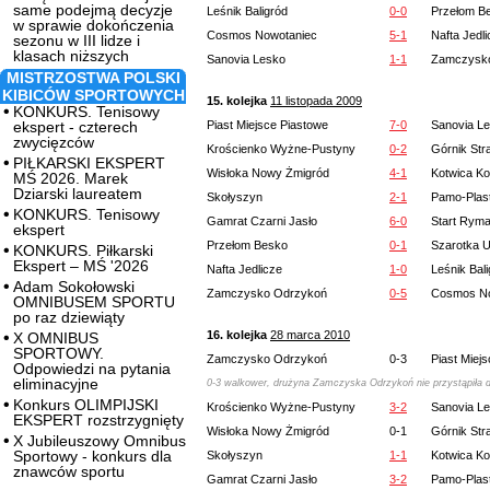
same podejmą decyzje
Leśnik Baligród
0-0
Przełom B
w sprawie dokończenia
Cosmos Nowotaniec
5-1
Nafta Jedl
sezonu w III lidze i
klasach niższych
Sanovia Lesko
1-1
Zamczysk
MISTRZOSTWA POLSKI
KIBICÓW SPORTOWYCH
15. kolejka
11 listopada 2009
KONKURS. Tenisowy
ekspert - czterech
Piast Miejsce Piastowe
7-0
Sanovia L
zwycięzców
Krościenko Wyżne-Pustyny
0-2
Górnik Str
PIŁKARSKI EKSPERT
Wisłoka Nowy Żmigród
4-1
Kotwica K
MŚ 2026. Marek
Dziarski laureatem
Skołyszyn
2-1
Pamo-Plast
KONKURS. Tenisowy
Gamrat Czarni Jasło
6-0
Start Rym
ekspert
Przełom Besko
0-1
Szarotka 
KONKURS. Piłkarski
Ekspert – MŚ '2026
Nafta Jedlicze
1-0
Leśnik Bal
Adam Sokołowski
Zamczysko Odrzykoń
0-5
Cosmos No
OMNIBUSEM SPORTU
po raz dziewiąty
16. kolejka
28 marca 2010
X OMNIBUS
SPORTOWY.
Zamczysko Odrzykoń
0-3
Piast Miej
Odpowiedzi na pytania
eliminacyjne
0-3 walkower, drużyna Zamczyska Odrzykoń nie przystąpiła do
Konkurs OLIMPIJSKI
Krościenko Wyżne-Pustyny
3-2
Sanovia L
EKSPERT rozstrzygnięty
Wisłoka Nowy Żmigród
0-1
Górnik Str
X Jubileuszowy Omnibus
Sportowy - konkurs dla
Skołyszyn
1-1
Kotwica K
znawców sportu
Gamrat Czarni Jasło
3-2
Pamo-Plast