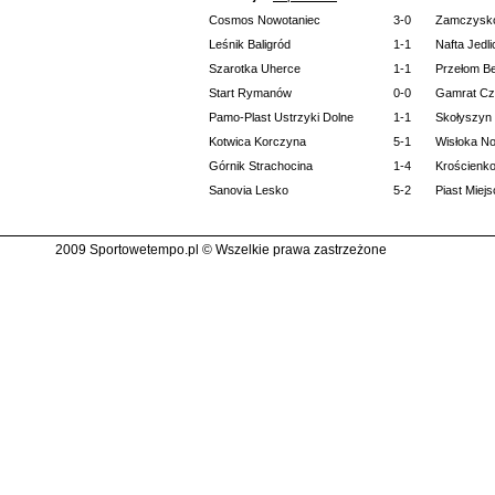
Cosmos Nowotaniec
3-0
Zamczysk
Leśnik Baligród
1-1
Nafta Jedl
Szarotka Uherce
1-1
Przełom B
Start Rymanów
0-0
Gamrat Cza
Pamo-Plast Ustrzyki Dolne
1-1
Skołyszyn
Kotwica Korczyna
5-1
Wisłoka N
Górnik Strachocina
1-4
Krościenk
Sanovia Lesko
5-2
Piast Miej
2009 Sportowetempo.pl © Wszelkie prawa zastrzeżone