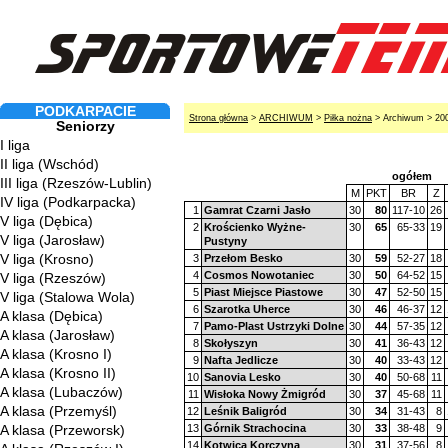
PODKARPACIE
Strona główna
>
ARCHIWUM
>
Piłka nożna
> Archiwum > 20
Seniorzy
I liga
II liga (Wschód)
ogółem
III liga (Rzeszów-Lublin)
M
PKT
BR
Z
IV liga (Podkarpacka)
1
Gamrat Czarni Jasło
30
80
117-10
26
V liga (Dębica)
2
Krościenko Wyżne-
30
65
65-33
19
V liga (Jarosław)
Pustyny
V liga (Krosno)
3
Przełom Besko
30
59
52-27
18
4
Cosmos Nowotaniec
30
50
64-52
15
V liga (Rzeszów)
5
Piast Miejsce Piastowe
30
47
52-50
15
V liga (Stalowa Wola)
6
Szarotka Uherce
30
46
46-37
12
A klasa (Dębica)
7
Pamo-Plast Ustrzyki Dolne
30
44
57-35
12
A klasa (Jarosław)
8
Skołyszyn
30
41
36-43
12
A klasa (Krosno I)
9
Nafta Jedlicze
30
40
33-43
12
A klasa (Krosno II)
10
Sanovia Lesko
30
40
50-68
11
A klasa (Lubaczów)
11
Wisłoka Nowy Żmigród
30
37
45-68
11
A klasa (Przemyśl)
12
Leśnik Baligród
30
34
31-43
8
A klasa (Przeworsk)
13
Górnik Strachocina
30
33
38-48
9
14
Kotwica Korczyna
30
31
37-56
8