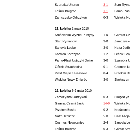
Szarotka Uherce
3-1
Start Rym
Leśnik Baligród
1-1
Pamo-Plast
Zamczysko Odrzykoń
0-3
Wisłoka N
21. kolejka
2 maja 2010
Krościenko Wyżne-Pustyny
1-0
Gamrat Cza
Start Rymanów
3-0
Zamczysk
Sanovia Lesko
3-0
Nafta Jedl
Kotwica Korczyna
1-2
Leśnik Bal
Pamo-Plast Ustrzyki Dolne
3-0
Szarotka 
Górnik Strachocina
0-1
Cosmos No
Piast Miejsce Piastowe
0-4
Przełom B
Wisłoka Nowy Żmigród
3-0
Skołyszyn
22. kolejka
8-9 maja 2010
Zamczysko Odrzykoń
0-3
Skołyszyn
Gamrat Czarni Jasło
14-0
Wisłoka N
Przełom Besko
0-2
Krościenk
Nafta Jedlicze
5-0
Piast Miej
Cosmos Nowotaniec
2-4
Sanovia L
Leśnik Baligród
0-3
Górnik Str