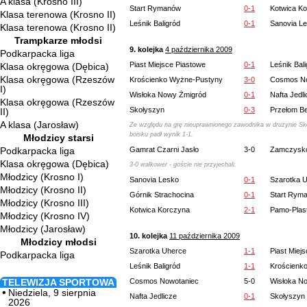
A klasa (Krosno III)
Start Rymanów
0-1
Kotwica K
Klasa terenowa (Krosno II)
Leśnik Baligród
0-1
Sanovia L
Klasa terenowa (Krosno II)
Trampkarze młodsi
9. kolejka
4 października 2009
Podkarpacka liga
Piast Miejsce Piastowe
0-1
Leśnik Bal
Klasa okręgowa (Dębica)
Klasa okręgowa (Rzeszów
Krościenko Wyżne-Pustyny
3-0
Cosmos No
I)
Wisłoka Nowy Żmigród
0-1
Nafta Jedl
Klasa okręgowa (Rzeszów
Skołyszyn
0-3
Przełom B
II)
A klasa (Jarosław)
Ze względu na grę nieuprawnionego zawodnika w drużynie S
boisku padł wynik 1-1.
Młodzicy starsi
Podkarpacka liga
Gamrat Czarni Jasło
3-0
Zamczysk
Klasa okręgowa (Dębica)
3-0 walkower - goście nie przyjechali.
Młodzicy (Krosno I)
Sanovia Lesko
0-1
Szarotka 
Młodzicy (Krosno II)
Górnik Strachocina
0-1
Start Rym
Młodzicy (Krosno III)
Kotwica Korczyna
2-1
Pamo-Plast
Młodzicy (Krosno IV)
Młodzicy (Jarosław)
10. kolejka
11 października 2009
Młodzicy młodsi
Szarotka Uherce
1-1
Piast Miej
Podkarpacka liga
Leśnik Baligród
1-1
Krościenk
TELEWIZJA SPORTOWA
Cosmos Nowotaniec
5-0
Wisłoka N
Niedziela, 9 sierpnia
Nafta Jedlicze
0-1
Skołyszyn
2026