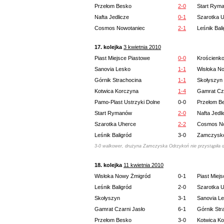
Przełom Besko
2-0
Start Rym
Nafta Jedlicze
0-1
Szarotka 
Cosmos Nowotaniec
2-1
Leśnik Bal
17. kolejka
3 kwietnia 2010
Piast Miejsce Piastowe
0-0
Krościenk
Sanovia Lesko
1-1
Wisłoka N
Górnik Strachocina
1-1
Skołyszyn
Kotwica Korczyna
1-4
Gamrat Cza
Pamo-Plast Ustrzyki Dolne
0-0
Przełom B
Start Rymanów
2-0
Nafta Jedl
Szarotka Uherce
2-2
Cosmos No
Leśnik Baligród
3-0
Zamczysk
3-0 walkower, drużyna Zamczyska Odrzykoń nie przystąpiła do
18. kolejka
11 kwietnia 2010
Wisłoka Nowy Żmigród
0-1
Piast Miej
Leśnik Baligród
2-0
Szarotka 
Skołyszyn
3-1
Sanovia L
Gamrat Czarni Jasło
6-1
Górnik Str
Przełom Besko
3-0
Kotwica K