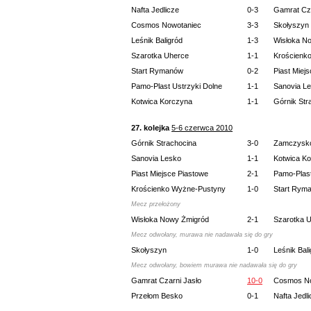
Nafta Jedlicze
0-3
Gamrat Cza
Cosmos Nowotaniec
3-3
Skołyszyn
Leśnik Baligród
1-3
Wisłoka N
Szarotka Uherce
1-1
Krościenk
Start Rymanów
0-2
Piast Miej
Pamo-Plast Ustrzyki Dolne
1-1
Sanovia L
Kotwica Korczyna
1-1
Górnik Str
27. kolejka
5-6 czerwca 2010
Górnik Strachocina
3-0
Zamczysk
Sanovia Lesko
1-1
Kotwica K
Piast Miejsce Piastowe
2-1
Pamo-Plast
Krościenko Wyżne-Pustyny
1-0
Start Rym
Mecz przełożony
Wisłoka Nowy Żmigród
2-1
Szarotka 
Mecz odwołany, murawa nie nadawała się do gry
Skołyszyn
1-0
Leśnik Bal
Mecz odwołany, bowiem murawa nie nadawała się do gry
Gamrat Czarni Jasło
10-0
Cosmos No
Przełom Besko
0-1
Nafta Jedl