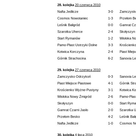
28. kolejka
20 czerwca 2010
Nafta Jedlicze
3-0
Zamczysk
Cosmos Nowotaniec
1-3
Przełom B
Leśnik Baligród
0-0
Gamrat Cza
Szarotka Uherce
2-4
Skołyszyn
Start Rymanów
1-2
Wisłoka N
Pamo-Plast Ustrzyki Dolne
3-3
Krościenk
Kotwica Korczyna
2-4
Piast Miej
Górnik Strachocina
6-2
Sanovia L
29. kolejka
27 czerwca 2010
Zamczysko Odrzykoń
0-3
Sanovia L
Piast Miejsce Piastowe
4-1
Górnik Str
Krościenko Wyżne-Pustyny
3-1
Kotwica K
Wisłoka Nowy Żmigród
2-6
Pamo-Plast
Skołyszyn
0-0
Start Rym
Gamrat Czarni Jasło
2-0
Szarotka 
Przełom Besko
4-2
Leśnik Bal
Nafta Jedlicze
1-0
Cosmos No
30. kolejka
4 lipca 2010