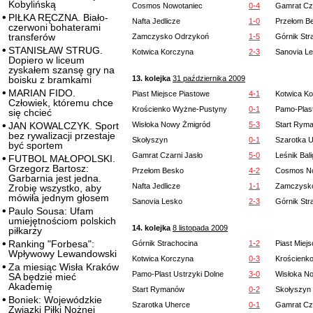
Kobylińską
Cosmos Nowotaniec
0-4
Gamrat Cza
PIŁKA RĘCZNA. Biało-
Nafta Jedlicze
1-0
Przełom B
czerwoni bohaterami
transferów
Zamczysko Odrzykoń
1-5
Górnik Str
STANISŁAW STRUG.
Kotwica Korczyna
2-3
Sanovia L
Dopiero w liceum
zyskałem szansę gry na
boisku z bramkami
13. kolejka
31 października 2009
MARIAN FIDO.
Piast Miejsce Piastowe
4-1
Kotwica K
Człowiek, któremu chce
Krościenko Wyżne-Pustyny
0-1
Pamo-Plast
się chcieć
JAN KOWALCZYK. Sport
Wisłoka Nowy Żmigród
5-3
Start Rym
bez rywalizacji przestaje
Skołyszyn
0-1
Szarotka 
być sportem
Gamrat Czarni Jasło
5-0
Leśnik Bal
FUTBOL MAŁOPOLSKI.
Grzegorz Bartosz:
Przełom Besko
4-2
Cosmos No
Garbarnia jest jedna.
Nafta Jedlicze
1-1
Zamczysk
Zrobię wszystko, aby
mówiła jednym głosem
Sanovia Lesko
2-3
Górnik Str
Paulo Sousa: Ufam
umiejętnościom polskich
14. kolejka
8 listopada 2009
piłkarzy
Ranking "Forbesa":
Górnik Strachocina
1-2
Piast Miej
Wpływowy Lewandowski
Kotwica Korczyna
0-3
Krościenk
Za miesiąc Wisła Kraków
Pamo-Plast Ustrzyki Dolne
3-0
Wisłoka N
SA będzie mieć
Akademię
Start Rymanów
0-2
Skołyszyn
Boniek: Wojewódzkie
Szarotka Uherce
0-1
Gamrat Cza
Związki Piłki Nożnej