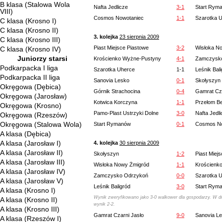
B klasa (Stalowa Wola
Nafta Jedlicze
3-1
Start Rym
VIII)
Cosmos Nowotaniec
1-1
Szarotka 
C klasa (Krosno I)
C klasa (Krosno II)
3. kolejka
23 sierpnia 2009
C klasa (Krosno III)
Piast Miejsce Piastowe
3-2
Wisłoka N
C klasa (Krosno IV)
Juniorzy starsi
Krościenko Wyżne-Pustyny
4-1
Zamczysk
Podkarpacka I liga
Szarotka Uherce
1-1
Leśnik Bal
Podkarpacka II liga
Sanovia Lesko
0-1
Skołyszyn
Okręgowa (Dębica)
Górnik Strachocina
0-4
Gamrat Cza
Okręgowa (Jarosław)
Kotwica Korczyna
1-1
Przełom B
Okręgowa (Krosno)
Pamo-Plast Ustrzyki Dolne
3-0
Nafta Jedl
Okręgowa (Rzeszów)
Okręgowa (Stalowa Wola)
Start Rymanów
0-1
Cosmos No
A klasa (Dębica)
A klasa (Jarosław I)
4. kolejka
30 sierpnia 2009
A klasa (Jarosław II)
Skołyszyn
1-2
Piast Miej
A klasa (Jarosław III)
Wisłoka Nowy Żmigród
1-1
Krościenk
A klasa (Jarosław IV)
Zamczysko Odrzykoń
0-0
Szarotka 
A klasa (Jarosław V)
Leśnik Baligród
3-0
Start Rym
A klasa (Krosno I)
Wynik zweryfikowano jako 3-0 walkower dla gospodarzy. W dr
A klasa (Krosno II)
wynik 2-2.
A klasa (Krosno III)
Gamrat Czarni Jasło
9-0
Sanovia L
A klasa (Rzeszów I)