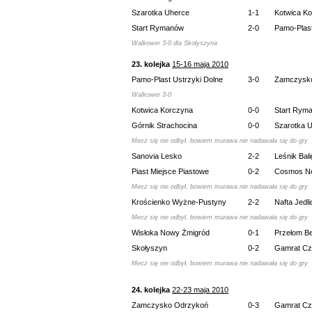
Szarotka Uherce
1-1
Kotwica K
Start Rymanów
2-0
Pamo-Plast
Walkower 3-0 dla Skołyszyna
23. kolejka
15-16 maja 2010
Pamo-Plast Ustrzyki Dolne
3-0
Zamczysk
Walkower 3-0
Kotwica Korczyna
0-0
Start Rym
Górnik Strachocina
0-0
Szarotka 
Mecz się nie odbył, bowiem murawa nie nadawała się do gry
Sanovia Lesko
2-2
Leśnik Bal
Piast Miejsce Piastowe
0-2
Cosmos No
Mecz się nie odbył, bowiem murawa nie nadawała się do gry
Krościenko Wyżne-Pustyny
2-2
Nafta Jedl
Mecz się nie odbył, bowiem murawa nie nadawała się do gry
Wisłoka Nowy Żmigród
0-1
Przełom B
Skołyszyn
0-2
Gamrat Cza
Mecz się nie odbył, bowiem murawa nie nadawała się do gry
24. kolejka
22-23 maja 2010
Zamczysko Odrzykoń
0-3
Gamrat Cza