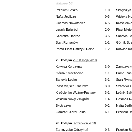
Walkower 0-3
Przełom Besko
1-0
Skołyszyn
Nafta Jedlicze
0-3
Wisłoka N
Cosmos Nowotaniec
4-5
Krościenk
Leśnik Baligród
2-0
Piast Miej
Szarotka Uherce
3-5
Sanovia L
Start Rymanów
1-1
Górnik Str
Pamo-Plast Ustrzyki Dolne
1-2
Kotwica K
25. kolejka
29-30 maja 2010
Kotwica Korczyna
3-0
Zamczysk
Górnik Strachocina
1-1
Pamo-Plast
Sanovia Lesko
3-1
Start Rym
Piast Miejsce Piastowe
3-0
Szarotka 
Krościenko Wyżne-Pustyny
3-1
Leśnik Bal
Wisłoka Nowy Żmigród
1-4
Cosmos No
Skołyszyn
0-2
Nafta Jedl
Gamrat Czarni Jasło
6-1
Przełom B
26. kolejka
3 czerwca 2010
Zamczysko Odrzykoń
0-3
Przełom B