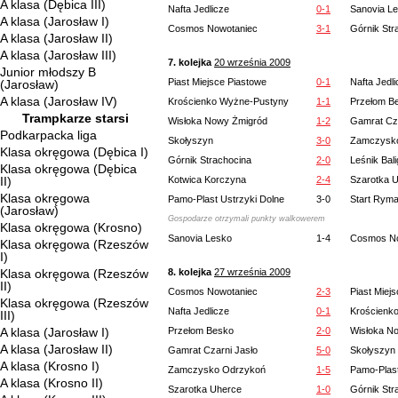
A klasa (Dębica III)
Nafta Jedlicze
0-1
Sanovia L
A klasa (Jarosław I)
Cosmos Nowotaniec
3-1
Górnik Str
A klasa (Jarosław II)
A klasa (Jarosław III)
7. kolejka
20 września 2009
Junior młodszy B
Piast Miejsce Piastowe
0-1
Nafta Jedl
(Jarosław)
A klasa (Jarosław IV)
Krościenko Wyżne-Pustyny
1-1
Przełom B
Trampkarze starsi
Wisłoka Nowy Żmigród
1-2
Gamrat Cza
Podkarpacka liga
Skołyszyn
3-0
Zamczysk
Klasa okręgowa (Dębica I)
Górnik Strachocina
2-0
Leśnik Bal
Klasa okręgowa (Dębica
II)
Kotwica Korczyna
2-4
Szarotka 
Klasa okręgowa
Pamo-Plast Ustrzyki Dolne
3-0
Start Rym
(Jarosław)
Gospodarze otrzymali punkty walkowerem
Klasa okręgowa (Krosno)
Sanovia Lesko
1-4
Cosmos No
Klasa okręgowa (Rzeszów
I)
Klasa okręgowa (Rzeszów
8. kolejka
27 września 2009
II)
Cosmos Nowotaniec
2-3
Piast Miej
Klasa okręgowa (Rzeszów
Nafta Jedlicze
0-1
Krościenk
III)
A klasa (Jarosław I)
Przełom Besko
2-0
Wisłoka N
A klasa (Jarosław II)
Gamrat Czarni Jasło
5-0
Skołyszyn
A klasa (Krosno I)
Zamczysko Odrzykoń
1-5
Pamo-Plast
A klasa (Krosno II)
Szarotka Uherce
1-0
Górnik Str