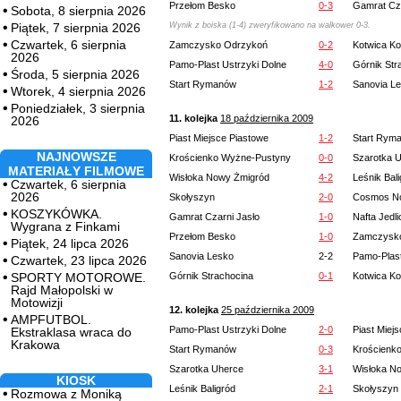
Przełom Besko
0-3
Gamrat Cza
Sobota, 8 sierpnia 2026
Piątek, 7 sierpnia 2026
Wynik z boiska (1-4) zweryfikowano na walkower 0-3.
Czwartek, 6 sierpnia
Zamczysko Odrzykoń
0-2
Kotwica K
2026
Pamo-Plast Ustrzyki Dolne
4-0
Górnik Str
Środa, 5 sierpnia 2026
Start Rymanów
1-2
Sanovia L
Wtorek, 4 sierpnia 2026
Poniedziałek, 3 sierpnia
11. kolejka
18 października 2009
2026
Piast Miejsce Piastowe
1-2
Start Rym
NAJNOWSZE
Krościenko Wyżne-Pustyny
0-0
Szarotka 
MATERIAŁY FILMOWE
Wisłoka Nowy Żmigród
4-2
Leśnik Bal
Czwartek, 6 sierpnia
2026
Skołyszyn
2-0
Cosmos No
KOSZYKÓWKA.
Gamrat Czarni Jasło
1-0
Nafta Jedl
Wygrana z Finkami
Przełom Besko
1-0
Zamczysk
Piątek, 24 lipca 2026
Sanovia Lesko
2-2
Pamo-Plast
Czwartek, 23 lipca 2026
SPORTY MOTOROWE.
Górnik Strachocina
0-1
Kotwica K
Rajd Małopolski w
Motowizji
12. kolejka
25 października 2009
AMPFUTBOL.
Pamo-Plast Ustrzyki Dolne
2-0
Piast Miej
Ekstraklasa wraca do
Krakowa
Start Rymanów
0-3
Krościenk
Szarotka Uherce
3-1
Wisłoka N
KIOSK
Leśnik Baligród
2-1
Skołyszyn
Rozmowa z Moniką