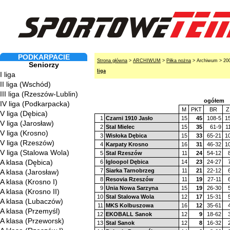
PODKARPACIE
Strona główna
>
ARCHIWUM
>
Piłka nożna
> Archiwum > 20
Seniorzy
liga
I liga
II liga (Wschód)
III liga (Rzeszów-Lublin)
ogółem
IV liga (Podkarpacka)
M
PKT
BR
Z
V liga (Dębica)
1
Czarni 1910 Jasło
15
45
108-5
1
V liga (Jarosław)
2
Stal Mielec
15
35
61-9
1
V liga (Krosno)
3
Wisłoka Dębica
15
33
65-21
1
V liga (Rzeszów)
4
Karpaty Krosno
16
31
46-32
1
V liga (Stalowa Wola)
5
Stal Rzeszów
11
24
54-12
A klasa (Dębica)
6
Igloopol Dębica
14
23
24-27
7
Siarka Tarnobrzeg
11
21
22-12
A klasa (Jarosław)
8
Resovia Rzeszów
11
19
27-11
A klasa (Krosno I)
9
Unia Nowa Sarzyna
15
19
26-30
A klasa (Krosno II)
10
Stal Stalowa Wola
12
17
15-31
A klasa (Lubaczów)
11
MKS Kolbuszowa
16
12
35-61
A klasa (Przemyśl)
12
EKOBALL Sanok
12
9
18-62
A klasa (Przeworsk)
13
Stal Sanok
12
8
16-32