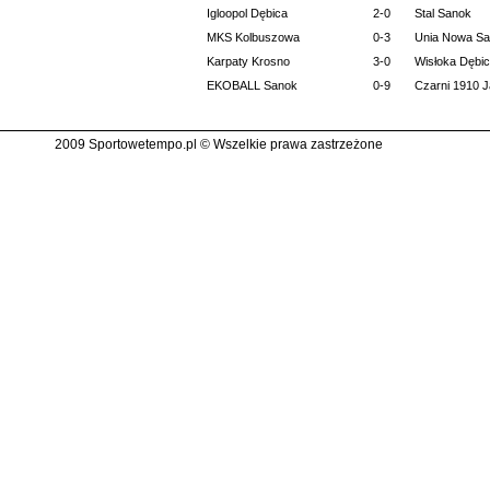
Igloopol Dębica
2-0
Stal Sanok
MKS Kolbuszowa
0-3
Unia Nowa Sa
Karpaty Krosno
3-0
Wisłoka Dębi
EKOBALL Sanok
0-9
Czarni 1910 J
2009 Sportowetempo.pl © Wszelkie prawa zastrzeżone