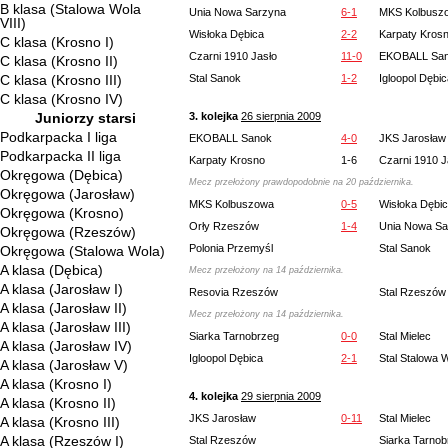
B klasa (Stalowa Wola
Unia Nowa Sarzyna
6-1
MKS Kolbusz
VIII)
Wisłoka Dębica
2-2
Karpaty Kros
C klasa (Krosno I)
Czarni 1910 Jasło
11-0
EKOBALL Sa
C klasa (Krosno II)
C klasa (Krosno III)
Stal Sanok
1-2
Igloopol Dębi
C klasa (Krosno IV)
Juniorzy starsi
3. kolejka
26 sierpnia 2009
Podkarpacka I liga
EKOBALL Sanok
4-0
JKS Jarosław
Podkarpacka II liga
Karpaty Krosno
1-6
Czarni 1910 J
Okręgowa (Dębica)
Mecz przełożony prawdopodobnie na 20 października.
Okręgowa (Jarosław)
MKS Kolbuszowa
0-5
Wisłoka Dębi
Okręgowa (Krosno)
Orły Rzeszów
1-4
Unia Nowa Sa
Okręgowa (Rzeszów)
Polonia Przemyśl
Stal Sanok
Okręgowa (Stalowa Wola)
A klasa (Dębica)
Mecz przełożony na 14 października.
A klasa (Jarosław I)
Resovia Rzeszów
Stal Rzeszów
A klasa (Jarosław II)
Mecz przełożony na 14 października.
A klasa (Jarosław III)
Siarka Tarnobrzeg
0-0
Stal Mielec
A klasa (Jarosław IV)
Igloopol Dębica
2-1
Stal Stalowa 
A klasa (Jarosław V)
A klasa (Krosno I)
4. kolejka
29 sierpnia 2009
A klasa (Krosno II)
JKS Jarosław
0-11
Stal Mielec
A klasa (Krosno III)
A klasa (Rzeszów I)
Stal Rzeszów
Siarka Tarnob