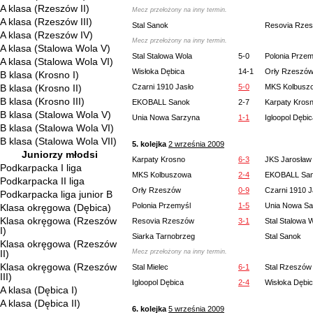
A klasa (Rzeszów II)
Mecz przełożony na inny termin.
A klasa (Rzeszów III)
Stal Sanok
Resovia Rze
A klasa (Rzeszów IV)
Mecz przełożony na inny termin.
A klasa (Stalowa Wola V)
Stal Stalowa Wola
5-0
Polonia Przem
A klasa (Stalowa Wola VI)
Wisłoka Dębica
14-1
Orły Rzeszó
B klasa (Krosno I)
B klasa (Krosno II)
Czarni 1910 Jasło
5-0
MKS Kolbusz
B klasa (Krosno III)
EKOBALL Sanok
2-7
Karpaty Kros
B klasa (Stalowa Wola V)
Unia Nowa Sarzyna
1-1
Igloopol Dębi
B klasa (Stalowa Wola VI)
B klasa (Stalowa Wola VII)
5. kolejka
2 września 2009
Juniorzy młodsi
Karpaty Krosno
6-3
JKS Jarosław
Podkarpacka I liga
MKS Kolbuszowa
2-4
EKOBALL Sa
Podkarpacka II liga
Orły Rzeszów
0-9
Czarni 1910 J
Podkarpacka liga junior B
Polonia Przemyśl
1-5
Unia Nowa Sa
Klasa okręgowa (Dębica)
Klasa okręgowa (Rzeszów
Resovia Rzeszów
3-1
Stal Stalowa 
I)
Siarka Tarnobrzeg
Stal Sanok
Klasa okręgowa (Rzeszów
II)
Mecz przełożony na inny termin.
Klasa okręgowa (Rzeszów
Stal Mielec
6-1
Stal Rzeszów
III)
Igloopol Dębica
2-4
Wisłoka Dębi
A klasa (Dębica I)
A klasa (Dębica II)
6. kolejka
5 września 2009