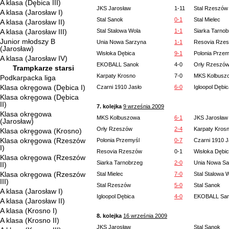
A klasa (Dębica III)
JKS Jarosław
1-11
Stal Rzeszów
A klasa (Jarosław I)
Stal Sanok
0-1
Stal Mielec
A klasa (Jarosław II)
A klasa (Jarosław III)
Stal Stalowa Wola
1-1
Siarka Tarnob
Junior młodszy B
Unia Nowa Sarzyna
1-1
Resovia Rze
(Jarosław)
Wisłoka Dębica
9-1
Polonia Przem
A klasa (Jarosław IV)
EKOBALL Sanok
4-0
Orły Rzeszó
Trampkarze starsi
Karpaty Krosno
7-0
MKS Kolbusz
Podkarpacka liga
Klasa okręgowa (Dębica I)
Czarni 1910 Jasło
6-0
Igloopol Dębi
Klasa okręgowa (Dębica
II)
7. kolejka
9 września 2009
Klasa okręgowa
MKS Kolbuszowa
6-1
JKS Jarosław
(Jarosław)
Orły Rzeszów
2-4
Karpaty Kros
Klasa okręgowa (Krosno)
Klasa okręgowa (Rzeszów
Polonia Przemyśl
0-7
Czarni 1910 J
I)
Resovia Rzeszów
0-1
Wisłoka Dębi
Klasa okręgowa (Rzeszów
Siarka Tarnobrzeg
2-0
Unia Nowa Sa
II)
Klasa okręgowa (Rzeszów
Stal Mielec
7-0
Stal Stalowa 
III)
Stal Rzeszów
5-0
Stal Sanok
A klasa (Jarosław I)
Igloopol Dębica
4-0
EKOBALL Sa
A klasa (Jarosław II)
A klasa (Krosno I)
8. kolejka
16 września 2009
A klasa (Krosno II)
JKS Jarosław
Stal Sanok