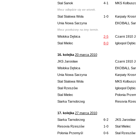
Stal Sanok
4-1
MKS Kolbusz
Mecz odbędzie się we wtorek.
Stal Stalowa Wola
1-0
Karpaty Kros
Unia Nowa Sarzyna
EKOBALL Sa
Mecz przełożony na inny termin.
Wisłoka Dębica
2-5
Czarni 1910 J
Stal Mielec
8-0
Igloopol Dębi
16. kolejka
20 marca 2010
JKS Jarosław
Czarni 1910 J
Wisłoka Dębica
EKOBALL Sa
Unia Nowa Sarzyna
Karpaty Kros
Stal Stalowa Wola
MKS Kolbusz
Stal Rzeszów
Igloopol Dębi
Stal Mielec
Polonia Przem
Siarka Tarnobrzeg
Resovia Rze
17. kolejka
27 marca 2010
Siarka Tarnobrzeg
6-2
JKS Jarosław
Resovia Rzeszów
1-0
Stal Mielec
Polonia Przemyśl
0-6
Stal Rzeszów