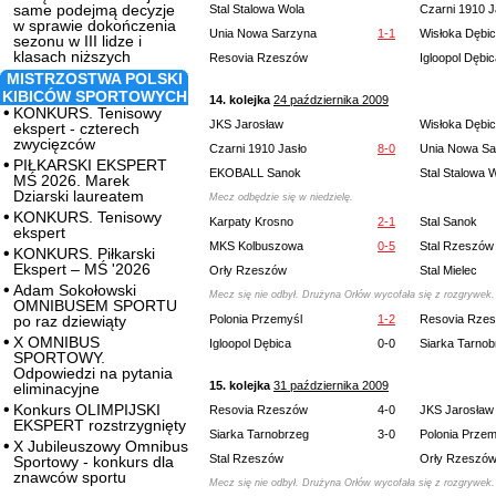
same podejmą decyzje
Stal Stalowa Wola
Czarni 1910 J
w sprawie dokończenia
Unia Nowa Sarzyna
1-1
Wisłoka Dębi
sezonu w III lidze i
klasach niższych
Resovia Rzeszów
Igloopol Dębi
MISTRZOSTWA POLSKI
KIBICÓW SPORTOWYCH
14. kolejka
24 października 2009
KONKURS. Tenisowy
JKS Jarosław
Wisłoka Dębi
ekspert - czterech
zwycięzców
Czarni 1910 Jasło
8-0
Unia Nowa Sa
PIŁKARSKI EKSPERT
EKOBALL Sanok
Stal Stalowa 
MŚ 2026. Marek
Dziarski laureatem
Mecz odbędzie się w niedzielę.
KONKURS. Tenisowy
Karpaty Krosno
2-1
Stal Sanok
ekspert
MKS Kolbuszowa
0-5
Stal Rzeszów
KONKURS. Piłkarski
Ekspert – MŚ '2026
Orły Rzeszów
Stal Mielec
Adam Sokołowski
Mecz się nie odbył. Drużyna Orłów wycofała się z rozgrywek.
OMNIBUSEM SPORTU
po raz dziewiąty
Polonia Przemyśl
1-2
Resovia Rze
X OMNIBUS
Igloopol Dębica
0-0
Siarka Tarnob
SPORTOWY.
Odpowiedzi na pytania
15. kolejka
31 października 2009
eliminacyjne
Konkurs OLIMPIJSKI
Resovia Rzeszów
4-0
JKS Jarosław
EKSPERT rozstrzygnięty
Siarka Tarnobrzeg
3-0
Polonia Przem
X Jubileuszowy Omnibus
Stal Rzeszów
Orły Rzeszó
Sportowy - konkurs dla
znawców sportu
Mecz się nie odbył. Drużyna Orłów wycofała się z rozgrywek.