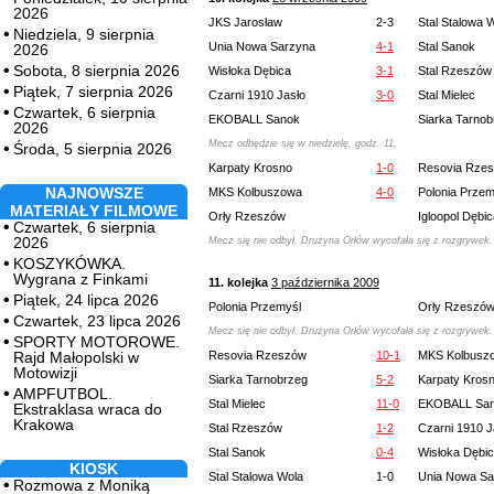
2026
JKS Jarosław
2-3
Stal Stalowa 
Niedziela, 9 sierpnia
Unia Nowa Sarzyna
4-1
Stal Sanok
2026
Sobota, 8 sierpnia 2026
Wisłoka Dębica
3-1
Stal Rzeszów
Piątek, 7 sierpnia 2026
Czarni 1910 Jasło
3-0
Stal Mielec
Czwartek, 6 sierpnia
EKOBALL Sanok
Siarka Tarnob
2026
Mecz odbędzie się w niedzielę, godz. 11.
Środa, 5 sierpnia 2026
Karpaty Krosno
1-0
Resovia Rze
NAJNOWSZE
MKS Kolbuszowa
4-0
Polonia Przem
MATERIAŁY FILMOWE
Orły Rzeszów
Igloopol Dębi
Czwartek, 6 sierpnia
2026
Mecz się nie odbył. Drużyna Orłów wycofała się z rozgrywek.
KOSZYKÓWKA.
Wygrana z Finkami
11. kolejka
3 października 2009
Piątek, 24 lipca 2026
Polonia Przemyśl
Orły Rzeszó
Czwartek, 23 lipca 2026
Mecz się nie odbył. Drużyna Orłów wycofała się z rozgrywek.
SPORTY MOTOROWE.
Rajd Małopolski w
Resovia Rzeszów
10-1
MKS Kolbusz
Motowizji
Siarka Tarnobrzeg
5-2
Karpaty Kros
AMPFUTBOL.
Stal Mielec
11-0
EKOBALL Sa
Ekstraklasa wraca do
Krakowa
Stal Rzeszów
1-2
Czarni 1910 J
Stal Sanok
0-4
Wisłoka Dębi
KIOSK
Stal Stalowa Wola
1-0
Unia Nowa Sa
Rozmowa z Moniką