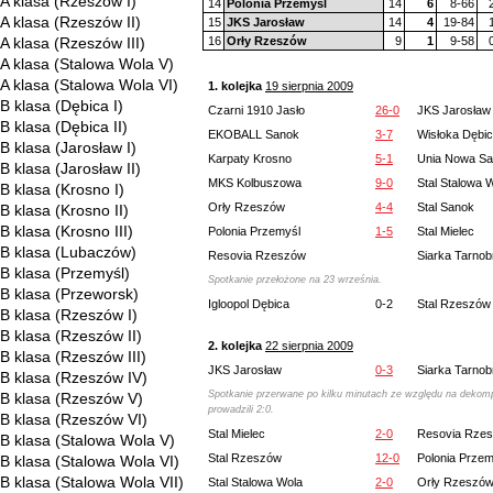
A klasa (Rzeszów I)
14
Polonia Przemyśl
14
6
8-66
A klasa (Rzeszów II)
15
JKS Jarosław
14
4
19-84
A klasa (Rzeszów III)
16
Orły Rzeszów
9
1
9-58
A klasa (Stalowa Wola V)
A klasa (Stalowa Wola VI)
1. kolejka
19 sierpnia 2009
B klasa (Dębica I)
Czarni 1910 Jasło
26-0
JKS Jarosław
B klasa (Dębica II)
EKOBALL Sanok
3-7
Wisłoka Dębi
B klasa (Jarosław I)
Karpaty Krosno
5-1
Unia Nowa Sa
B klasa (Jarosław II)
MKS Kolbuszowa
9-0
Stal Stalowa 
B klasa (Krosno I)
Orły Rzeszów
4-4
Stal Sanok
B klasa (Krosno II)
B klasa (Krosno III)
Polonia Przemyśl
1-5
Stal Mielec
B klasa (Lubaczów)
Resovia Rzeszów
Siarka Tarnob
B klasa (Przemyśl)
Spotkanie przełożone na 23 września.
B klasa (Przeworsk)
Igloopol Dębica
0-2
Stal Rzeszów
B klasa (Rzeszów I)
B klasa (Rzeszów II)
2. kolejka
22 sierpnia 2009
B klasa (Rzeszów III)
JKS Jarosław
0-3
Siarka Tarnob
B klasa (Rzeszów IV)
Spotkanie przerwane po kilku minutach ze względu na dekom
B klasa (Rzeszów V)
prowadzili 2:0.
B klasa (Rzeszów VI)
Stal Mielec
2-0
Resovia Rze
B klasa (Stalowa Wola V)
Stal Rzeszów
12-0
Polonia Przem
B klasa (Stalowa Wola VI)
B klasa (Stalowa Wola VII)
Stal Stalowa Wola
2-0
Orły Rzeszó