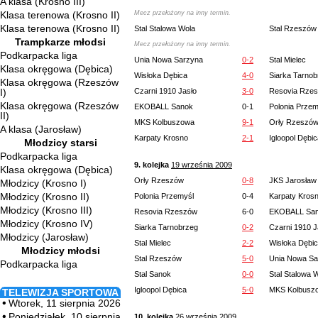
A klasa (Krosno III)
Klasa terenowa (Krosno II)
Mecz przełożony na inny termin.
Klasa terenowa (Krosno II)
Stal Stalowa Wola
Stal Rzeszów
Trampkarze młodsi
Mecz przełożony na inny termin.
Podkarpacka liga
Unia Nowa Sarzyna
0-2
Stal Mielec
Klasa okręgowa (Dębica)
Wisłoka Dębica
4-0
Siarka Tarnob
Klasa okręgowa (Rzeszów
I)
Czarni 1910 Jasło
3-0
Resovia Rze
Klasa okręgowa (Rzeszów
EKOBALL Sanok
0-1
Polonia Przem
II)
MKS Kolbuszowa
9-1
Orły Rzeszó
A klasa (Jarosław)
Karpaty Krosno
2-1
Igloopol Dębi
Młodzicy starsi
Podkarpacka liga
9. kolejka
19 września 2009
Klasa okręgowa (Dębica)
Orły Rzeszów
0-8
JKS Jarosław
Młodzicy (Krosno I)
Młodzicy (Krosno II)
Polonia Przemyśl
0-4
Karpaty Kros
Młodzicy (Krosno III)
Resovia Rzeszów
6-0
EKOBALL Sa
Młodzicy (Krosno IV)
Siarka Tarnobrzeg
0-2
Czarni 1910 J
Młodzicy (Jarosław)
Stal Mielec
2-2
Wisłoka Dębi
Młodzicy młodsi
Stal Rzeszów
5-0
Unia Nowa Sa
Podkarpacka liga
Stal Sanok
0-0
Stal Stalowa 
Igloopol Dębica
5-0
MKS Kolbusz
TELEWIZJA SPORTOWA
Wtorek, 11 sierpnia 2026
Poniedziałek, 10 sierpnia
10. kolejka
26 września 2009