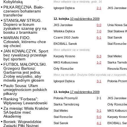
Kobylińską
Mecz odbędzie się w niedzielę, godz. 14.
PIŁKA RĘCZNA. Biało-
Igloopol Dębica
2-1
JKS Jarosław
czerwoni bohaterami
transferów
12. kolejka
10 października 2009
STANISŁAW STRUG.
Dopiero w liceum
JKS Jarosław
0-0
Unia Nowa Sa
zyskałem szansę gry na
Wisłoka Dębica
7-0
Stal Stalowa 
boisku z bramkami
MARIAN FIDO.
Czarni 1910 Jasło
6-1
Stal Sanok
Człowiek, któremu chce
EKOBALL Sanok
Stal Rzeszów
się chcieć
Mecz odbędzie się w niedzielę.
JAN KOWALCZYK. Sport
bez rywalizacji przestaje
Karpaty Krosno
0-3
Stal Mielec
być sportem
MKS Kolbuszowa
1-2
Siarka Tarnob
FUTBOL MAŁOPOLSKI.
Grzegorz Bartosz:
Orły Rzeszów
Resovia Rze
Garbarnia jest jedna.
Mecz się nie odbył. Drużyna Orłów wycofała się z rozgrywek.
Zrobię wszystko, aby
mówiła jednym głosem
Igloopol Dębica
3-1
Polonia Przem
Paulo Sousa: Ufam
umiejętnościom polskich
13. kolejka
17 października 2009
piłkarzy
Polonia Przemyśl
2-1
JKS Jarosław
Ranking "Forbesa":
Wpływowy Lewandowski
Siarka Tarnobrzeg
Orły Rzeszó
Za miesiąc Wisła Kraków
Stal Mielec
3-1
MKS Kolbusz
SA będzie mieć
Akademię
Stal Rzeszów
5-0
Karpaty Kros
Boniek: Wojewódzkie
Stal Sanok
4-1
EKOBALL Sa
Związki Piłki Nożnej