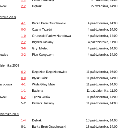
owski
2-2
Dębiaki
27 września, 14:00
ernika 2009
4-1
Barka Breń Osuchowski
4 października, 14:00
0-3
Czarni Trześń
4 października, 14:00
1-0
Grunwald Padew Narodowa
4 października, 14:00
2-2
Błękitni Jaślany
4 października, 11:00
3-6
Gryf Mielec
4 października, 14:00
nowice
3-2
Plon Kawęczyn
4 października, 14:00
ziernika 2009
6-2
Rzędzian Rzędzianowice
11 października, 16:00
0-0
Błysk Górki
11 października, 14:00
Narodowa
4-1
Wisła Gliny Małe
11 października, 14:00
1-1
Babicha
11 października, 11:00
owski
6-2
Tęcza Orłów
11 października, 14:00
5-2
Pitmark Jaślany
11 października, 14:00
ziernika 2009
1-4
Dębiaki
18 października, 14:00
8-1
Barka Breń Osuchowski
18 października, 14:00