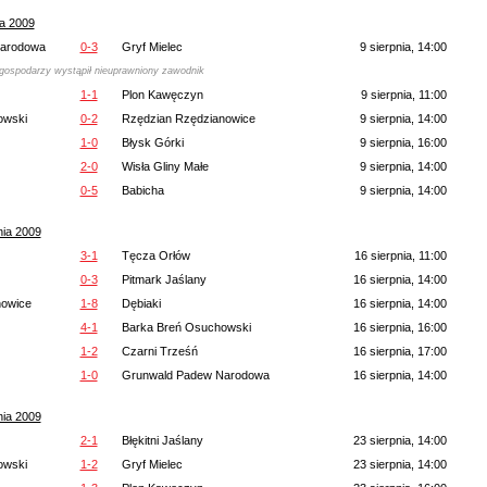
ia 2009
Narodowa
0-3
Gryf Mielec
9 sierpnia, 14:00
gospodarzy wystąpił nieuprawniony zawodnik
1-1
Plon Kawęczyn
9 sierpnia, 11:00
owski
0-2
Rzędzian Rzędzianowice
9 sierpnia, 14:00
1-0
Błysk Górki
9 sierpnia, 16:00
2-0
Wisła Gliny Małe
9 sierpnia, 14:00
0-5
Babicha
9 sierpnia, 14:00
nia 2009
3-1
Tęcza Orłów
16 sierpnia, 11:00
0-3
Pitmark Jaślany
16 sierpnia, 14:00
nowice
1-8
Dębiaki
16 sierpnia, 14:00
4-1
Barka Breń Osuchowski
16 sierpnia, 16:00
1-2
Czarni Trześń
16 sierpnia, 17:00
1-0
Grunwald Padew Narodowa
16 sierpnia, 14:00
nia 2009
2-1
Błękitni Jaślany
23 sierpnia, 14:00
owski
1-2
Gryf Mielec
23 sierpnia, 14:00