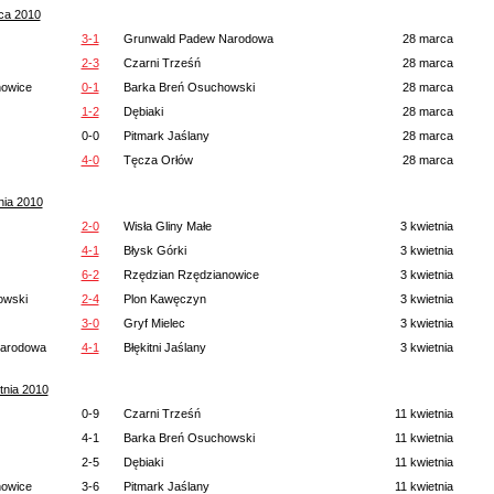
ca 2010
3-1
Grunwald Padew Narodowa
28 marca
2-3
Czarni Trześń
28 marca
nowice
0-1
Barka Breń Osuchowski
28 marca
1-2
Dębiaki
28 marca
0-0
Pitmark Jaślany
28 marca
4-0
Tęcza Orłów
28 marca
nia 2010
2-0
Wisła Gliny Małe
3 kwietnia
4-1
Błysk Górki
3 kwietnia
6-2
Rzędzian Rzędzianowice
3 kwietnia
owski
2-4
Plon Kawęczyn
3 kwietnia
3-0
Gryf Mielec
3 kwietnia
Narodowa
4-1
Błękitni Jaślany
3 kwietnia
tnia 2010
0-9
Czarni Trześń
11 kwietnia
4-1
Barka Breń Osuchowski
11 kwietnia
2-5
Dębiaki
11 kwietnia
nowice
3-6
Pitmark Jaślany
11 kwietnia