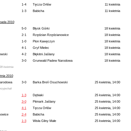
1-4
Tęcza Orłów
11 kwietnia
1-3
Babicha
11 kwietnia
opada 2010
5-0
Błysk Górki
18 kwietnia
2-1
Rzędzian Rzędzianowice
18 kwietnia
1-0
Plon Kawęczyn
18 kwietnia
4-1
Gryf Mielec
18 kwietnia
owski
4-2
Błękitni Jaślany
18 kwietnia
3-0
Grunwald Padew Narodowa
18 kwietnia
28 kwietnia
tnia 2010
Narodowa
3-0
Barka Breń Osuchowski
25 kwietnia, 14:00
rzyjechali
1-3
Dębiaki
25 kwietnia, 14:00
3-0
Pitmark Jaślany
25 kwietnia, 14:00
4-1
Tęcza Orłów
25 kwietnia, 14:00
nowice
2-4
Babicha
25 kwietnia, 14:00
1-3
Wisła Gliny Małe
25 kwietnia, 14:00