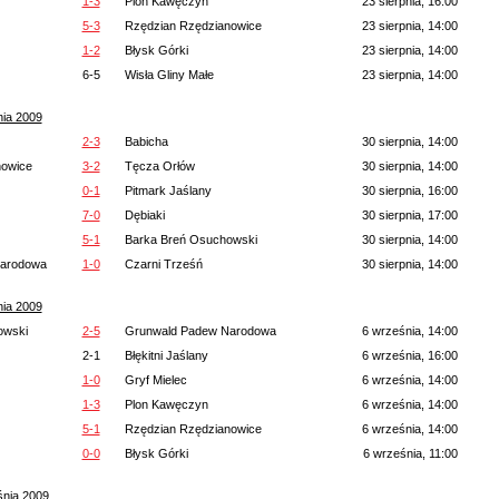
1-3
Plon Kawęczyn
23 sierpnia, 16:00
5-3
Rzędzian Rzędzianowice
23 sierpnia, 14:00
1-2
Błysk Górki
23 sierpnia, 14:00
6-5
Wisła Gliny Małe
23 sierpnia, 14:00
nia 2009
2-3
Babicha
30 sierpnia, 14:00
nowice
3-2
Tęcza Orłów
30 sierpnia, 14:00
0-1
Pitmark Jaślany
30 sierpnia, 16:00
7-0
Dębiaki
30 sierpnia, 17:00
5-1
Barka Breń Osuchowski
30 sierpnia, 14:00
Narodowa
1-0
Czarni Trześń
30 sierpnia, 14:00
nia 2009
owski
2-5
Grunwald Padew Narodowa
6 września, 14:00
2-1
Błękitni Jaślany
6 września, 16:00
1-0
Gryf Mielec
6 września, 14:00
1-3
Plon Kawęczyn
6 września, 14:00
5-1
Rzędzian Rzędzianowice
6 września, 14:00
0-0
Błysk Górki
6 września, 11:00
śnia 2009