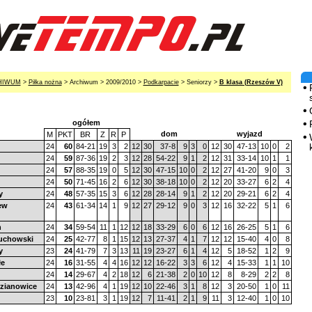
HIWUM
>
Piłka nożna
> Archiwum > 2009/2010 >
Podkarpacie
> Seniorzy >
B klasa (Rzeszów V)
ogółem
dom
wyjazd
M
PKT
BR
Z
R
P
24
60
84-21
19
3
2
12
30
37-8
9
3
0
12
30
47-13
10
0
2
24
59
87-36
19
2
3
12
28
54-22
9
1
2
12
31
33-14
10
1
1
24
57
88-35
19
0
5
12
30
47-15
10
0
2
12
27
41-20
9
0
3
24
50
71-45
16
2
6
12
30
38-18
10
0
2
12
20
33-27
6
2
4
y
24
48
57-35
15
3
6
12
28
28-14
9
1
2
12
20
29-21
6
2
4
ew
24
43
61-34
14
1
9
12
27
29-12
9
0
3
12
16
32-22
5
1
6
n
24
34
59-54
11
1
12
12
18
33-29
6
0
6
12
16
26-25
5
1
6
uchowski
24
25
42-77
8
1
15
12
13
27-37
4
1
7
12
12
15-40
4
0
8
y
23
24
41-79
7
3
13
11
19
23-27
6
1
4
12
5
18-52
1
2
9
łe
24
16
31-55
4
4
16
12
12
16-22
3
3
6
12
4
15-33
1
1
10
24
14
29-67
4
2
18
12
6
21-38
2
0
10
12
8
8-29
2
2
8
zianowice
24
13
42-96
4
1
19
12
10
22-46
3
1
8
12
3
20-50
1
0
11
23
10
23-81
3
1
19
12
7
11-41
2
1
9
11
3
12-40
1
0
10