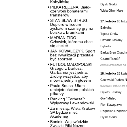
Kobylińską
Błysk Górki
PIŁKA RĘCZNA. Biało-
czerwoni bohaterami
Wisła Gliny Małe
transferów
STANISŁAW STRUG.
17. kolejka
18 list
Dopiero w liceum
Babicha
zyskałem szansę gry na
boisku z bramkami
Tęcza Orłów
MARIAN FIDO.
Pitmark Jaślany
Człowiek, któremu chce
się chcieć
Dębiaki
JAN KOWALCZYK. Sport
Barka Breń Osuch
bez rywalizacji przestaje
być sportem
Czarni Trześń
FUTBOL MAŁOPOLSKI.
kolejka przełożona na 
Grzegorz Bartosz:
Garbarnia jest jedna.
18. kolejka
25 kwie
Zrobię wszystko, aby
mówiła jednym głosem
Grunwald Padew 
Paulo Sousa: Ufam
walkower, goście nie p
umiejętnościom polskich
Błękitni Jaślany
piłkarzy
Ranking "Forbesa":
Gryf Mielec
Wpływowy Lewandowski
Plon Kawęczyn
Za miesiąc Wisła Kraków
Rzędzian Rzędzia
SA będzie mieć
Akademię
Błysk Górki
Boniek: Wojewódzkie
Związki Piłki Nożnej