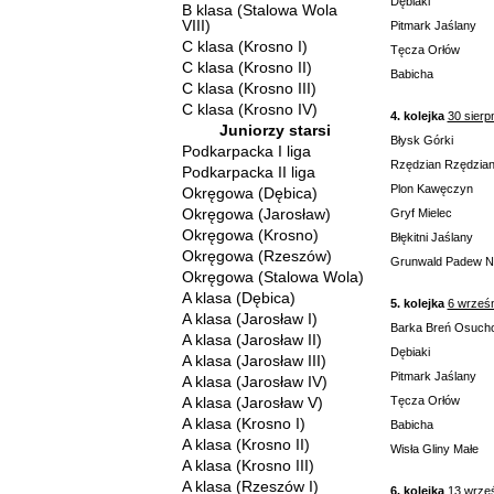
Dębiaki
B klasa (Stalowa Wola
VIII)
Pitmark Jaślany
C klasa (Krosno I)
Tęcza Orłów
C klasa (Krosno II)
Babicha
C klasa (Krosno III)
C klasa (Krosno IV)
4. kolejka
30 sierp
Juniorzy starsi
Błysk Górki
Podkarpacka I liga
Rzędzian Rzędzia
Podkarpacka II liga
Plon Kawęczyn
Okręgowa (Dębica)
Okręgowa (Jarosław)
Gryf Mielec
Okręgowa (Krosno)
Błękitni Jaślany
Okręgowa (Rzeszów)
Grunwald Padew 
Okręgowa (Stalowa Wola)
A klasa (Dębica)
5. kolejka
6 wrześ
A klasa (Jarosław I)
Barka Breń Osuch
A klasa (Jarosław II)
Dębiaki
A klasa (Jarosław III)
Pitmark Jaślany
A klasa (Jarosław IV)
A klasa (Jarosław V)
Tęcza Orłów
A klasa (Krosno I)
Babicha
A klasa (Krosno II)
Wisła Gliny Małe
A klasa (Krosno III)
A klasa (Rzeszów I)
6. kolejka
13 wrze