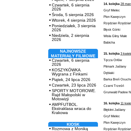
14. kolejka
28 mar
Czwartek, 6 sierpnia
2026
Gryf Mielec
Środa, 5 sierpnia 2026
Plon Kawęczyn
Wtorek, 4 sierpnia 2026
Rzędzian Rzędzia
Poniedziałek, 3 sierpnia
2026
Błysk Górki
Niedziela, 2 sierpnia
Wisła Gliny Małe
2026
Babicha
NAJNOWSZE
15. kolejka
3 kwiet
MATERIAŁY FILMOWE
Czwartek, 6 sierpnia
Tęcza Orłów
2026
Pitmark Jaślany
KOSZYKÓWKA.
Dębiaki
Wygrana z Finkami
Piątek, 24 lipca 2026
Barka Breń Osuch
Czwartek, 23 lipca 2026
Czarni Trześń
SPORTY MOTOROWE.
Grunwald Padew 
Rajd Małopolski w
Motowizji
16. kolejka
11 kwie
AMPFUTBOL.
Ekstraklasa wraca do
Błękitni Jaślany
Krakowa
Gryf Mielec
Plon Kawęczyn
KIOSK
Rozmowa z Moniką
Rzędzian Rzędzia