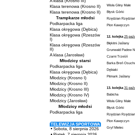
A klasa (Krosno III)
Wisła Gliny Małe
Klasa terenowa (Krosno II)
Klasa terenowa (Krosno II)
Błysk Górki
Trampkarze młodsi
Rzędzian Rzędzia
Podkarpacka liga
Plon Kawęczyn
Klasa okręgowa (Dębica)
Klasa okręgowa (Rzeszów
12. kolejka
25 paźd
I)
Błękitni Jaślany
Klasa okręgowa (Rzeszów
II)
Grunwald Padew 
A klasa (Jarosław)
Czarni Trześń
Młodzicy starsi
Barka Breń Osuch
Podkarpacka liga
Dębiaki
Klasa okręgowa (Dębica)
Pitmark Jaślany
Młodzicy (Krosno I)
Młodzicy (Krosno II)
13. kolejka
31 paźd
Młodzicy (Krosno III)
Młodzicy (Krosno IV)
Babicha
Młodzicy (Jarosław)
Wisła Gliny Małe
Młodzicy młodsi
Błysk Górki
Podkarpacka liga
Rzędzian Rzędzia
Plon Kawęczyn
TELEWIZJA SPORTOWA
Gryf Mielec
Sobota, 8 sierpnia 2026
Piątek, 7 sierpnia 2026