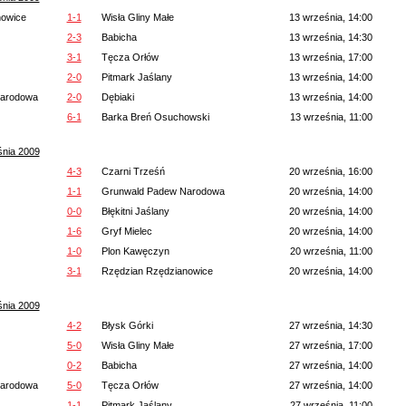
nowice
1-1
Wisła Gliny Małe
13 września, 14:00
2-3
Babicha
13 września, 14:30
3-1
Tęcza Orłów
13 września, 17:00
2-0
Pitmark Jaślany
13 września, 14:00
Narodowa
2-0
Dębiaki
13 września, 14:00
6-1
Barka Breń Osuchowski
13 września, 11:00
śnia 2009
4-3
Czarni Trześń
20 września, 16:00
1-1
Grunwald Padew Narodowa
20 września, 14:00
0-0
Błękitni Jaślany
20 września, 14:00
1-6
Gryf Mielec
20 września, 14:00
1-0
Plon Kawęczyn
20 września, 11:00
3-1
Rzędzian Rzędzianowice
20 września, 14:00
śnia 2009
4-2
Błysk Górki
27 września, 14:30
5-0
Wisła Gliny Małe
27 września, 17:00
0-2
Babicha
27 września, 14:00
Narodowa
5-0
Tęcza Orłów
27 września, 14:00
1-1
Pitmark Jaślany
27 września, 11:00