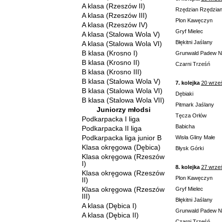
A klasa (Rzeszów II)
Rzędzian Rzędzia
A klasa (Rzeszów III)
Plon Kawęczyn
A klasa (Rzeszów IV)
Gryf Mielec
A klasa (Stalowa Wola V)
Błękitni Jaślany
A klasa (Stalowa Wola VI)
B klasa (Krosno I)
Grunwald Padew 
B klasa (Krosno II)
Czarni Trześń
B klasa (Krosno III)
B klasa (Stalowa Wola V)
7. kolejka
20 wrze
B klasa (Stalowa Wola VI)
Dębiaki
B klasa (Stalowa Wola VII)
Pitmark Jaślany
Juniorzy młodsi
Tęcza Orłów
Podkarpacka I liga
Babicha
Podkarpacka II liga
Podkarpacka liga junior B
Wisła Gliny Małe
Klasa okręgowa (Dębica)
Błysk Górki
Klasa okręgowa (Rzeszów
I)
8. kolejka
27 wrze
Klasa okręgowa (Rzeszów
Plon Kawęczyn
II)
Klasa okręgowa (Rzeszów
Gryf Mielec
III)
Błękitni Jaślany
A klasa (Dębica I)
Grunwald Padew 
A klasa (Dębica II)
Czarni Trześń