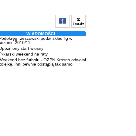
WIADOMOŚCI
Podokręg rzeszowski podał skład lig w
sezonie 2010/11
Opóźniony start wiosny
Piłkarski weekend na raty
Weekend bez futbolu - OZPN Krosno odwołał
kolejkę, inni pewnie postąpią tak samo