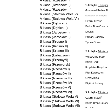
A klasa (Rzeszów I)
A klasa (Rzeszów II)
1. kolejka
9 sierpn
A klasa (Rzeszów III)
Grunwald Padew 
A klasa (Stalowa Wola V)
walkower, w drużynie 
A klasa (Stalowa Wola VI)
Czarni Trześń
B klasa (Dębica I)
Barka Breń Osuch
B klasa (Dębica II)
Dębiaki
B klasa (Jarosław I)
B klasa (Jarosław II)
Pitmark Jaślany
B klasa (Krosno I)
Tęcza Orłów
B klasa (Krosno II)
B klasa (Krosno III)
2. kolejka
16 sierp
B klasa (Lubaczów)
Wisła Gliny Małe
B klasa (Przemyśl)
Błysk Górki
B klasa (Przeworsk)
Rzędzian Rzędzia
B klasa (Rzeszów I)
Plon Kawęczyn
B klasa (Rzeszów II)
B klasa (Rzeszów III)
Gryf Mielec
B klasa (Rzeszów IV)
Błękitni Jaślany
B klasa (Rzeszów V)
B klasa (Rzeszów VI)
3. kolejka
23 sierp
B klasa (Stalowa Wola V)
Czarni Trześń
B klasa (Stalowa Wola VI)
Barka Breń Osuch
B klasa (Stalowa Wola VII)