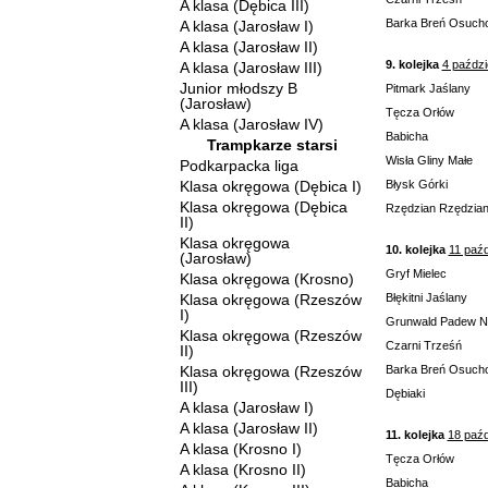
A klasa (Dębica III)
Barka Breń Osuch
A klasa (Jarosław I)
A klasa (Jarosław II)
9. kolejka
4 paździ
A klasa (Jarosław III)
Junior młodszy B
Pitmark Jaślany
(Jarosław)
Tęcza Orłów
A klasa (Jarosław IV)
Babicha
Trampkarze starsi
Wisła Gliny Małe
Podkarpacka liga
Klasa okręgowa (Dębica I)
Błysk Górki
Klasa okręgowa (Dębica
Rzędzian Rzędzia
II)
Klasa okręgowa
10. kolejka
11 paźd
(Jarosław)
Gryf Mielec
Klasa okręgowa (Krosno)
Klasa okręgowa (Rzeszów
Błękitni Jaślany
I)
Grunwald Padew 
Klasa okręgowa (Rzeszów
Czarni Trześń
II)
Klasa okręgowa (Rzeszów
Barka Breń Osuch
III)
Dębiaki
A klasa (Jarosław I)
A klasa (Jarosław II)
11. kolejka
18 paźd
A klasa (Krosno I)
Tęcza Orłów
A klasa (Krosno II)
Babicha