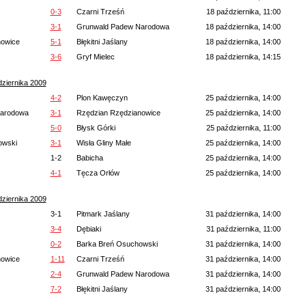
0-3
Czarni Trześń
18 października, 11:00
3-1
Grunwald Padew Narodowa
18 października, 14:00
nowice
5-1
Błękitni Jaślany
18 października, 14:00
3-6
Gryf Mielec
18 października, 14:15
ziernika 2009
4-2
Plon Kawęczyn
25 października, 14:00
Narodowa
3-1
Rzędzian Rzędzianowice
25 października, 14:00
5-0
Błysk Górki
25 października, 11:00
owski
3-1
Wisła Gliny Małe
25 października, 14:00
1-2
Babicha
25 października, 14:00
4-1
Tęcza Orłów
25 października, 14:00
ziernika 2009
3-1
Pitmark Jaślany
31 października, 14:00
3-4
Dębiaki
31 października, 11:00
0-2
Barka Breń Osuchowski
31 października, 14:00
nowice
1-11
Czarni Trześń
31 października, 14:00
2-4
Grunwald Padew Narodowa
31 października, 14:00
7-2
Błękitni Jaślany
31 października, 14:00