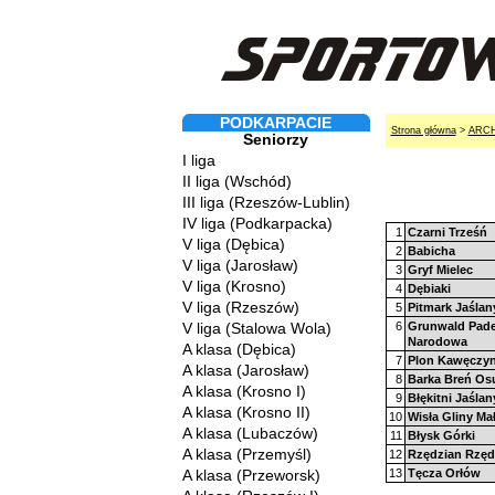
PODKARPACIE
Strona główna
>
ARC
Seniorzy
I liga
II liga (Wschód)
III liga (Rzeszów-Lublin)
IV liga (Podkarpacka)
1
Czarni Trześń
V liga (Dębica)
2
Babicha
V liga (Jarosław)
3
Gryf Mielec
V liga (Krosno)
4
Dębiaki
V liga (Rzeszów)
5
Pitmark Jaślan
V liga (Stalowa Wola)
6
Grunwald Pad
Narodowa
A klasa (Dębica)
7
Plon Kawęczy
A klasa (Jarosław)
8
Barka Breń Os
A klasa (Krosno I)
9
Błękitni Jaślan
A klasa (Krosno II)
10
Wisła Gliny Ma
A klasa (Lubaczów)
11
Błysk Górki
A klasa (Przemyśl)
12
Rzędzian Rzęd
A klasa (Przeworsk)
13
Tęcza Orłów