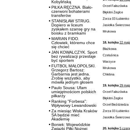
Kobylińską
Orzeł Faliszówka
PIŁKA RĘCZNA. Biało-
czerwoni bohaterami
Błękitni Żeglce
transferów
Zorza 03 Łubienko
STANISŁAW STRUG.
Dopiero w liceum
Jasiołka Świerzow
zyskałem szansę gry na
Mrukowa
boisku z bramkami
MARIAN FIDO.
Człowiek, któremu chce
18. kolejka
22 maj
się chcieć
Błażkowa
JAN KOWALCZYK. Sport
Czeluśnica
bez rywalizacji przestaje
być sportem
Warzyce
FUTBOL MAŁOPOLSKI.
Mrukowa
Grzegorz Bartosz:
Garbarnia jest jedna.
Chlebna
Zrobię wszystko, aby
mówiła jednym głosem
19. kolejka
29 maj
Paulo Sousa: Ufam
umiejętnościom polskich
Orzeł Faliszówka
piłkarzy
Błękitni Żeglce
Ranking "Forbesa":
Orzeł Bieździedza
Wpływowy Lewandowski
Za miesiąc Wisła Kraków
Zorza 03 Łubienko
SA będzie mieć
Jasiołka Świerzow
Akademię
Boniek: Wojewódzkie
Związki Piłki Nożnej
20. kolejka
5 czer