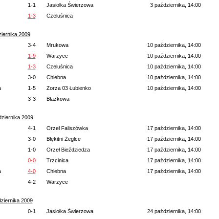
1-1
Jasiołka Świerzowa
3 października, 14:00
1-3
Czeluśnica
iernika 2009
3-4
Mrukowa
10 października, 14:00
1-9
Warzyce
10 października, 14:00
1-3
Czeluśnica
10 października, 14:00
3-0
Chlebna
10 października, 14:00
a
1-5
Zorza 03 Łubienko
10 października, 14:00
3-3
Błażkowa
ziernika 2009
4-1
Orzeł Faliszówka
17 października, 14:00
3-0
Błękitni Żeglce
17 października, 14:00
1-0
Orzeł Bieździedza
17 października, 14:00
0-0
Trzcinica
17 października, 14:00
a
4-0
Chlebna
17 października, 14:00
4-2
Warzyce
ziernika 2009
0-1
Jasiołka Świerzowa
24 października, 14:00