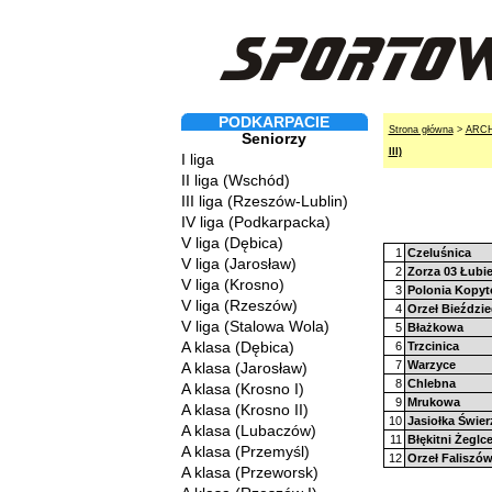
PODKARPACIE
Strona główna
>
ARC
Seniorzy
III)
I liga
II liga (Wschód)
III liga (Rzeszów-Lublin)
IV liga (Podkarpacka)
V liga (Dębica)
1
Czeluśnica
V liga (Jarosław)
2
Zorza 03 Łubi
V liga (Krosno)
3
Polonia Kopy
V liga (Rzeszów)
4
Orzeł Bieździ
V liga (Stalowa Wola)
5
Błażkowa
A klasa (Dębica)
6
Trzcinica
7
Warzyce
A klasa (Jarosław)
8
Chlebna
A klasa (Krosno I)
9
Mrukowa
A klasa (Krosno II)
10
Jasiołka Świe
A klasa (Lubaczów)
11
Błękitni Żeglc
A klasa (Przemyśl)
12
Orzeł Faliszó
A klasa (Przeworsk)