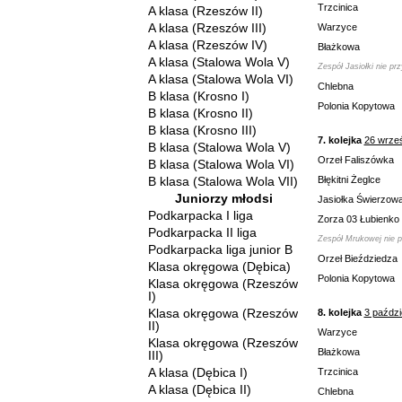
Trzcinica
A klasa (Rzeszów II)
A klasa (Rzeszów III)
Warzyce
A klasa (Rzeszów IV)
Błażkowa
A klasa (Stalowa Wola V)
Zespół Jasiołki nie pr
A klasa (Stalowa Wola VI)
Chlebna
B klasa (Krosno I)
Polonia Kopytowa
B klasa (Krosno II)
B klasa (Krosno III)
7. kolejka
26 wrze
B klasa (Stalowa Wola V)
Orzeł Faliszówka
B klasa (Stalowa Wola VI)
B klasa (Stalowa Wola VII)
Błękitni Żeglce
Juniorzy młodsi
Jasiołka Świerzow
Podkarpacka I liga
Zorza 03 Łubienko
Podkarpacka II liga
Zespół Mrukowej nie p
Podkarpacka liga junior B
Orzeł Bieździedza
Klasa okręgowa (Dębica)
Polonia Kopytowa
Klasa okręgowa (Rzeszów
I)
Klasa okręgowa (Rzeszów
8. kolejka
3 paździ
II)
Warzyce
Klasa okręgowa (Rzeszów
Błażkowa
III)
A klasa (Dębica I)
Trzcinica
A klasa (Dębica II)
Chlebna