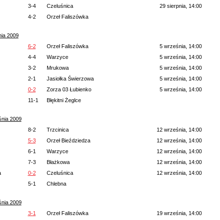
3-4
Czeluśnica
29 sierpnia, 14:00
4-2
Orzeł Faliszówka
nia 2009
6-2
Orzeł Faliszówka
5 września, 14:00
4-4
Warzyce
5 września, 14:00
3-2
Mrukowa
5 września, 14:00
2-1
Jasiołka Świerzowa
5 września, 14:00
0-2
Zorza 03 Łubienko
5 września, 14:00
11-1
Błękitni Żeglce
śnia 2009
8-2
Trzcinica
12 września, 14:00
5-3
Orzeł Bieździedza
12 września, 14:00
6-1
Warzyce
12 września, 14:00
7-3
Błażkowa
12 września, 14:00
a
0-2
Czeluśnica
12 września, 14:00
5-1
Chlebna
śnia 2009
3-1
Orzeł Faliszówka
19 września, 14:00