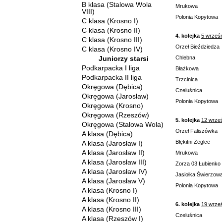
B klasa (Stalowa Wola
Mrukowa
VIII)
Polonia Kopytowa
C klasa (Krosno I)
C klasa (Krosno II)
4. kolejka
5 wrześ
C klasa (Krosno III)
Orzeł Bieździedza
C klasa (Krosno IV)
Juniorzy starsi
Chlebna
Podkarpacka I liga
Błażkowa
Podkarpacka II liga
Trzcinica
Okręgowa (Dębica)
Czeluśnica
Okręgowa (Jarosław)
Polonia Kopytowa
Okręgowa (Krosno)
Okręgowa (Rzeszów)
5. kolejka
12 wrze
Okręgowa (Stalowa Wola)
Orzeł Faliszówka
A klasa (Dębica)
Błękitni Żeglce
A klasa (Jarosław I)
A klasa (Jarosław II)
Mrukowa
A klasa (Jarosław III)
Zorza 03 Łubienko
A klasa (Jarosław IV)
Jasiołka Świerzow
A klasa (Jarosław V)
Polonia Kopytowa
A klasa (Krosno I)
A klasa (Krosno II)
6. kolejka
19 wrze
A klasa (Krosno III)
Czeluśnica
A klasa (Rzeszów I)