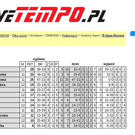
HIWUM
>
Piłka nożna
> Archiwum > 2009/2010 >
Podkarpacie
> Juniorzy starsi >
B klasa (Krosno
ogółem
dom
wyjazd
M
PKT
BR
Z
R
P
12
28
39-16
9
1
2
5
10
10-4
3
1
1
7
18
29-12
6
0
1
enko
11
25
46-11
8
1
2
3
9
15-6
3
0
0
8
16
31-5
5
1
2
towa
11
25
47-21
8
1
2
11
25
47-21
8
1
2
0
0
0-0
0
0
0
edza
12
19
25-19
6
1
5
6
12
16-11
4
0
2
6
7
9-8
2
1
3
11
19
23-27
6
1
4
5
15
12-5
5
0
0
6
4
11-22
1
1
4
12
17
23-34
5
2
5
7
16
15-6
5
1
1
5
1
8-28
0
1
4
11
14
30-26
4
2
5
4
6
9-7
2
0
2
7
8
21-19
2
2
3
12
14
22-36
4
2
6
6
10
14-17
3
1
2
6
4
8-19
1
1
4
11
11
23-29
3
2
6
5
8
13-6
2
2
1
6
3
10-23
1
0
5
rzowa
12
11
13-24
3
2
7
6
7
10-14
2
1
3
6
4
3-10
1
1
4
e
12
10
25-65
3
1
8
6
7
16-41
2
1
3
6
3
9-24
1
0
5
wka
11
6
26-34
2
0
9
5
6
18-9
2
0
3
6
0
8-25
0
0
6