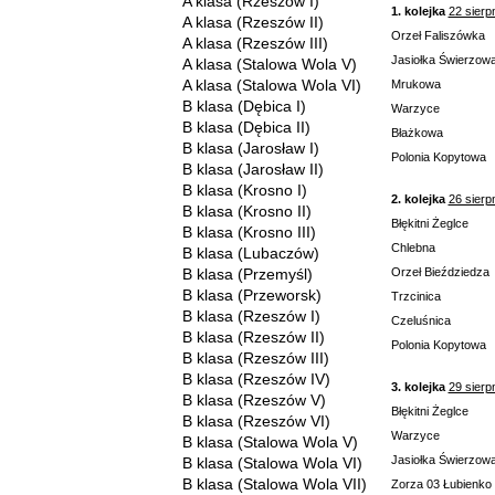
A klasa (Rzeszów I)
1. kolejka
22 sierp
A klasa (Rzeszów II)
Orzeł Faliszówka
A klasa (Rzeszów III)
Jasiołka Świerzow
A klasa (Stalowa Wola V)
A klasa (Stalowa Wola VI)
Mrukowa
B klasa (Dębica I)
Warzyce
B klasa (Dębica II)
Błażkowa
B klasa (Jarosław I)
Polonia Kopytowa
B klasa (Jarosław II)
B klasa (Krosno I)
2. kolejka
26 sierp
B klasa (Krosno II)
Błękitni Żeglce
B klasa (Krosno III)
Chlebna
B klasa (Lubaczów)
B klasa (Przemyśl)
Orzeł Bieździedza
B klasa (Przeworsk)
Trzcinica
B klasa (Rzeszów I)
Czeluśnica
B klasa (Rzeszów II)
Polonia Kopytowa
B klasa (Rzeszów III)
B klasa (Rzeszów IV)
3. kolejka
29 sierp
B klasa (Rzeszów V)
Błękitni Żeglce
B klasa (Rzeszów VI)
Warzyce
B klasa (Stalowa Wola V)
Jasiołka Świerzow
B klasa (Stalowa Wola VI)
B klasa (Stalowa Wola VII)
Zorza 03 Łubienko