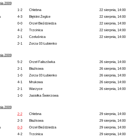
nia 2009
1-2
Chlebna
22 sierpnia, 14:00
a
4-3
Błękitni Żeglce
22 sierpnia, 14:00
0-0
Orzeł Bieździedza
22 sierpnia, 14:00
4-2
Trzcinica
22 sierpnia, 14:00
2-1
Czeluśnica
22 sierpnia, 14:00
2-1
Zorza 03 Łubienko
nia 2009
5-2
Orzeł Faliszówka
26 sierpnia, 14:00
2-1
Błażkowa
26 sierpnia, 14:00
1-0
Zorza 03 Łubienko
26 sierpnia, 14:00
4-1
Mrukowa
26 sierpnia, 14:00
2-1
Warzyce
26 sierpnia, 14:00
1-0
Jasiołka Świerzowa
nia 2009
2-2
Chlebna
29 sierpnia, 14:00
2-3
Błażkowa
29 sierpnia, 14:00
a
0-3
Orzeł Bieździedza
29 sierpnia, 14:00
4-2
Trzcinica
29 sierpnia, 14:00