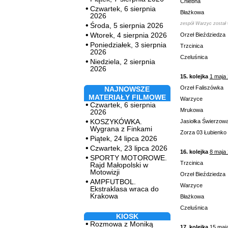
Chlebna
Czwartek, 6 sierpnia
Błażkowa
2026
zespół Warzyc został
Środa, 5 sierpnia 2026
Wtorek, 4 sierpnia 2026
Orzeł Bieździedza
Poniedziałek, 3 sierpnia
Trzcinica
2026
Czeluśnica
Niedziela, 2 sierpnia
2026
15. kolejka
1 maja
Orzeł Faliszówka
NAJNOWSZE
MATERIAŁY FILMOWE
Warzyce
Czwartek, 6 sierpnia
Mrukowa
2026
KOSZYKÓWKA.
Jasiołka Świerzow
Wygrana z Finkami
Zorza 03 Łubienko
Piątek, 24 lipca 2026
Czwartek, 23 lipca 2026
16. kolejka
8 maja
SPORTY MOTOROWE.
Trzcinica
Rajd Małopolski w
Motowizji
Orzeł Bieździedza
AMPFUTBOL.
Warzyce
Ekstraklasa wraca do
Krakowa
Błażkowa
Czeluśnica
KIOSK
Rozmowa z Moniką
17. kolejka
15 maj