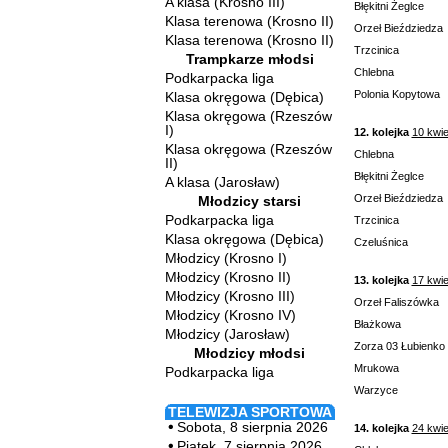
A klasa (Krosno III)
Błękitni Żeglce
Klasa terenowa (Krosno II)
Orzeł Bieździedza
Klasa terenowa (Krosno II)
Trzcinica
Trampkarze młodsi
Chlebna
Podkarpacka liga
Polonia Kopytowa
Klasa okręgowa (Dębica)
Klasa okręgowa (Rzeszów
I)
12. kolejka
10 kwie
Klasa okręgowa (Rzeszów
Chlebna
II)
Błękitni Żeglce
A klasa (Jarosław)
Orzeł Bieździedza
Młodzicy starsi
Podkarpacka liga
Trzcinica
Klasa okręgowa (Dębica)
Czeluśnica
Młodzicy (Krosno I)
Młodzicy (Krosno II)
13. kolejka
17 kwie
Młodzicy (Krosno III)
Orzeł Faliszówka
Młodzicy (Krosno IV)
Błażkowa
Młodzicy (Jarosław)
Zorza 03 Łubienko
Młodzicy młodsi
Mrukowa
Podkarpacka liga
Warzyce
TELEWIZJA SPORTOWA
Sobota, 8 sierpnia 2026
14. kolejka
24 kwie
Piątek, 7 sierpnia 2026