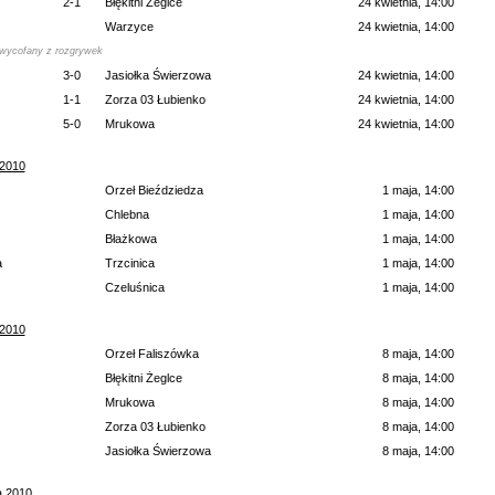
2-1
Błękitni Żeglce
24 kwietnia, 14:00
Warzyce
24 kwietnia, 14:00
 wycofany z rozgrywek
3-0
Jasiołka Świerzowa
24 kwietnia, 14:00
1-1
Zorza 03 Łubienko
24 kwietnia, 14:00
5-0
Mrukowa
24 kwietnia, 14:00
 2010
Orzeł Bieździedza
1 maja, 14:00
Chlebna
1 maja, 14:00
Błażkowa
1 maja, 14:00
a
Trzcinica
1 maja, 14:00
Czeluśnica
1 maja, 14:00
 2010
Orzeł Faliszówka
8 maja, 14:00
Błękitni Żeglce
8 maja, 14:00
Mrukowa
8 maja, 14:00
Zorza 03 Łubienko
8 maja, 14:00
Jasiołka Świerzowa
8 maja, 14:00
a 2010