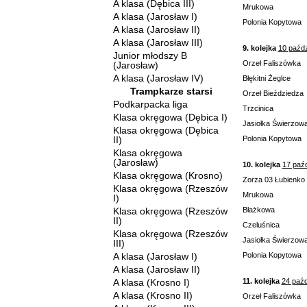
A klasa (Dębica III)
Mrukowa
A klasa (Jarosław I)
Polonia Kopytowa
A klasa (Jarosław II)
A klasa (Jarosław III)
9. kolejka
10 paźdz
Junior młodszy B
Orzeł Faliszówka
(Jarosław)
A klasa (Jarosław IV)
Błękitni Żeglce
Trampkarze starsi
Orzeł Bieździedza
Podkarpacka liga
Trzcinica
Klasa okręgowa (Dębica I)
Jasiołka Świerzow
Klasa okręgowa (Dębica
II)
Polonia Kopytowa
Klasa okręgowa
(Jarosław)
10. kolejka
17 paźd
Klasa okręgowa (Krosno)
Zorza 03 Łubienko
Klasa okręgowa (Rzeszów
Mrukowa
I)
Klasa okręgowa (Rzeszów
Błażkowa
II)
Czeluśnica
Klasa okręgowa (Rzeszów
Jasiołka Świerzow
III)
A klasa (Jarosław I)
Polonia Kopytowa
A klasa (Jarosław II)
A klasa (Krosno I)
11. kolejka
24 paźd
A klasa (Krosno II)
Orzeł Faliszówka