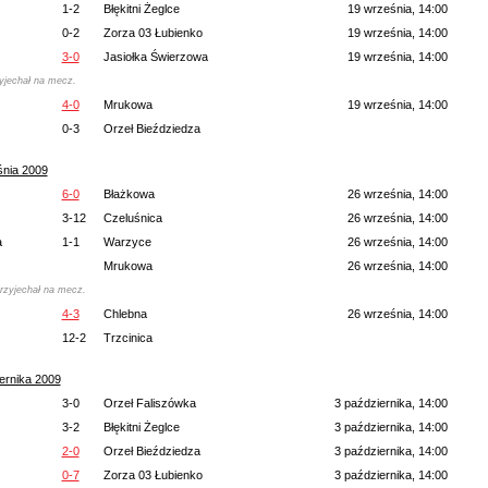
1-2
Błękitni Żeglce
19 września, 14:00
0-2
Zorza 03 Łubienko
19 września, 14:00
3-0
Jasiołka Świerzowa
19 września, 14:00
zyjechał na mecz.
4-0
Mrukowa
19 września, 14:00
0-3
Orzeł Bieździedza
śnia 2009
6-0
Błażkowa
26 września, 14:00
3-12
Czeluśnica
26 września, 14:00
a
1-1
Warzyce
26 września, 14:00
Mrukowa
26 września, 14:00
rzyjechał na mecz.
4-3
Chlebna
26 września, 14:00
12-2
Trzcinica
ernika 2009
3-0
Orzeł Faliszówka
3 października, 14:00
3-2
Błękitni Żeglce
3 października, 14:00
2-0
Orzeł Bieździedza
3 października, 14:00
0-7
Zorza 03 Łubienko
3 października, 14:00