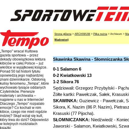
Strona główna
>
ARCHIWUM
>
Piłka nożna
> Archiwum >
Ma
Wadowice)
„Tempo” wraca! Kultowa
gazeta sportowa – przez
Skawinka Skawina - Słomniczanka Słom
dekady obowiązkowa lektura
kibiców w całej Polsce – już
wkrótce w wyjątkowej książce.
0-1 Salamon 6
Ponad 50 lat historii tytułu
0-2 Kwiatkowski 13
opowiedzą jego najbardziej
znani dziennikarze. Odsłonią
1-2 Sikora 76
kulisy fenomenu „Tempa”, które
Sędziowali: Grzegorz Przybylski - Pącha
wychowało tysiące oddanych
Czytelników. Pierwsze
Żółte kartki: Pawełczak, Sałek, Krasus
materiały i archiwalia –
najpierw u nas w Internecie!
SKAWINKA:
Guziewicz - Pawełczak, Sał
Dlaczego „Tempo” rozpalało
Sikora, K. Nazim (86 P. Nazim), Pietras
emocje? Co kochali w nim
kibice, czego nie mieli nigdzie
Krasuski (77 Pijocha).
indziej? Skąd wziął się kult,
SŁOMNICZANKA:
Niedźwiedź - Koniec
który trwa do dziś? Odpowiedzi
w kolejnych rozdziałach
Jaworski - Salamon, Kwiatkowski, Szwag
książki: