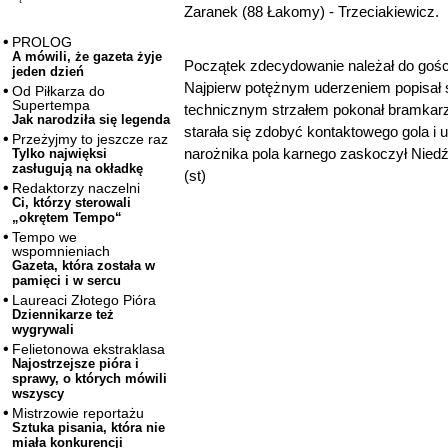
Zaranek (88 Łakomy) - Trzeciakiewicz.
PROLOG
A mówili, że gazeta żyje
Początek zdecydowanie należał do gości
jeden dzień
Najpierw potężnym uderzeniem popisał s
Od Piłkarza do
Supertempa
technicznym strzałem pokonał bramkar
Jak narodziła się legenda
starała się zdobyć kontaktowego gola i u
Przeżyjmy to jeszcze raz
narożnika pola karnego zaskoczył Niedź
Tylko najwięksi
zasługują na okładkę
(st)
Redaktorzy naczelni
Ci, którzy sterowali
„okrętem Tempo“
Tempo we
wspomnieniach
Gazeta, która została w
pamięci i w sercu
Laureaci Złotego Pióra
Dziennikarze też
wygrywali
Felietonowa ekstraklasa
Najostrzejsze pióra i
sprawy, o których mówili
wszyscy
Mistrzowie reportażu
Sztuka pisania, która nie
miała konkurencji