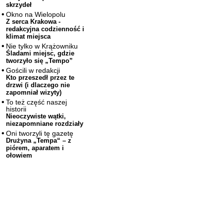
skrzydeł
Okno na Wielopolu
Z serca Krakowa -
redakcyjna codzienność i
klimat miejsca
Nie tylko w Krążowniku
Śladami miejsc, gdzie
tworzyło się „Tempo”
Gościli w redakcji
Kto przeszedł przez te
drzwi (i dlaczego nie
zapomniał wizyty)
To też część naszej
historii
Nieoczywiste wątki,
niezapomniane rozdziały
Oni tworzyli tę gazetę
Drużyna „Tempa“ – z
piórem, aparatem i
ołowiem