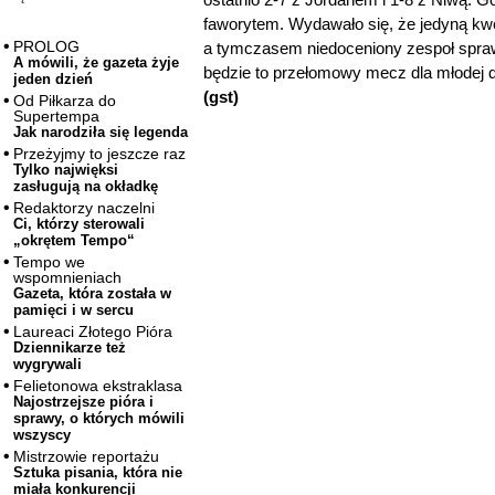
faworytem. Wydawało się, że jedyną kwe
PROLOG
a tymczasem niedoceniony zespoł spra
A mówili, że gazeta żyje
będzie to przełomowy mecz dla młodej 
jeden dzień
(gst)
Od Piłkarza do
Supertempa
Jak narodziła się legenda
Przeżyjmy to jeszcze raz
Tylko najwięksi
zasługują na okładkę
Redaktorzy naczelni
Ci, którzy sterowali
„okrętem Tempo“
Tempo we
wspomnieniach
Gazeta, która została w
pamięci i w sercu
Laureaci Złotego Pióra
Dziennikarze też
wygrywali
Felietonowa ekstraklasa
Najostrzejsze pióra i
sprawy, o których mówili
wszyscy
Mistrzowie reportażu
Sztuka pisania, która nie
miała konkurencji