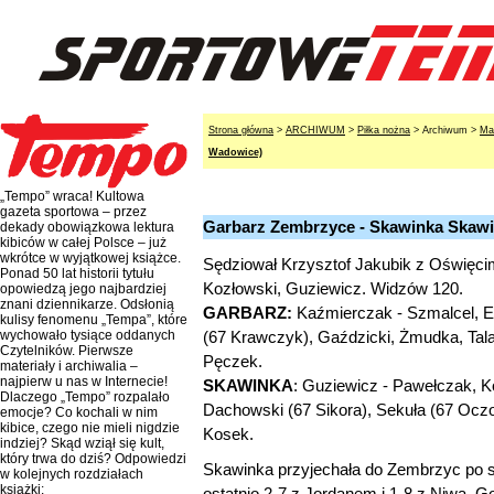
Strona główna
>
ARCHIWUM
>
Piłka nożna
> Archiwum >
Ma
Wadowice)
„Tempo” wraca! Kultowa
gazeta sportowa – przez
Garbarz Zembrzyce - Skawinka Skawi
dekady obowiązkowa lektura
kibiców w całej Polsce – już
wkrótce w wyjątkowej książce.
Sędziował Krzysztof Jakubik z Oświęcimia
Ponad 50 lat historii tytułu
Kozłowski, Guziewicz. Widzów 120.
opowiedzą jego najbardziej
znani dziennikarze. Odsłonią
GARBARZ:
Kaźmierczak - Szmalcel, El
kulisy fenomenu „Tempa”, które
(67 Krawczyk), Gaździcki, Żmudka, Tala
wychowało tysiące oddanych
Czytelników. Pierwsze
Pęczek.
materiały i archiwalia –
najpierw u nas w Internecie!
SKAWINKA
: Guziewicz - Pawełczak, K
Dlaczego „Tempo” rozpalało
Dachowski (67 Sikora), Sekuła (67 Oczo
emocje? Co kochali w nim
kibice, czego nie mieli nigdzie
Kosek.
indziej? Skąd wziął się kult,
który trwa do dziś? Odpowiedzi
Skawinka przyjechała do Zembrzyc po s
w kolejnych rozdziałach
książki:
ostatnio 2-7 z Jordanem i 1-8 z Niwą.