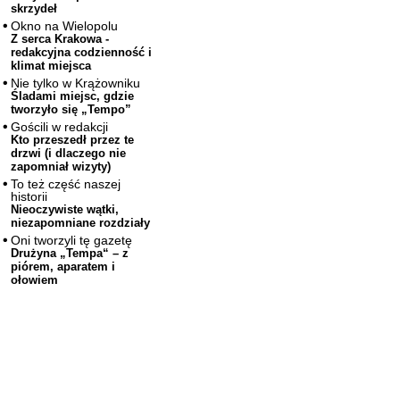
skrzydeł
Okno na Wielopolu
Z serca Krakowa -
redakcyjna codzienność i
klimat miejsca
Nie tylko w Krążowniku
Śladami miejsc, gdzie
tworzyło się „Tempo”
Gościli w redakcji
Kto przeszedł przez te
drzwi (i dlaczego nie
zapomniał wizyty)
To też część naszej
historii
Nieoczywiste wątki,
niezapomniane rozdziały
Oni tworzyli tę gazetę
Drużyna „Tempa“ – z
piórem, aparatem i
ołowiem