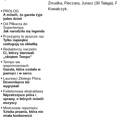
Żmudka, Pieczara, Jurasz (30 Talaga), P
Kowalczyk.
PROLOG
A mówili, że gazeta żyje
jeden dzień
Od Piłkarza do
Supertempa
Jak narodziła się legenda
Przeżyjmy to jeszcze raz
Tylko najwięksi
zasługują na okładkę
Redaktorzy naczelni
Ci, którzy sterowali
„okrętem Tempo“
Tempo we
wspomnieniach
Gazeta, która została w
pamięci i w sercu
Laureaci Złotego Pióra
Dziennikarze też
wygrywali
Felietonowa ekstraklasa
Najostrzejsze pióra i
sprawy, o których mówili
wszyscy
Mistrzowie reportażu
Sztuka pisania, która nie
miała konkurencji