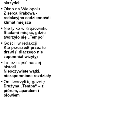
skrzydeł
Okno na Wielopolu
Z serca Krakowa -
redakcyjna codzienność i
klimat miejsca
Nie tylko w Krążowniku
Śladami miejsc, gdzie
tworzyło się „Tempo”
Gościli w redakcji
Kto przeszedł przez te
drzwi (i dlaczego nie
zapomniał wizyty)
To też część naszej
historii
Nieoczywiste wątki,
niezapomniane rozdziały
Oni tworzyli tę gazetę
Drużyna „Tempa“ – z
piórem, aparatem i
ołowiem