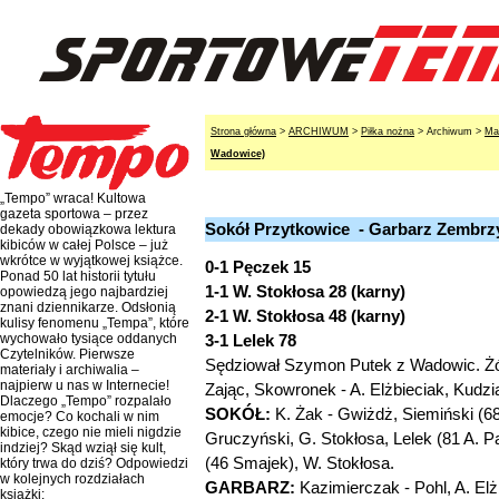
Strona główna
>
ARCHIWUM
>
Piłka nożna
> Archiwum >
Ma
Wadowice)
„Tempo” wraca! Kultowa
gazeta sportowa – przez
Sokół Przytkowice - Garbarz Zembrzy
dekady obowiązkowa lektura
kibiców w całej Polsce – już
wkrótce w wyjątkowej książce.
0-1 Pęczek 15
Ponad 50 lat historii tytułu
1-1 W. Stokłosa 28 (karny)
opowiedzą jego najbardziej
znani dziennikarze. Odsłonią
2-1 W. Stokłosa 48 (karny)
kulisy fenomenu „Tempa”, które
3-1 Lelek 78
wychowało tysiące oddanych
Czytelników. Pierwsze
Sędziował Szymon Putek z Wadowic. Żółt
materiały i archiwalia –
najpierw u nas w Internecie!
Zając, Skowronek - A. Elżbieciak, Kudz
Dlaczego „Tempo” rozpalało
SOKÓŁ:
K. Żak - Gwiżdż, Siemiński (6
emocje? Co kochali w nim
kibice, czego nie mieli nigdzie
Gruczyński, G. Stokłosa, Lelek (81 A. P
indziej? Skąd wziął się kult,
(46 Smajek), W. Stokłosa.
który trwa do dziś? Odpowiedzi
w kolejnych rozdziałach
GARBARZ:
Kazimierczak - Pohl, A. Elż
książki: