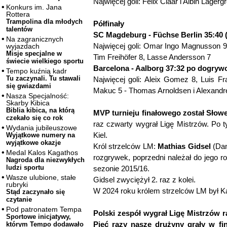
Najwięcej goli: Felix Claar i Albin Lager
Konkurs im. Jana
Rottera
Trampolina dla młodych
Półfinały
talentów
SC Magdeburg - Füchse Berlin 35:40 (
Na zagranicznych
Najwięcej goli: Omar Ingo Magnusson 9,
wyjazdach
Misje specjalne w
Tim Freihöfer 8, Lasse Andersson 7
świecie wielkiego sportu
Barcelona - Aalborg 37:32 po dogrywce
Tempo kuźnią kadr
Tu zaczynali. Tu stawali
Najwięcej goli: Aleix Gomez 8, Luis 
się gwiazdami
Makuc 5 - Thomas Arnoldsen i Alexandr
Nasza Specjalność:
Skarby Kibica
Biblia kibica, na którą
MVP turnieju finałowego został Sło
czekało się co rok
raz czwarty wygrał Ligę Mistrzów. Po
Wydania jubileuszowe
Kiel.
Wyjątkowe numery na
wyjątkowe okazje
Król strzelców LM:
Mathias Gidsel
(Dan
Medal Kalos Kagathos
rozgrywek, poprzedni należał do jego 
Nagroda dla niezwykłych
ludzi sportu
sezonie 2015/16.
Wasze ulubione, stałe
Gidsel zwyciężył 2. raz z kolei.
rubryki
W 2024 roku królem strzelców LM był K
Stąd zaczynało się
czytanie
Pod patronatem Tempa
Polski zespół wygrał Ligę Mistrzów r
Sportowe inicjatywy,
Pięć razy nasze drużyny grały w fin
którym Tempo dodawało