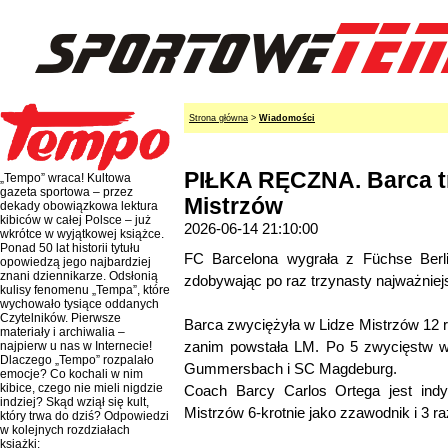
Strona główna
>
Wiadomości
PIŁKA RĘCZNA. Barca tr
„Tempo” wraca! Kultowa
gazeta sportowa – przez
Mistrzów
dekady obowiązkowa lektura
kibiców w całej Polsce – już
2026-06-14 21:10:00
wkrótce w wyjątkowej książce.
Ponad 50 lat historii tytułu
FC Barcelona wygrała z Füchse Berli
opowiedzą jego najbardziej
znani dziennikarze. Odsłonią
zdobywając po raz trzynasty najważniej
kulisy fenomenu „Tempa”, które
wychowało tysiące oddanych
Czytelników. Pierwsze
Barca zwyciężyła w Lidze Mistrzów 12 
materiały i archiwalia –
zanim powstała LM. Po 5 zwycięstw w
najpierw u nas w Internecie!
Dlaczego „Tempo” rozpalało
Gummersbach i SC Magdeburg.
emocje? Co kochali w nim
kibice, czego nie mieli nigdzie
Coach Barcy Carlos Ortega jest indy
indziej? Skąd wziął się kult,
Mistrzów 6-krotnie jako zzawodnik i 3 raz
który trwa do dziś? Odpowiedzi
w kolejnych rozdziałach
książki: