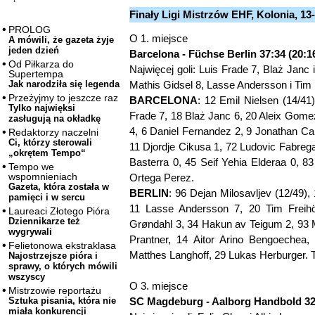
Finały Ligi Mistrzów EHF, Kolonia, 13
PROLOG
O 1. miejsce
A mówili, że gazeta żyje
jeden dzień
Barcelona - Füchse Berlin 37:34 (20:1
Od Piłkarza do
Najwięcej goli: Luis Frade 7, Blaż Jan
Supertempa
Mathis Gidsel 8, Lasse Andersson i Tim Fr
Jak narodziła się legenda
Przeżyjmy to jeszcze raz
BARCELONA
: 12 Emil Nielsen (14/41)
Tylko najwięksi
Frade 7, 18 Blaż Janc 6, 20 Aleix Go
zasługują na okładkę
4, 6 Daniel Fernandez 2, 9 Jonathan Ca
Redaktorzy naczelni
Ci, którzy sterowali
11 Djordje Cikusa 1, 72 Ludovic Fabrega
„okrętem Tempo“
Basterra 0, 45 Seif Yehia Elderaa 0, 83
Tempo we
wspomnieniach
Ortega Perez.
Gazeta, która została w
BERLIN
: 96 Dejan Milosavljev (12/49),
pamięci i w sercu
11 Lasse Andersson 7, 20 Tim Freihöf
Laureaci Złotego Pióra
Dziennikarze też
Grøndahl 3, 34 Hakun av Teigum 2, 93 M
wygrywali
Prantner, 14 Aitor Arino Bengoechea,
Felietonowa ekstraklasa
Matthes Langhoff, 29 Lukas Herburger. T
Najostrzejsze pióra i
sprawy, o których mówili
wszyscy
O 3. miejsce
Mistrzowie reportażu
SC Magdeburg - Aalborg Handbold 32:
Sztuka pisania, która nie
miała konkurencji