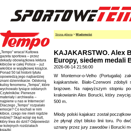
Strona główna
>
Wiadomości
KAJAKARSTWO. Alex Bo
„Tempo” wraca! Kultowa
gazeta sportowa – przez
Europy, siedem medali 
dekady obowiązkowa lektura
kibiców w całej Polsce – już
2026-06-14 21:56:00
wkrótce w wyjątkowej książce.
Ponad 50 lat historii tytułu
W Montemor-o-Velho (Portugalia) za
opowiedzą jego najbardziej
znani dziennikarze. Odsłonią
kajakarstwie. Biało-Czerwoni zdobyli
kulisy fenomenu „Tempa”, które
brązowe. Na najwyższym stopniu podi
wychowało tysiące oddanych
Czytelników. Pierwsze
krakowianin Alex Borucki, który zwycięż
materiały i archiwalia –
500 m.
najpierw u nas w Internecie!
Dlaczego „Tempo” rozpalało
emocje? Co kochali w nim
kibice, czego nie mieli nigdzie
Młody polski kajakarz został początkow
indziej? Skąd wziął się kult,
że płynął zbyt blisko linii toru. Po d
który trwa do dziś? Odpowiedzi
w kolejnych rozdziałach
uznany przez jury zawodów i Borucki 
książki: