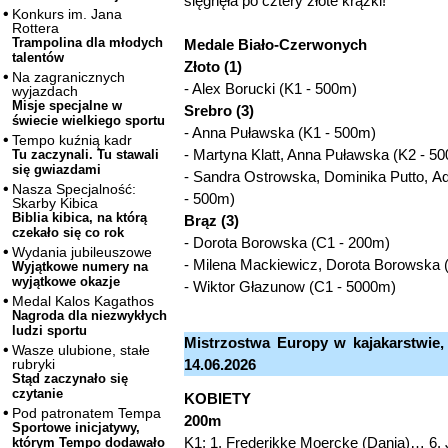
sięgnęła po cztery złote krążki!
Konkurs im. Jana
Rottera
Trampolina dla młodych
Medale Biało-Czerwonych
talentów
Złoto (1)
Na zagranicznych
- Alex Borucki (K1 - 500m)
wyjazdach
Misje specjalne w
Srebro (3)
świecie wielkiego sportu
- Anna Puławska (K1 - 500m)
Tempo kuźnią kadr
- Martyna Klatt, Anna Puławska (K2 - 5
Tu zaczynali. Tu stawali
się gwiazdami
- Sandra Ostrowska, Dominika Putto, Ad
Nasza Specjalność:
- 500m)
Skarby Kibica
Biblia kibica, na którą
Brąz (3)
czekało się co rok
- Dorota Borowska (C1 - 200m)
Wydania jubileuszowe
- Milena Mackiewicz, Dorota Borowska 
Wyjątkowe numery na
wyjątkowe okazje
- Wiktor Głazunow (C1 - 5000m)
Medal Kalos Kagathos
Nagroda dla niezwykłych
ludzi sportu
Mistrzostwa Europy w kajakarstwie, 
Wasze ulubione, stałe
14.06.2026
rubryki
Stąd zaczynało się
czytanie
KOBIETY
Pod patronatem Tempa
200m
Sportowe inicjatywy,
K1: 1. Frederikke Moercke (Dania)… 6.
którym Tempo dodawało