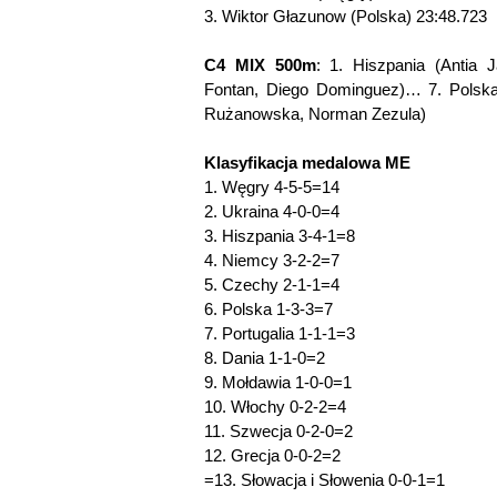
3. Wiktor Głazunow (Polska) 23:48.723
C4 MIX 500m
: 1. Hiszpania (Antia 
Fontan, Diego Dominguez)… 7. Polska 
Rużanowska, Norman Zezula)
Klasyfikacja medalowa ME
1. Węgry 4-5-5=14
2. Ukraina 4-0-0=4
3. Hiszpania 3-4-1=8
4. Niemcy 3-2-2=7
5. Czechy 2-1-1=4
6. Polska 1-3-3=7
7. Portugalia 1-1-1=3
8. Dania 1-1-0=2
9. Mołdawia 1-0-0=1
10. Włochy 0-2-2=4
11. Szwecja 0-2-0=2
12. Grecja 0-0-2=2
=13. Słowacja i Słowenia 0-0-1=1