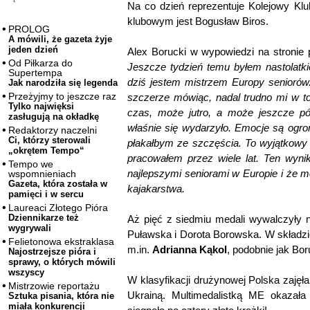
Na co dzień reprezentuje Kolejowy Kl
klubowym jest Bogusław Biros.
PROLOG
A mówili, że gazeta żyje
jeden dzień
Alex Borucki w wypowiedzi na stronie 
Od Piłkarza do
Jeszcze tydzień temu byłem nastolatk
Supertempa
dziś jestem mistrzem Europy seniorów
Jak narodziła się legenda
Przeżyjmy to jeszcze raz
szczerze mówiąc, nadal trudno mi w to
Tylko najwięksi
czas, może jutro, a może jeszcze póź
zasługują na okładkę
właśnie się wydarzyło. Emocje są ogrom
Redaktorzy naczelni
Ci, którzy sterowali
płakałbym ze szczęścia. To wyjątkowy 
„okrętem Tempo“
pracowałem przez wiele lat. Ten wynik
Tempo we
najlepszymi seniorami w Europie i że m
wspomnieniach
Gazeta, która została w
kajakarstwa.
pamięci i w sercu
Laureaci Złotego Pióra
Dziennikarze też
Aż pięć z siedmiu medali wywalczyły 
wygrywali
Puławska i Dorota Borowska. W składzie
Felietonowa ekstraklasa
m.in.
Adrianna Kąkol
, podobnie jak B
Najostrzejsze pióra i
sprawy, o których mówili
wszyscy
W klasyfikacji drużynowej Polska zajęł
Mistrzowie reportażu
Ukrainą. Multimedalistką ME okazała
Sztuka pisania, która nie
miała konkurencji