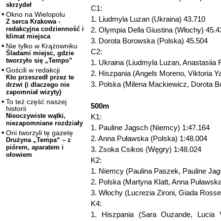
skrzydeł
C1:
Okno na Wielopolu
1. Liudmyla Luzan (Ukraina) 43.710
Z serca Krakowa -
redakcyjna codzienność i
2. Olympia Della Giustina (Włochy) 45.4
klimat miejsca
3. Dorota Borowska (Polska) 45.504
Nie tylko w Krążowniku
C2:
Śladami miejsc, gdzie
tworzyło się „Tempo”
1. Ukraina (Liudmyla Luzan, Anastasiia
Gościli w redakcji
2. Hiszpania (Angels Moreno, Viktoria 
Kto przeszedł przez te
3. Polska (Milena Mackiewicz, Dorota 
drzwi (i dlaczego nie
zapomniał wizyty)
To też część naszej
500m
historii
Nieoczywiste wątki,
K1:
niezapomniane rozdziały
1. Pauline Jagsch (Niemcy) 1:47.164
Oni tworzyli tę gazetę
2. Anna Puławska (Polska) 1:48.004
Drużyna „Tempa“ – z
piórem, aparatem i
3. Zsoka Csikos (Węgry) 1:48.024
ołowiem
K2:
1. Niemcy (Paulina Paszek, Pauline Jag
2. Polska (Martyna Klatt, Anna Puławska
3. Włochy (Lucrezia Zironi, Giada Rosset
K4:
1. Hiszpania (Sara Ouzande, Lucia V