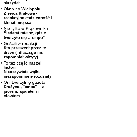
skrzydeł
Okno na Wielopolu
Z serca Krakowa -
redakcyjna codzienność i
klimat miejsca
Nie tylko w Krążowniku
Śladami miejsc, gdzie
tworzyło się „Tempo”
Gościli w redakcji
Kto przeszedł przez te
drzwi (i dlaczego nie
zapomniał wizyty)
To też część naszej
historii
Nieoczywiste wątki,
niezapomniane rozdziały
Oni tworzyli tę gazetę
Drużyna „Tempa“ – z
piórem, aparatem i
ołowiem