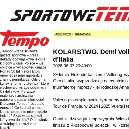
Strona główna
>
Wiadomości
KOLARSTWO. Demi Volle
„Tempo” wraca! Kultowa
gazeta sportowa – przez
d'Italia
dekady obowiązkowa lektura
kibiców w całej Polsce – już
2026-06-07 20:40:00
wkrótce w wyjątkowej książce.
Ponad 50 lat historii tytułu
29-letnia Holenderka Demi Vollering w
opowiedzą jego najbardziej
znani dziennikarze. Odsłonią
Giro d'Italia, wyprzedzając na ostatnim 
kulisy fenomenu „Tempa”, które
triumfatorkę imprezy - jej rodaczkę Ann
wychowało tysiące oddanych
Czytelników. Pierwsze
materiały i archiwalia –
Vollering skompletowała tym samym ko
najpierw u nas w Internecie!
Dlaczego „Tempo” rozpalało
Tour de Francja, w 2024 i 2025 Vueltę i t
emocje? Co kochali w nim
kibice, czego nie mieli nigdzie
indziej? Skąd wziął się kult,
Ostatni, dziewiąty etap wygrała Włosz
który trwa do dziś? Odpowiedzi
w kolejnych rozdziałach
finiszu z 4-osobowej ucieczki, w której
książki: