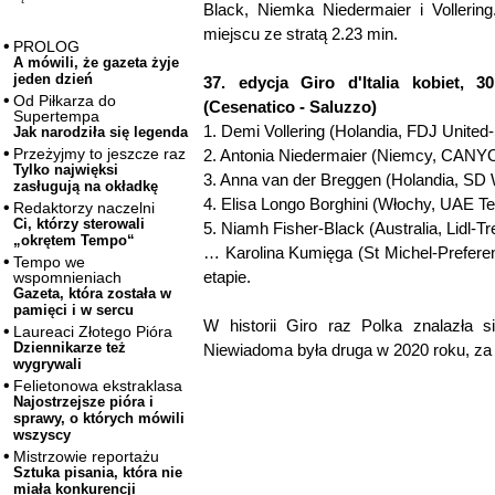
Black, Niemka Niedermaier i Vollerin
miejscu ze stratą 2.23 min.
PROLOG
A mówili, że gazeta żyje
jeden dzień
37. edycja Giro d'Italia kobiet, 3
Od Piłkarza do
(Cesenatico - Saluzzo)
Supertempa
1. Demi Vollering (Holandia, FDJ Unite
Jak narodziła się legenda
Przeżyjmy to jeszcze raz
2. Antonia Niedermaier (Niemcy, CAN
Tylko najwięksi
3. Anna van der Breggen (Holandia, SD
zasługują na okładkę
4. Elisa Longo Borghini (Włochy, UAE 
Redaktorzy naczelni
Ci, którzy sterowali
5. Niamh Fisher-Black (Australia, Lidl-T
„okrętem Tempo“
… Karolina Kumięga (St Michel-Prefere
Tempo we
etapie.
wspomnieniach
Gazeta, która została w
pamięci i w sercu
W historii Giro raz Polka znalazła
Laureaci Złotego Pióra
Dziennikarze też
Niewiadoma była druga w 2020 roku, za 
wygrywali
Felietonowa ekstraklasa
Najostrzejsze pióra i
sprawy, o których mówili
wszyscy
Mistrzowie reportażu
Sztuka pisania, która nie
miała konkurencji