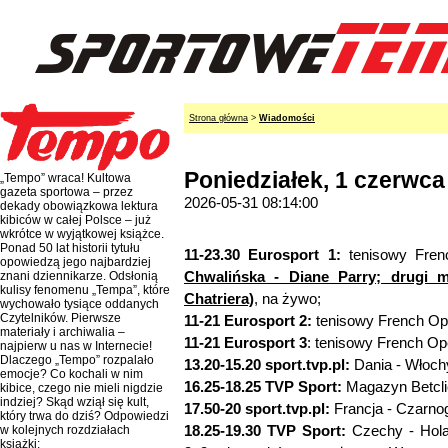
Strona główna
>
Wiadomości
Poniedziałek, 1 czerwca
„Tempo” wraca! Kultowa
gazeta sportowa – przez
2026-05-31 08:14:00
dekady obowiązkowa lektura
kibiców w całej Polsce – już
wkrótce w wyjątkowej książce.
Ponad 50 lat historii tytułu
11-23.30 Eurosport 1:
tenisowy Fre
opowiedzą jego najbardziej
Chwalińska - Diane Parry; drugi m
znani dziennikarze. Odsłonią
kulisy fenomenu „Tempa”, które
Chatriera)
, na żywo;
wychowało tysiące oddanych
Czytelników. Pierwsze
11-21 Eurosport 2:
tenisowy French Op
materiały i archiwalia –
11-21 Eurosport 3
: tenisowy French Op
najpierw u nas w Internecie!
Dlaczego „Tempo” rozpalało
13.20-15.20 sport.tvp.pl:
Dania - Włochy
emocje? Co kochali w nim
16.25-18.25 TVP Sport:
Magazyn Betclic 
kibice, czego nie mieli nigdzie
indziej? Skąd wziął się kult,
17.50-20 sport.tvp.pl:
Francja - Czarnog
który trwa do dziś? Odpowiedzi
18.25-19.30 TVP Sport:
Czechy - Hola
w kolejnych rozdziałach
książki: