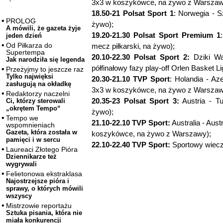
3x3 w koszykówce, na żywo z Warszaw
18.50-21 Polsat Sport 1
: Norwegia - S
PROLOG
żywo);
A mówili, że gazeta żyje
19.20-21.30 Polsat Sport Premium 1
jeden dzień
Od Piłkarza do
mecz piłkarski, na żywo);
Supertempa
20.10-22.30 Polsat Sport 2:
Dziki Wa
Jak narodziła się legenda
półfinałowy fazy play-off Orlen Basket L
Przeżyjmy to jeszcze raz
Tylko najwięksi
20.30-21.10 TVP Sport
: Holandia - A
zasługują na okładkę
3x3 w koszykówce, na żywo z Warszaw
Redaktorzy naczelni
20.35-23 Polsat Sport 3:
Austria - Tu
Ci, którzy sterowali
„okrętem Tempo“
żywo);
Tempo we
21.10-22.10 TVP Sport:
Australia - Aus
wspomnieniach
Gazeta, która została w
koszykówce, na żywo z Warszawy);
pamięci i w sercu
22.10-22.40 TVP Sport:
Sportowy wiecz
Laureaci Złotego Pióra
Dziennikarze też
wygrywali
Felietonowa ekstraklasa
Najostrzejsze pióra i
sprawy, o których mówili
wszyscy
Mistrzowie reportażu
Sztuka pisania, która nie
miała konkurencji