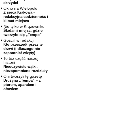
skrzydeł
Okno na Wielopolu
Z serca Krakowa -
redakcyjna codzienność i
klimat miejsca
Nie tylko w Krążowniku
Śladami miejsc, gdzie
tworzyło się „Tempo”
Gościli w redakcji
Kto przeszedł przez te
drzwi (i dlaczego nie
zapomniał wizyty)
To też część naszej
historii
Nieoczywiste wątki,
niezapomniane rozdziały
Oni tworzyli tę gazetę
Drużyna „Tempa“ – z
piórem, aparatem i
ołowiem