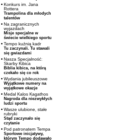
Konkurs im. Jana
Rottera
Trampolina dla młodych
talentów
Na zagranicznych
wyjazdach
Misje specjalne w
świecie wielkiego sportu
Tempo kuźnią kadr
Tu zaczynali. Tu stawali
się gwiazdami
Nasza Specjalność:
Skarby Kibica
Biblia kibica, na którą
czekało się co rok
Wydania jubileuszowe
Wyjątkowe numery na
wyjątkowe okazje
Medal Kalos Kagathos
Nagroda dla niezwykłych
ludzi sportu
Wasze ulubione, stałe
rubryki
Stąd zaczynało się
czytanie
Pod patronatem Tempa
Sportowe inicjatywy,
którym Tempo dodawało