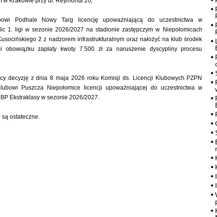
m w Krakowie przy ul. Reymonta 20;
bowi Podhale Nowy Targ licencję upoważniającą do uczestnictwa w
lic 1. ligi w sezonie 2026/2027 na stadionie zastępczym w Niepołomicach
Kusocińskiego 2 z nadzorem infrastrukturalnym oraz nałożyć na klub środek
ci obowiązku zapłaty kwoty 7.500 zł za naruszenie dyscypliny procesu
cy decyzję z dnia 8 maja 2026 roku Komisji ds. Licencji Klubowych PZPN
Klubowi Puszcza Niepołomice licencji upoważniającej do uczestnictwa w
BP Ekstraklasy w sezonie 2026/2027.
są ostateczne.