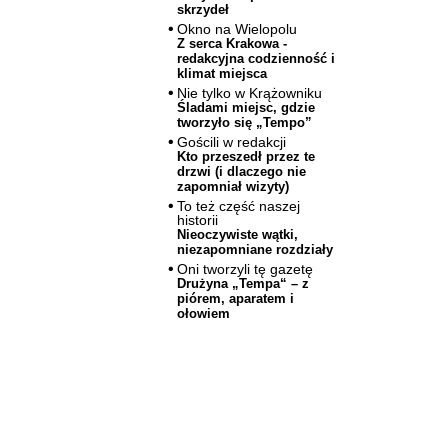
skrzydeł
Okno na Wielopolu
Z serca Krakowa -
redakcyjna codzienność i
klimat miejsca
Nie tylko w Krążowniku
Śladami miejsc, gdzie
tworzyło się „Tempo”
Gościli w redakcji
Kto przeszedł przez te
drzwi (i dlaczego nie
zapomniał wizyty)
To też część naszej
historii
Nieoczywiste wątki,
niezapomniane rozdziały
Oni tworzyli tę gazetę
Drużyna „Tempa“ – z
piórem, aparatem i
ołowiem