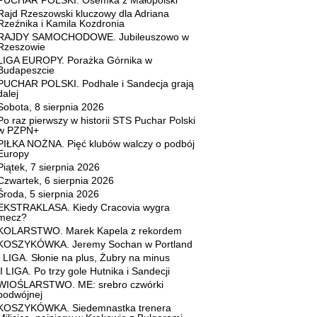
PUCHAR POLSKI. Ósemka z Małopolski
Rajd Rzeszowski kluczowy dla Adriana
Rzeźnika i Kamila Kozdronia
RAJDY SAMOCHODOWE. Jubileuszowo w
Rzeszowie
LIGA EUROPY. Porażka Górnika w
Budapeszcie
PUCHAR POLSKI. Podhale i Sandecja grają
dalej
Sobota, 8 sierpnia 2026
Po raz pierwszy w historii STS Puchar Polski
w PZPN+
PIŁKA NOŻNA. Pięć klubów walczy o podbój
Europy
Piątek, 7 sierpnia 2026
Czwartek, 6 sierpnia 2026
Środa, 5 sierpnia 2026
EKSTRAKLASA. Kiedy Cracovia wygra
mecz?
KOLARSTWO. Marek Kapela z rekordem
KOSZYKÓWKA. Jeremy Sochan w Portland
I LIGA. Słonie na plus, Żubry na minus
II LIGA. Po trzy gole Hutnika i Sandecji
WIOŚLARSTWO. ME: srebro czwórki
podwójnej
KOSZYKÓWKA. Siedemnastka trenera