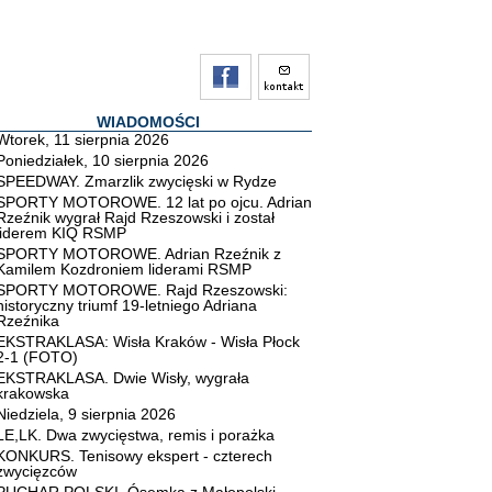
WIADOMOŚCI
Wtorek, 11 sierpnia 2026
Poniedziałek, 10 sierpnia 2026
SPEEDWAY. Zmarzlik zwycięski w Rydze
SPORTY MOTOROWE. 12 lat po ojcu. Adrian
Rzeźnik wygrał Rajd Rzeszowski i został
liderem KIQ RSMP
SPORTY MOTOROWE. Adrian Rzeźnik z
Kamilem Kozdroniem liderami RSMP
SPORTY MOTOROWE. Rajd Rzeszowski:
historyczny triumf 19-letniego Adriana
Rzeźnika
EKSTRAKLASA: Wisła Kraków - Wisła Płock
2-1 (FOTO)
EKSTRAKLASA. Dwie Wisły, wygrała
krakowska
Niedziela, 9 sierpnia 2026
LE,LK. Dwa zwycięstwa, remis i porażka
KONKURS. Tenisowy ekspert - czterech
zwycięzców