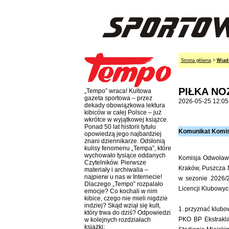
Strona główna
>
Wiad
PIŁKA NOŻ
„Tempo” wraca! Kultowa
gazeta sportowa – przez
2026-05-25 12:05
dekady obowiązkowa lektura
kibiców w całej Polsce – już
wkrótce w wyjątkowej książce.
Ponad 50 lat historii tytułu
Komunikat Komisj
opowiedzą jego najbardziej
znani dziennikarze. Odsłonią
kulisy fenomenu „Tempa”, które
wychowało tysiące oddanych
Komisja Odwoławc
Czytelników. Pierwsze
Kraków, Puszcza N
materiały i archiwalia –
najpierw u nas w Internecie!
w sezonie 2026/
Dlaczego „Tempo” rozpalało
Licencji Klubowyc
emocje? Co kochali w nim
kibice, czego nie mieli nigdzie
indziej? Skąd wziął się kult,
1. przyznać klubo
który trwa do dziś? Odpowiedzi
PKO BP Ekstrakla
w kolejnych rozdziałach
książki: