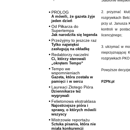
Stadionie Miejski
2. przyznać klu
PROLOG
A mówili, że gazeta żyje
rozgrywkach Betc
jeden dzień
przy ul. Janusza 
Od Piłkarza do
kontroli w posta
Supertempa
Jak narodziła się legenda
licencyjnego;
Przeżyjmy to jeszcze raz
Tylko najwięksi
3. utrzymać w mo
zasługują na okładkę
nieprzyznającej 
Redaktorzy naczelni
rozgrywkach PKO 
Ci, którzy sterowali
„okrętem Tempo“
Tempo we
Powyższe decyzje 
wspomnieniach
Gazeta, która została w
pamięci i w sercu
PZPN.pl
Laureaci Złotego Pióra
Dziennikarze też
wygrywali
Felietonowa ekstraklasa
Najostrzejsze pióra i
sprawy, o których mówili
wszyscy
Mistrzowie reportażu
Sztuka pisania, która nie
miała konkurencji