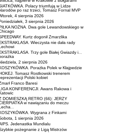
Milicica, najpierw w Krakowie z Bułgarami
SIATKÓWKA. Polacy triumfują w Lidze
Narodów po raz trzeci, Tomasz Fornal MVP
Wtorek, 4 sierpnia 2026
Poniedziałek, 3 sierpnia 2026
PIŁKA NOŻNA. Dwa gole Lewandowskiego w
Chicago
SPEEDWAY. Kurtz dogonił Zmarzlika
EKSTRAKLASA. Wieczysta nie dała rady
Lechowi
EKSTRAKLASA. Trzy gole Białej Gwiazdy i...
porażka
Niedziela, 2 sierpnia 2026
KOSZYKÓWKA. Porażka Polek w Kłajpedzie
HOKEJ. Tomasz Rostkowski trenerem
reprezentacji Polski kobiet
Zmarł Franco Baresi
LIGA KONFERENCJI. Awans Rakowa i
Katowic
Z DOMIESZKĄ RETRO (66): JERZY
CIERPIATKA w nawiązaniu do meczu
Lecha...
KOSZYKÓWKA. Wygrana z Finkami
Sobota, 1 sierpnia 2026
AIPS. Jedenastka Mundialu
Szybkie pożegnanie z Ligą Mistrzów