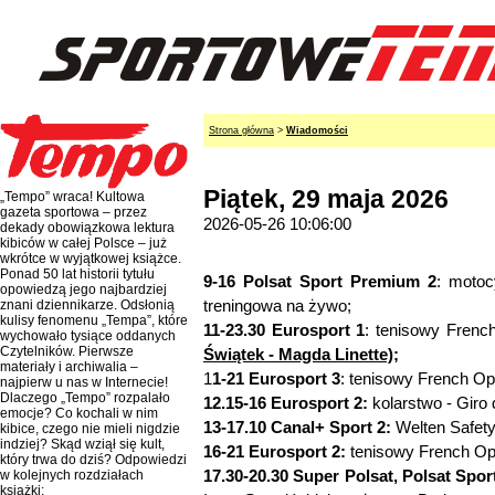
Strona główna
>
Wiadomości
Piątek, 29 maja 2026
„Tempo” wraca! Kultowa
gazeta sportowa – przez
2026-05-26 10:06:00
dekady obowiązkowa lektura
kibiców w całej Polsce – już
wkrótce w wyjątkowej książce.
Ponad 50 lat historii tytułu
9-16 Polsat Sport Premium 2
: motoc
opowiedzą jego najbardziej
treningowa na żywo;
znani dziennikarze. Odsłonią
kulisy fenomenu „Tempa”, które
11-23.30 Eurosport 1
: tenisowy Fren
wychowało tysiące oddanych
Czytelników. Pierwsze
Świątek - Magda Linette);
materiały i archiwalia –
1
1-21 Eurosport 3
: tenisowy French O
najpierw u nas w Internecie!
Dlaczego „Tempo” rozpalało
12.15-16 Eurosport 2:
kolarstwo - Giro d
emocje? Co kochali w nim
13-17.10 Canal+ Sport 2:
Welten Safety
kibice, czego nie mieli nigdzie
indziej? Skąd wziął się kult,
16-21 Eurosport 2:
tenisowy French Op
który trwa do dziś? Odpowiedzi
17.30-20.30 Super Polsat, Polsat Spo
w kolejnych rozdziałach
książki: