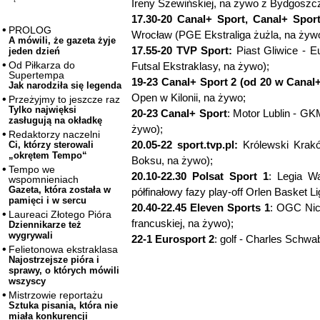
Ireny Szewińskiej, na żywo z Bydgoszc
17.30-20 Canal+ Sport, Canal+ Sport
PROLOG
Wrocław (PGE Ekstraliga żużla, na żyw
A mówili, że gazeta żyje
17.55-20 TVP Sport:
Piast Gliwice - E
jeden dzień
Od Piłkarza do
Futsal Ekstraklasy, na żywo);
Supertempa
19-23 Canal+ Sport 2 (od 20 w Canal+
Jak narodziła się legenda
Open w Kilonii, na żywo;
Przeżyjmy to jeszcze raz
Tylko najwięksi
20-23 Canal+ Sport
: Motor Lublin - GK
zasługują na okładkę
żywo);
Redaktorzy naczelni
20.05-22 sport.tvp.pl:
Królewski Krakó
Ci, którzy sterowali
„okrętem Tempo“
Boksu, na żywo);
Tempo we
20.10-22.30 Polsat Sport 1
: Legia W
wspomnieniach
Gazeta, która została w
półfinałowy fazy play-off Orlen Basket L
pamięci i w sercu
20.40-22.45 Eleven Sports 1
: OGC Nic
Laureaci Złotego Pióra
francuskiej, na żywo);
Dziennikarze też
wygrywali
22-1 Eurosport 2
: golf - Charles Schwa
Felietonowa ekstraklasa
Najostrzejsze pióra i
sprawy, o których mówili
wszyscy
Mistrzowie reportażu
Sztuka pisania, która nie
miała konkurencji