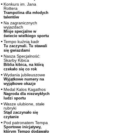
Konkurs im. Jana
Rottera
Trampolina dla młodych
talentów
Na zagranicznych
wyjazdach
Misje specjalne w
świecie wielkiego sportu
Tempo kuźnią kadr
Tu zaczynali. Tu stawali
się gwiazdami
Nasza Specjalność:
Skarby Kibica
Biblia kibica, na którą
czekało się co rok
Wydania jubileuszowe
Wyjątkowe numery na
wyjątkowe okazje
Medal Kalos Kagathos
Nagroda dla niezwykłych
ludzi sportu
Wasze ulubione, stałe
rubryki
Stąd zaczynało się
czytanie
Pod patronatem Tempa
Sportowe inicjatywy,
którym Tempo dodawało