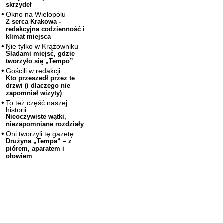
skrzydeł
Okno na Wielopolu
Z serca Krakowa -
redakcyjna codzienność i
klimat miejsca
Nie tylko w Krążowniku
Śladami miejsc, gdzie
tworzyło się „Tempo”
Gościli w redakcji
Kto przeszedł przez te
drzwi (i dlaczego nie
zapomniał wizyty)
To też część naszej
historii
Nieoczywiste wątki,
niezapomniane rozdziały
Oni tworzyli tę gazetę
Drużyna „Tempa“ – z
piórem, aparatem i
ołowiem