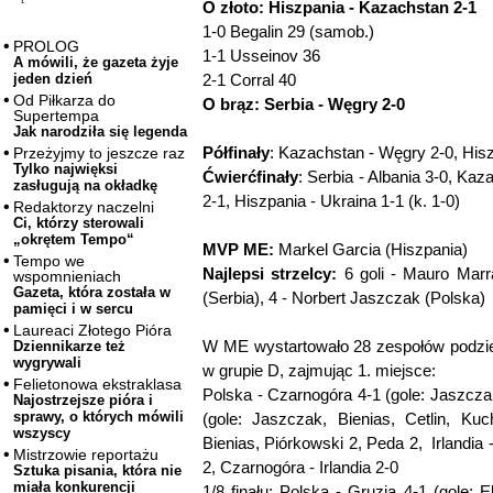
O złoto: Hiszpania - Kazachstan 2-1
1-0 Begalin 29 (samob.)
PROLOG
1-1 Usseinov 36
A mówili, że gazeta żyje
2-1 Corral 40
jeden dzień
Od Piłkarza do
O brąz: Serbia - Węgry 2-0
Supertempa
Jak narodziła się legenda
Półfinały
: Kazachstan - Węgry 2-0, Hisz
Przeżyjmy to jeszcze raz
Tylko najwięksi
Ćwierćfinały
: Serbia - Albania 3-0, Ka
zasługują na okładkę
2-1, Hiszpania - Ukraina 1-1 (k. 1-0)
Redaktorzy naczelni
Ci, którzy sterowali
„okrętem Tempo“
MVP ME:
Markel Garcia (Hiszpania)
Tempo we
Najlepsi strzelcy:
6 goli - Mauro Marr
wspomnieniach
Gazeta, która została w
(Serbia), 4 - Norbert Jaszczak (Polska)
pamięci i w sercu
Laureaci Złotego Pióra
W ME wystartowało 28 zespołów podzie
Dziennikarze też
wygrywali
w grupie D, zajmując 1. miejsce:
Felietonowa ekstraklasa
Polska - Czarnogóra 4-1 (gole: Jaszczak 
Najostrzejsze pióra i
sprawy, o których mówili
(gole: Jaszczak, Bienias, Cetlin, Kuc
wszyscy
Bienias, Piórkowski 2, Peda 2, Irlandia 
Mistrzowie reportażu
2, Czarnogóra - Irlandia 2-0
Sztuka pisania, która nie
miała konkurencji
1/8 finału: Polska - Gruzja 4-1 (gole: 