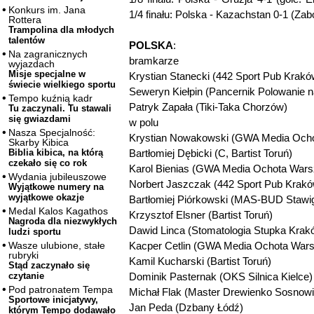
Konkurs im. Jana
1/4 finału: Polska - Kazachstan 0-1 (Za
Rottera
Trampolina dla młodych
talentów
POLSKA
:
Na zagranicznych
bramkarze
wyjazdach
Misje specjalne w
Krystian Stanecki (442 Sport Pub Krakó
świecie wielkiego sportu
Seweryn Kiełpin (Pancernik Polowanie 
Tempo kuźnią kadr
Patryk Zapała (Tiki-Taka Chorzów)
Tu zaczynali. Tu stawali
się gwiazdami
w polu
Nasza Specjalność:
Krystian Nowakowski (GWA Media Och
Skarby Kibica
Bartłomiej Dębicki (C, Bartist Toruń)
Biblia kibica, na którą
czekało się co rok
Karol Bienias (GWA Media Ochota War
Wydania jubileuszowe
Norbert Jaszczak (442 Sport Pub Krakó
Wyjątkowe numery na
wyjątkowe okazje
Bartłomiej Piórkowski (MAS-BUD Stawi
Medal Kalos Kagathos
Krzysztof Elsner (Bartist Toruń)
Nagroda dla niezwykłych
Dawid Linca (Stomatologia Stupka Krak
ludzi sportu
Kacper Cetlin (GWA Media Ochota War
Wasze ulubione, stałe
rubryki
Kamil Kucharski (Bartist Toruń)
Stąd zaczynało się
Dominik Pasternak (OKS Silnica Kielce)
czytanie
Pod patronatem Tempa
Michał Flak (Master Drewienko Sosnowi
Sportowe inicjatywy,
Jan Peda (Dzbany Łódź)
którym Tempo dodawało