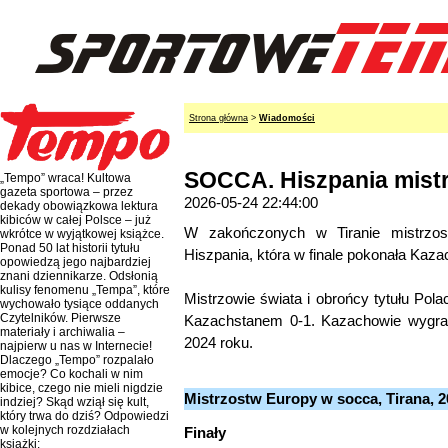
Strona główna
>
Wiadomości
SOCCA. Hiszpania mist
„Tempo” wraca! Kultowa
gazeta sportowa – przez
2026-05-24 22:44:00
dekady obowiązkowa lektura
kibiców w całej Polsce – już
W zakończonych w Tiranie mistrzo
wkrótce w wyjątkowej książce.
Ponad 50 lat historii tytułu
Hiszpania, która w finale pokonała Kaza
opowiedzą jego najbardziej
znani dziennikarze. Odsłonią
kulisy fenomenu „Tempa”, które
Mistrzowie świata i obrońcy tytułu Pola
wychowało tysiące oddanych
Czytelników. Pierwsze
Kazachstanem 0-1. Kazachowie wygral
materiały i archiwalia –
2024 roku.
najpierw u nas w Internecie!
Dlaczego „Tempo” rozpalało
emocje? Co kochali w nim
kibice, czego nie mieli nigdzie
Mistrzostw Europy w socca, Tirana, 2
indziej? Skąd wziął się kult,
który trwa do dziś? Odpowiedzi
w kolejnych rozdziałach
Finały
książki: