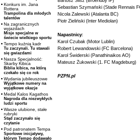
Bartosz Slisz (Broendby IF)
Konkurs im. Jana
Sebastian Szymański (Stade Rennais F
Rottera
Trampolina dla młodych
Nicola Zalewski (Atalanta BC)
talentów
Piotr Zieliński (Inter Mediolan)
Na zagranicznych
wyjazdach
Misje specjalne w
Napastnicy
:
świecie wielkiego sportu
Karol Czubak (Motor Lublin)
Tempo kuźnią kadr
Robert Lewandowski (FC Barcelona)
Tu zaczynali. Tu stawali
się gwiazdami
Karol Świderski (Panathinaikos AO)
Nasza Specjalność:
Mateusz Żukowski (1. FC Magdeburg)
Skarby Kibica
Biblia kibica, na którą
czekało się co rok
PZPN.pl
Wydania jubileuszowe
Wyjątkowe numery na
wyjątkowe okazje
Medal Kalos Kagathos
Nagroda dla niezwykłych
ludzi sportu
Wasze ulubione, stałe
rubryki
Stąd zaczynało się
czytanie
Pod patronatem Tempa
Sportowe inicjatywy,
którym Tempo dodawało