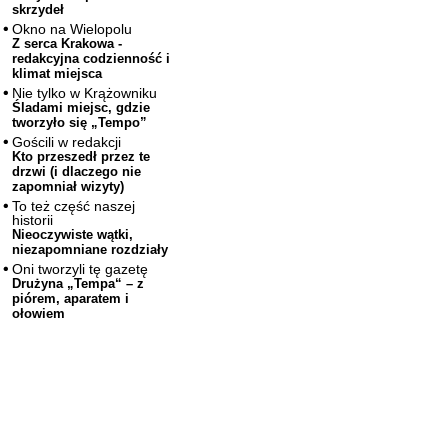
skrzydeł
Okno na Wielopolu
Z serca Krakowa -
redakcyjna codzienność i
klimat miejsca
Nie tylko w Krążowniku
Śladami miejsc, gdzie
tworzyło się „Tempo”
Gościli w redakcji
Kto przeszedł przez te
drzwi (i dlaczego nie
zapomniał wizyty)
To też część naszej
historii
Nieoczywiste wątki,
niezapomniane rozdziały
Oni tworzyli tę gazetę
Drużyna „Tempa“ – z
piórem, aparatem i
ołowiem