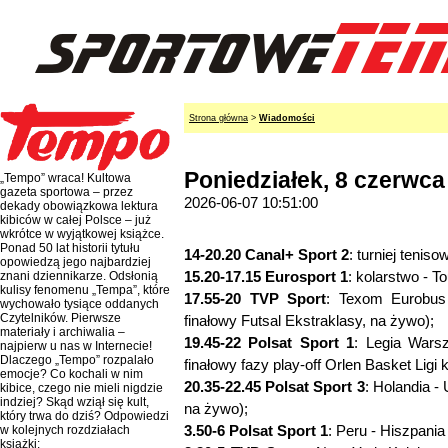
Strona główna
>
Wiadomości
Poniedziałek, 8 czerwca
„Tempo” wraca! Kultowa
gazeta sportowa – przez
2026-06-07 10:51:00
dekady obowiązkowa lektura
kibiców w całej Polsce – już
wkrótce w wyjątkowej książce.
Ponad 50 lat historii tytułu
14-20.20 Canal+ Sport 2
: turniej teni
opowiedzą jego najbardziej
15.20-17.15 Eurosport 1
: kolarstwo - 
znani dziennikarze. Odsłonią
kulisy fenomenu „Tempa”, które
17.55-20 TVP Sport
: Texom Eurobus
wychowało tysiące oddanych
Czytelników. Pierwsze
finałowy Futsal Ekstraklasy, na żywo);
materiały i archiwalia –
19.45-22 Polsat Sport 1
: Legia Wars
najpierw u nas w Internecie!
Dlaczego „Tempo” rozpalało
finałowy fazy play-off Orlen Basket Ligi
emocje? Co kochali w nim
20.35-22.45 Polsat Sport 3
: Holandia -
kibice, czego nie mieli nigdzie
indziej? Skąd wziął się kult,
na żywo);
który trwa do dziś? Odpowiedzi
3.50-6 Polsat Sport 1
: Peru - Hiszpania
w kolejnych rozdziałach
książki: