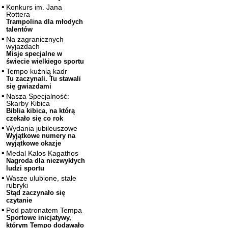
Konkurs im. Jana
Rottera
Trampolina dla młodych
talentów
Na zagranicznych
wyjazdach
Misje specjalne w
świecie wielkiego sportu
Tempo kuźnią kadr
Tu zaczynali. Tu stawali
się gwiazdami
Nasza Specjalność:
Skarby Kibica
Biblia kibica, na którą
czekało się co rok
Wydania jubileuszowe
Wyjątkowe numery na
wyjątkowe okazje
Medal Kalos Kagathos
Nagroda dla niezwykłych
ludzi sportu
Wasze ulubione, stałe
rubryki
Stąd zaczynało się
czytanie
Pod patronatem Tempa
Sportowe inicjatywy,
którym Tempo dodawało