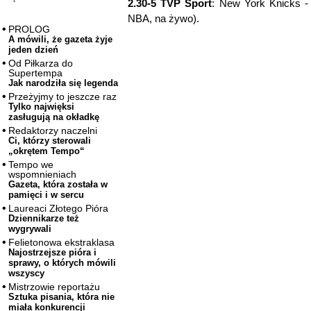
2.30-5 TVP Sport
: New York Knicks -
NBA, na żywo).
PROLOG
A mówili, że gazeta żyje
jeden dzień
Od Piłkarza do
Supertempa
Jak narodziła się legenda
Przeżyjmy to jeszcze raz
Tylko najwięksi
zasługują na okładkę
Redaktorzy naczelni
Ci, którzy sterowali
„okrętem Tempo“
Tempo we
wspomnieniach
Gazeta, która została w
pamięci i w sercu
Laureaci Złotego Pióra
Dziennikarze też
wygrywali
Felietonowa ekstraklasa
Najostrzejsze pióra i
sprawy, o których mówili
wszyscy
Mistrzowie reportażu
Sztuka pisania, która nie
miała konkurencji