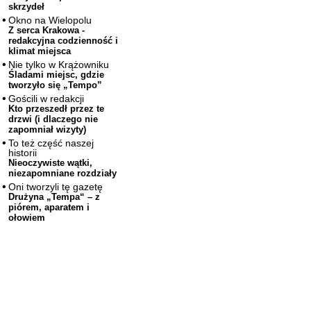
skrzydeł
Okno na Wielopolu
Z serca Krakowa -
redakcyjna codzienność i
klimat miejsca
Nie tylko w Krążowniku
Śladami miejsc, gdzie
tworzyło się „Tempo”
Gościli w redakcji
Kto przeszedł przez te
drzwi (i dlaczego nie
zapomniał wizyty)
To też część naszej
historii
Nieoczywiste wątki,
niezapomniane rozdziały
Oni tworzyli tę gazetę
Drużyna „Tempa“ – z
piórem, aparatem i
ołowiem