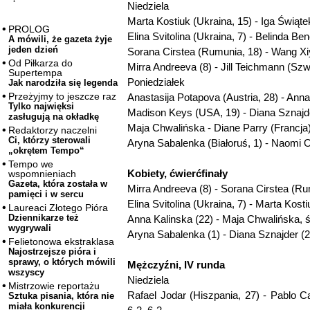
Niedziela
Marta Kostiuk (Ukraina, 15) - Iga Świątek
PROLOG
Elina Svitolina (Ukraina, 7) - Belinda Ben
A mówili, że gazeta żyje
jeden dzień
Sorana Cirstea (Rumunia, 18) - Wang Xiy
Od Piłkarza do
Mirra Andreeva (8) - Jill Teichmann (Szwa
Supertempa
Poniedziałek
Jak narodziła się legenda
Przeżyjmy to jeszcze raz
Anastasija Potapova (Austria, 28) - Anna 
Tylko najwięksi
Madison Keys (USA, 19) - Diana Sznajder
zasługują na okładkę
Maja Chwalińska - Diane Parry (Francja)
Redaktorzy naczelni
Ci, którzy sterowali
Aryna Sabalenka (Białoruś, 1) - Naomi O
„okrętem Tempo“
Tempo we
Kobiety, ćwierćfinały
wspomnieniach
Gazeta, która została w
Mirra Andreeva (8) - Sorana Cirstea (Ru
pamięci i w sercu
Elina Svitolina (Ukraina, 7) - Marta Kost
Laureaci Złotego Pióra
Dziennikarze też
Anna Kalinska (22) - Maja Chwalińska, 
wygrywali
Aryna Sabalenka (1) - Diana Sznajder (2
Felietonowa ekstraklasa
Najostrzejsze pióra i
sprawy, o których mówili
Mężczyźni, IV runda
wszyscy
Niedziela
Mistrzowie reportażu
Rafael Jodar (Hiszpania, 27) - Pablo Ca
Sztuka pisania, która nie
miała konkurencji