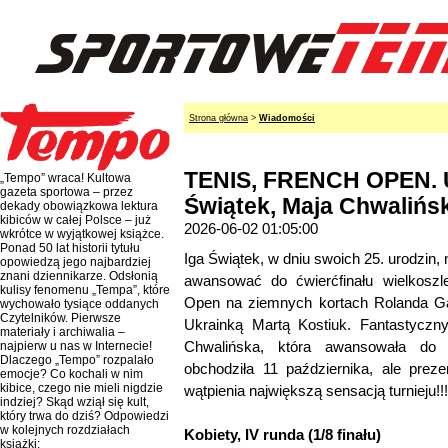
Strona główna
>
Wiadomości
TENIS, FRENCH OPEN. U
„Tempo” wraca! Kultowa
gazeta sportowa – przez
Świątek, Maja Chwalińsk
dekady obowiązkowa lektura
kibiców w całej Polsce – już
2026-06-02 01:05:00
wkrótce w wyjątkowej książce.
Ponad 50 lat historii tytułu
Iga Świątek, w dniu swoich 25. urodzin, n
opowiedzą jego najbardziej
znani dziennikarze. Odsłonią
awansować do ćwierćfinału wielkoszl
kulisy fenomenu „Tempa”, które
Open na ziemnych kortach Rolanda Ga
wychowało tysiące oddanych
Czytelników. Pierwsze
Ukrainką Martą Kostiuk. Fantastyczn
materiały i archiwalia –
Chwalińska, która awansowała do ćw
najpierw u nas w Internecie!
Dlaczego „Tempo” rozpalało
obchodziła 11 października, ale preze
emocje? Co kochali w nim
kibice, czego nie mieli nigdzie
wątpienia największą sensacją turnieju!!!
indziej? Skąd wziął się kult,
który trwa do dziś? Odpowiedzi
w kolejnych rozdziałach
Kobiety, IV runda (1/8 finału)
książki: