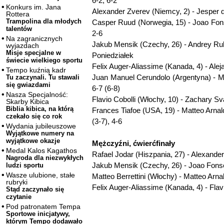
6-2, 6-2
Konkurs im. Jana
Alexander Zverev (Niemcy, 2) - Jesper de
Rottera
Trampolina dla młodych
Casper Ruud (Norwegia, 15) - Joao Fonse
talentów
2-6
Na zagranicznych
Jakub Mensik (Czechy, 26) - Andrey Rublo
wyjazdach
Misje specjalne w
Poniedziałek
świecie wielkiego sportu
Felix Auger-Aliassime (Kanada, 4) - Aleja
Tempo kuźnią kadr
Juan Manuel Cerundolo (Argentyna) - Mat
Tu zaczynali. Tu stawali
się gwiazdami
6-7 (6-8)
Nasza Specjalność:
Flavio Cobolli (Włochy, 10) - Zachary Sva
Skarby Kibica
Biblia kibica, na którą
Frances Tiafoe (USA, 19) - Matteo Arnaldi
czekało się co rok
(3-7), 4-6
Wydania jubileuszowe
Wyjątkowe numery na
wyjątkowe okazje
Mężczyźni, ćwierćfinały
Medal Kalos Kagathos
Rafael Jodar (Hiszpania, 27) - Alexande
Nagroda dla niezwykłych
Jakub Mensik (Czechy, 26) - Joao Fonse
ludzi sportu
Wasze ulubione, stałe
Matteo Berrettini (Włochy) - Matteo Arna
rubryki
Felix Auger-Aliassime (Kanada, 4) - Flav
Stąd zaczynało się
czytanie
Pod patronatem Tempa
Sportowe inicjatywy,
którym Tempo dodawało