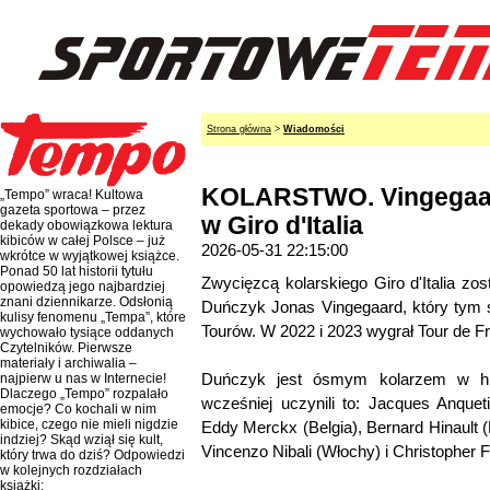
Strona główna
>
Wiadomości
KOLARSTWO. Vingegaar
„Tempo” wraca! Kultowa
gazeta sportowa – przez
w Giro d'Italia
dekady obowiązkowa lektura
kibiców w całej Polsce – już
2026-05-31 22:15:00
wkrótce w wyjątkowej książce.
Ponad 50 lat historii tytułu
Zwycięzcą kolarskiego Giro d'Italia zos
opowiedzą jego najbardziej
znani dziennikarze. Odsłonią
Duńczyk Jonas Vingegaard, który tym
kulisy fenomenu „Tempa”, które
Tourów. W 2022 i 2023 wygrał Tour de F
wychowało tysiące oddanych
Czytelników. Pierwsze
materiały i archiwalia –
Duńczyk jest ósmym kolarzem w hist
najpierw u nas w Internecie!
Dlaczego „Tempo” rozpalało
wcześniej uczynili to: Jacques Anqueti
emocje? Co kochali w nim
kibice, czego nie mieli nigdzie
Eddy Merckx (Belgia), Bernard Hinault (
indziej? Skąd wziął się kult,
Vincenzo Nibali (Włochy) i Christopher 
który trwa do dziś? Odpowiedzi
w kolejnych rozdziałach
książki: