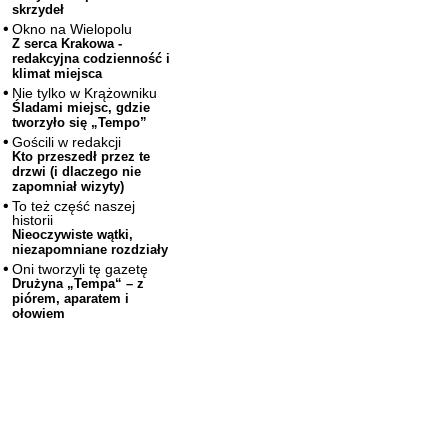
skrzydeł
Okno na Wielopolu
Z serca Krakowa -
redakcyjna codzienność i
klimat miejsca
Nie tylko w Krążowniku
Śladami miejsc, gdzie
tworzyło się „Tempo”
Gościli w redakcji
Kto przeszedł przez te
drzwi (i dlaczego nie
zapomniał wizyty)
To też część naszej
historii
Nieoczywiste wątki,
niezapomniane rozdziały
Oni tworzyli tę gazetę
Drużyna „Tempa“ – z
piórem, aparatem i
ołowiem