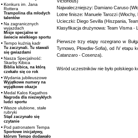
Victorious)
Konkurs im. Jana
Najwaleczniejszy: Damiano Caruso (Włoc
Rottera
Trampolina dla młodych
Lotne finisze: Manuele Tarozzi (Włochy,
talentów
Ucieczki: Diego Sevilla (Hiszpania, Team 
Na zagranicznych
Klasyfikacja drużynowa: Team Visma - L
wyjazdach
Misje specjalne w
świecie wielkiego sportu
Pierwsze trzy etapy rozegrano w Bułga
Tempo kuźnią kadr
Tu zaczynali. Tu stawali
Tyrnowo, Płowdiw-Sofia), od IV etapu ko
się gwiazdami
Catanzaro - Cosenza).
Nasza Specjalność:
Skarby Kibica
Biblia kibica, na którą
Wśród uczestników nie było polskiego k
czekało się co rok
Wydania jubileuszowe
Wyjątkowe numery na
wyjątkowe okazje
Medal Kalos Kagathos
Nagroda dla niezwykłych
ludzi sportu
Wasze ulubione, stałe
rubryki
Stąd zaczynało się
czytanie
Pod patronatem Tempa
Sportowe inicjatywy,
którym Tempo dodawało