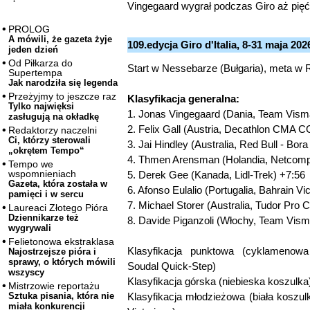
Vingegaard wygrał podczas Giro aż pięć
PROLOG
A mówili, że gazeta żyje
109.edycja Giro d'Italia, 8-31 maja 202
jeden dzień
Od Piłkarza do
Start w Nessebarze (Bułgaria), meta w
Supertempa
Jak narodziła się legenda
Przeżyjmy to jeszcze raz
Klasyfikacja generalna:
Tylko najwięksi
1. Jonas Vingegaard (Dania, Team Visma
zasługują na okładkę
2. Felix Gall (Austria, Decathlon CMA
Redaktorzy naczelni
Ci, którzy sterowali
3. Jai Hindley (Australia, Red Bull - Bor
„okrętem Tempo“
4. Thmen Arensman (Holandia, Netcomp
Tempo we
wspomnieniach
5. Derek Gee (Kanada, Lidl-Trek) +7:56
Gazeta, która została w
6. Afonso Eulalio (Portugalia, Bahrain Vi
pamięci i w sercu
7. Michael Storer (Australia, Tudor Pro 
Laureaci Złotego Pióra
Dziennikarze też
8. Davide Piganzoli (Włochy, Team Vism
wygrywali
Felietonowa ekstraklasa
Klasyfikacja punktowa (cyklamenowa
Najostrzejsze pióra i
sprawy, o których mówili
Soudal Quick-Step)
wszyscy
Klasyfikacja górska (niebieska koszulka)
Mistrzowie reportażu
Klasyfikacja młodzieżowa (biała koszulk
Sztuka pisania, która nie
miała konkurencji