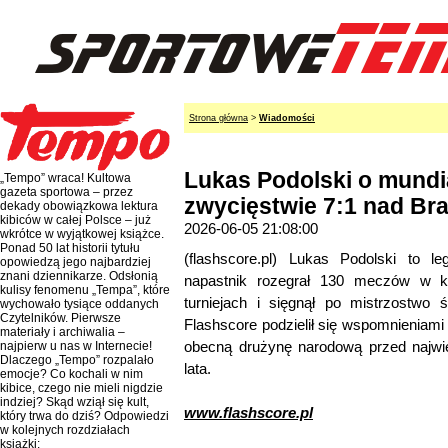
Strona główna
>
Wiadomości
Lukas Podolski o mundia
„Tempo” wraca! Kultowa
gazeta sportowa – przez
zwycięstwie 7:1 nad Bra
dekady obowiązkowa lektura
kibiców w całej Polsce – już
2026-06-05 21:08:00
wkrótce w wyjątkowej książce.
Ponad 50 lat historii tytułu
(flashscore.pl) Lukas Podolski to l
opowiedzą jego najbardziej
znani dziennikarze. Odsłonią
napastnik rozegrał 130 meczów w ka
kulisy fenomenu „Tempa”, które
turniejach i sięgnął po mistrzostw
wychowało tysiące oddanych
Czytelników. Pierwsze
Flashscore podzielił się wspomnieniami
materiały i archiwalia –
obecną drużynę narodową przed najwi
najpierw u nas w Internecie!
Dlaczego „Tempo” rozpalało
lata.
emocje? Co kochali w nim
kibice, czego nie mieli nigdzie
indziej? Skąd wziął się kult,
www.flashscore.pl
który trwa do dziś? Odpowiedzi
w kolejnych rozdziałach
książki: