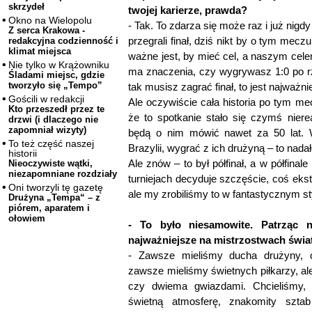
skrzydeł
twojej karierze, prawda?
Okno na Wielopolu
- Tak. To zdarza się może raz i już nigd
Z serca Krakowa -
przegrali finał, dziś nikt by o tym mecz
redakcyjna codzienność i
klimat miejsca
ważne jest, by mieć cel, a naszym cele
Nie tylko w Krążowniku
ma znaczenia, czy wygrywasz 1:0 po rz
Śladami miejsc, gdzie
tworzyło się „Tempo”
tak musisz zagrać finał, to jest najważni
Gościli w redakcji
Ale oczywiście cała historia po tym mec
Kto przeszedł przez te
że to spotkanie stało się czymś niere
drzwi (i dlaczego nie
zapomniał wizyty)
będą o nim mówić nawet za 50 lat. 
To też część naszej
Brazylii, wygrać z ich drużyną – to na
historii
Ale znów – to był półfinał, a w półfina
Nieoczywiste wątki,
niezapomniane rozdziały
turniejach decyduje szczęście, coś eks
Oni tworzyli tę gazetę
ale my zrobiliśmy to w fantastycznym sty
Drużyna „Tempa“ – z
piórem, aparatem i
ołowiem
- To było niesamowite. Patrząc n
najważniejsze na mistrzostwach świa
- Zawsze mieliśmy ducha drużyny, 
zawsze mieliśmy świetnych piłkarzy, al
czy dwiema gwiazdami. Chcieliśmy, 
świetną atmosferę, znakomity sztab