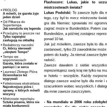
Flashscore: Lukas, jakie to ucz
mistrzostwach świata?
PROLOG
Lukas Podolski:
To zawsze było dla m
A mówili, że gazeta żyje
jeden dzień
tego, czy był to mecz mistrzostw świa
Od Piłkarza do
gra dla Niemiec sprawiała mi ogromn
Supertempa
zagrać może w Bundeslidze. Potem za
Jak narodziła się legenda
Przeżyjmy to jeszcze raz
Bundeslidze, a później zostajesz reprez
Tylko najwięksi
ponad 10 lat.
zasługują na okładkę
Jak już mówiłem, zawsze była to dla m
Redaktorzy naczelni
Ci, którzy sterowali
zastanowić, tylko 23 zawodników może
„okrętem Tempo“
potem do kadry. Ja niemal zawsze byłem
Tempo we
radość.
wspomnieniach
Gazeta, która została w
Zawsze dawałem z siebie wszystko
pamięci i w sercu
reprezentujesz swój kraj nie tylko na mu
Laureaci Złotego Pióra
Dziennikarze też
w hotelu – wszędzie. Każdy rozpozna
wygrywali
dlatego zawsze ważne było dla mnie i 
Felietonowa ekstraklasa
szacunkiem wobec wszystkich. I dlatego,
Najostrzejsze pióra i
sprawy, o których mówili
dla mnie zawsze zaszczytem.
wszyscy
Mistrzowie reportażu
- Na mundialu w 2006 roku zdobyłe
Sztuka pisania, która nie
miała konkurencji