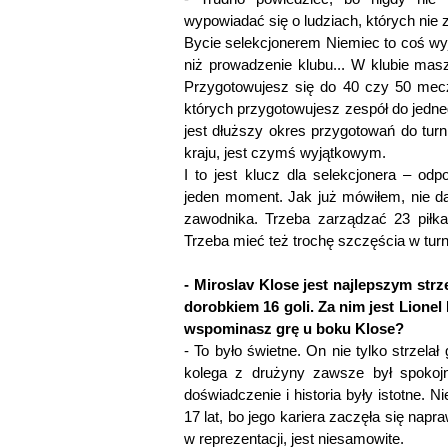
wypowiadać się o ludziach, których nie 
Bycie selekcjonerem Niemiec to coś wyją
niż prowadzenie klubu... W klubie masz
Przygotowujesz się do 40 czy 50 mec
których przygotowujesz zespół do jedn
jest dłuższy okres przygotowań do turni
kraju, jest czymś wyjątkowym.
I to jest klucz dla selekcjonera – od
jeden moment. Jak już mówiłem, nie d
zawodnika. Trzeba zarządzać 23 piłka
Trzeba mieć też trochę szczęścia w turni
- Miroslav Klose jest najlepszym strz
dorobkiem 16 goli. Za nim jest Lionel
wspominasz grę u boku Klose?
- To było świetne. On nie tylko strzelał
kolega z drużyny zawsze był spokoj
doświadczenie i historia były istotne. 
17 lat, bo jego kariera zaczęła się nap
w reprezentacji, jest niesamowite.