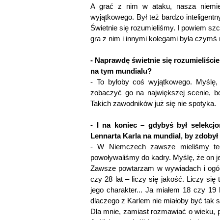
A grać z nim w ataku, nasza niemie
wyjątkowego. Był też bardzo inteligent
Świetnie się rozumieliśmy. I powiem sz
gra z nim i innymi kolegami była czymś
- Naprawdę świetnie się rozumieliście
na tym mundialu?
- To byłoby coś wyjątkowego. Myślę, 
zobaczyć go na największej scenie, bo
Takich zawodników już się nie spotyka.
- I na koniec – gdybyś był selekcj
Lennarta Karla na mundial, by zdoby
- W Niemczech zawsze mieliśmy teg
powoływaliśmy do kadry. Myślę, że on je
Zawsze powtarzam w wywiadach i ogólni
czy 28 lat – liczy się jakość. Liczy się
jego charakter... Ja miałem 18 czy 19 l
dlaczego z Karlem nie miałoby być tak
Dla mnie, zamiast rozmawiać o wieku, 