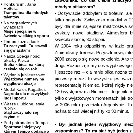
zawodnika. Co dla ciebie znaczyło 
Konkurs im. Jana
młodym piłkarzom?
Rottera
Trampolina dla młodych
- Oczywiście, zdobyłem to trofeum, ale 
talentów
tylko nagrody. Zwłaszcza mundial w 2
Na zagranicznych
były dla mnie najlepsze mistrzostwa ś
wyjazdach
Misje specjalne w
zyskały nowe stadiony. Atmosfera by
świecie wielkiego sportu
świeciło słońce, 30 stopni.
Tempo kuźnią kadr
W 2004 roku odpadliśmy w fazie grup
Tu zaczynali. Tu stawali
się gwiazdami
Zmieniliśmy trenera. Przyszli nowi, mł
Nasza Specjalność:
2006 zaczęło się nowe pokolenie. A to 
Skarby Kibica
Biblia kibica, na którą
drogi. Rozpoczęliśmy coś wyjątkowego i
czekało się co rok
I jeszcze raz – dla mnie piłka nożna to
Wydania jubileuszowe
pierwszy mecz. To wszystko jest ważne, 
Wyjątkowe numery na
wyjątkowe okazje
reprezentacją Niemiec, której nigdy ni
Medal Kalos Kagathos
130 występów dla Niemiec – tego nikt mi
Nagroda dla niezwykłych
tylko o wyjątkowych momentach, jak tro
ludzi sportu
Wasze ulubione, stałe
w 2006 roku przeciwko Argentynie. To 
rubryki
nożna to coś więcej niż tylko 90 minut.
Stąd zaczynało się
czytanie
Pod patronatem Tempa
- Był jednak jeden wyjątkowy mecz
Sportowe inicjatywy,
wspominasz? To musiał być jeden z
którym Tempo dodawało