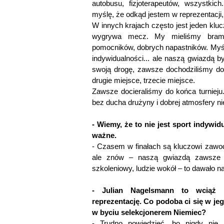
autobusu, fizjoterapeutów, wszystkic
myślę, że odkąd jestem w reprezentacji
W innych krajach często jest jeden klu
wygrywa mecz. My mieliśmy bramk
pomocników, dobrych napastników. Myś
indywidualności... ale naszą gwiazdą b
swoją drogę, zawsze dochodziliśmy d
drugie miejsce, trzecie miejsce.
Zawsze docieraliśmy do końca turnieju
bez ducha drużyny i dobrej atmosfery nie
- Wiemy, że to nie jest sport indywid
ważne.
- Czasem w finałach są kluczowi zawodn
ale znów – naszą gwiazdą zawsze b
szkoleniowy, ludzie wokół – to dawało 
- Julian Nagelsmann to wciąż m
reprezentację. Co podoba ci się w jeg
w byciu selekcjonerem Niemiec?
- Trudno powiedzieć, bo nigdy nie 