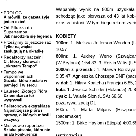
Wspaniały wynik na 800m uzyskała 
PROLOG
schodząc jako pierwsza od 43 lat kobi
A mówili, że gazeta żyje
jeden dzień
czas w historii. W tym biegu rekord życ
Od Piłkarza do
Supertempa
KOBIETY
Jak narodziła się legenda
Przeżyjmy to jeszcze raz
100m:
1. Melissa Jefferson-Wooden (U
Tylko najwięksi
10.97
zasługują na okładkę
800m:
1. Audrey Werro (Szwajcari
Redaktorzy naczelni
Ci, którzy sterowali
(W.Brytania) 1:54.33, 3. Roisin Willis (U
„okrętem Tempo“
3000m z przeszk.:
1. Marwa Bouzayani 
Tempo we
9:35.47, Agnieszka Chorzępa DNF (pac
wspomnieniach
Gazeta, która została w
w dal:
1. Hilary Kpatcha (Francja) 6.85, 
pamięci i w sercu
kula
: 1. Jessica Schilder (Holandia) 20.
Laureaci Złotego Pióra
Dziennikarze też
dysk
: 1. Valarie Sion (USA) 68.60
wygrywali
poza rywalizacją DL
Felietonowa ekstraklasa
800m: 1. Marta Mitjans (Hiszpani
Najostrzejsze pióra i
sprawy, o których mówili
(pacemaker)
wszyscy
1500m: 1. Birke Haylom (Etiopia) 4:00.6
Mistrzowie reportażu
Sztuka pisania, która nie
miała konkurencji