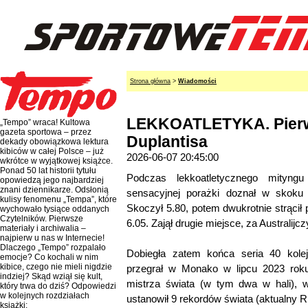
Strona główna
>
Wiadomości
LEKKOATLETYKA. Pierws
„Tempo” wraca! Kultowa
gazeta sportowa – przez
Duplantisa
dekady obowiązkowa lektura
kibiców w całej Polsce – już
2026-06-07 20:45:00
wkrótce w wyjątkowej książce.
Ponad 50 lat historii tytułu
Podczas lekkoatletycznego mityng
opowiedzą jego najbardziej
znani dziennikarze. Odsłonią
sensacyjnej porażki doznał w skoku
kulisy fenomenu „Tempa”, które
Skoczył 5.80, potem dwukrotnie strącił
wychowało tysiące oddanych
Czytelników. Pierwsze
6.05. Zajął drugie miejsce, za Australij
materiały i archiwalia –
najpierw u nas w Internecie!
Dlaczego „Tempo” rozpalało
Dobiegła zatem końca seria 40 kolej
emocje? Co kochali w nim
kibice, czego nie mieli nigdzie
przegrał w Monako w lipcu 2023 roku
indziej? Skąd wziął się kult,
mistrza świata (w tym dwa w hali), wy
który trwa do dziś? Odpowiedzi
w kolejnych rozdziałach
ustanowił 9 rekordów świata (aktualny R
książki: