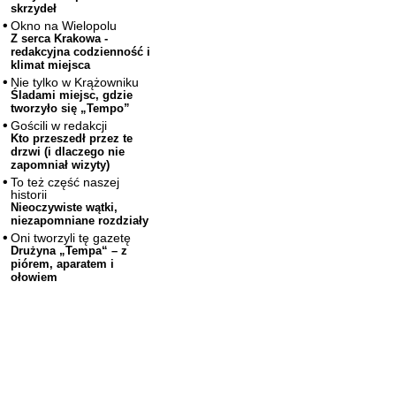
skrzydeł
Okno na Wielopolu
Z serca Krakowa -
redakcyjna codzienność i
klimat miejsca
Nie tylko w Krążowniku
Śladami miejsc, gdzie
tworzyło się „Tempo”
Gościli w redakcji
Kto przeszedł przez te
drzwi (i dlaczego nie
zapomniał wizyty)
To też część naszej
historii
Nieoczywiste wątki,
niezapomniane rozdziały
Oni tworzyli tę gazetę
Drużyna „Tempa“ – z
piórem, aparatem i
ołowiem