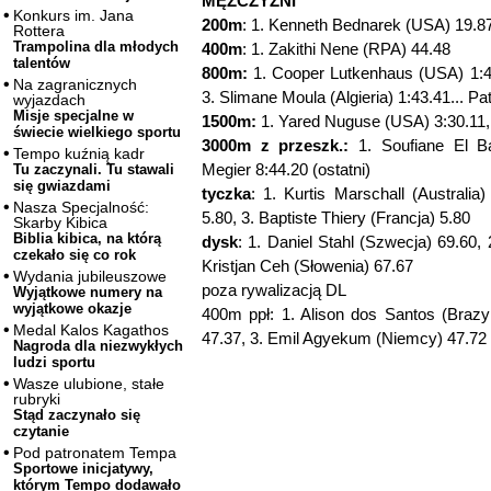
MĘŻCZYŹNI
Konkurs im. Jana
200m
: 1. Kenneth Bednarek (USA) 19.8
Rottera
Trampolina dla młodych
400m
: 1. Zakithi Nene (RPA) 44.48
talentów
800m:
1. Cooper Lutkenhaus (USA) 1:42
Na zagranicznych
3. Slimane Moula (Algieria) 1:43.41... 
wyjazdach
Misje specjalne w
1500m:
1. Yared Nuguse (USA) 3:30.11,
świecie wielkiego sportu
3000m z przeszk.:
1. Soufiane El Ba
Tempo kuźnią kadr
Megier 8:44.20 (ostatni)
Tu zaczynali. Tu stawali
się gwiazdami
tyczka
: 1. Kurtis Marschall (Australia
Nasza Specjalność:
5.80, 3. Baptiste Thiery (Francja) 5.80
Skarby Kibica
Biblia kibica, na którą
dysk
: 1. Daniel Stahl (Szwecja) 69.60,
czekało się co rok
Kristjan Ceh (Słowenia) 67.67
Wydania jubileuszowe
poza rywalizacją DL
Wyjątkowe numery na
wyjątkowe okazje
400m ppł: 1. Alison dos Santos (Brazyl
Medal Kalos Kagathos
47.37, 3. Emil Agyekum (Niemcy) 47.72
Nagroda dla niezwykłych
ludzi sportu
Wasze ulubione, stałe
rubryki
Stąd zaczynało się
czytanie
Pod patronatem Tempa
Sportowe inicjatywy,
którym Tempo dodawało