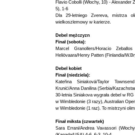
Flavio Cobolli (Włochy, 10) - Alexander Z
5), 1-6
Dla 29-letniego Zvereva, mistrza ol
wielkoszlemowy w karierze.
Debel mężczyzn
Finał (sobota):
Marcel Granollers/Horacio Zeballos
Heliövaara/Henry Patten (Finlandia/W.Bry
Debel kobiet
Finał (niedziela):
Kateřina Siniaková/Taylor Townse
Krunić/Anna Danilina (Serbia/Kazachstan
30-letnia Siniakova wygrała debel w RG
w Wimbledonie (3 razy), Australian Open
w Wimbledonie (1 raz). To mistrzyni olim
Finał miksta (czwartek)
Sara Errani/Andrea Vavassori (Włochy
(Kanada/USA) 4-6, 6-3, 10-4