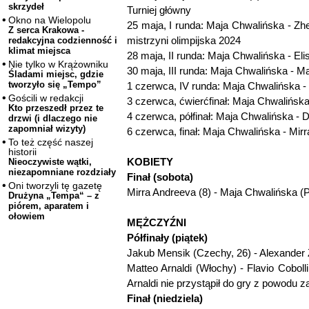
skrzydeł
Turniej główny
Okno na Wielopolu
25 maja, I runda: Maja Chwalińska - Zh
Z serca Krakowa -
mistrzyni olimpijska 2024
redakcyjna codzienność i
klimat miejsca
28 maja, II runda: Maja Chwalińska - Eli
Nie tylko w Krążowniku
30 maja, III runda: Maja Chwalińska - Ma
Śladami miejsc, gdzie
tworzyło się „Tempo”
1 czerwca, IV runda: Maja Chwalińska - 
Gościli w redakcji
3 czerwca, ćwierćfinał: Maja Chwalińska 
Kto przeszedł przez te
4 czerwca, półfinał: Maja Chwalińska - D
drzwi (i dlaczego nie
zapomniał wizyty)
6 czerwca, finał: Maja Chwalińska - Mirr
To też część naszej
historii
KOBIETY
Nieoczywiste wątki,
niezapomniane rozdziały
Finał (sobota)
Oni tworzyli tę gazetę
Mirra Andreeva (8) - Maja Chwalińska (P
Drużyna „Tempa“ – z
piórem, aparatem i
ołowiem
MĘŻCZYŹNI
Półfinały (piątek)
Jakub Mensik (Czechy, 26) - Alexander Z
Matteo Arnaldi (Włochy) - Flavio Coboll
Arnaldi nie przystąpił do gry z powodu za
Finał (niedziela)