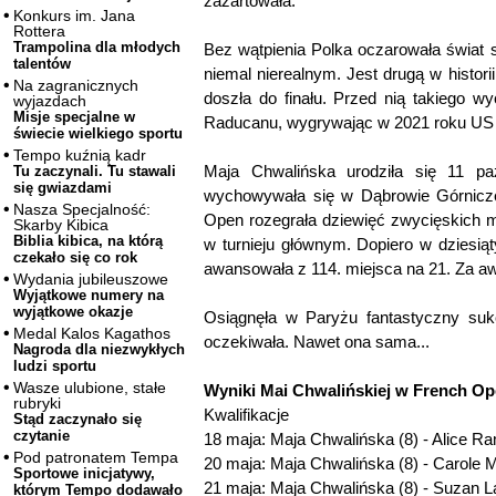
zażartowała.
Konkurs im. Jana
Rottera
Trampolina dla młodych
Bez wątpienia Polka oczarowała świat
talentów
niemal nierealnym. Jest drugą w histori
Na zagranicznych
doszła do finału. Przed nią takiego 
wyjazdach
Misje specjalne w
Raducanu, wygrywając w 2021 roku US
świecie wielkiego sportu
Tempo kuźnią kadr
Maja Chwalińska urodziła się 11 pa
Tu zaczynali. Tu stawali
się gwiazdami
wychowywała się w Dąbrowie Górniczej
Nasza Specjalność:
Open rozegrała dziewięć zwycięskich m
Skarby Kibica
Biblia kibica, na którą
w turnieju głównym. Dopiero w dziesi
czekało się co rok
awansowała z 114. miejsca na 21. Za awa
Wydania jubileuszowe
Wyjątkowe numery na
wyjątkowe okazje
Osiągnęła w Paryżu fantastyczny sukc
Medal Kalos Kagathos
oczekiwała. Nawet ona sama...
Nagroda dla niezwykłych
ludzi sportu
Wasze ulubione, stałe
Wyniki Mai Chwalińskiej w French Op
rubryki
Kwalifikacje
Stąd zaczynało się
czytanie
18 maja: Maja Chwalińska (8) - Alice Ra
Pod patronatem Tempa
20 maja: Maja Chwalińska (8) - Carole M
Sportowe inicjatywy,
21 maja: Maja Chwalińska (8) - Suzan La
którym Tempo dodawało