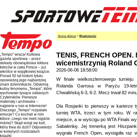
Strona główna
>
Wiadomości
TENIS, FRENCH OPEN. 
„Tempo” wraca! Kultowa
gazeta sportowa – przez
wicemistrzynią Roland G
dekady obowiązkowa lektura
kibiców w całej Polsce – już
2026-06-06 18:58:00
wkrótce w wyjątkowej książce.
Ponad 50 lat historii tytułu
W finale wielkoszlemowego turniej
opowiedzą jego najbardziej
znani dziennikarze. Odsłonią
Rolanda Garrosa w Paryżu 19-letn
kulisy fenomenu „Tempa”, które
Chwalińską 6-3, 6-2. Mecz trwał 82 minu
wychowało tysiące oddanych
Czytelników. Pierwsze
materiały i archiwalia –
Dla Rosjanki to pierwszy w karierze 
najpierw u nas w Internecie!
Dlaczego „Tempo” rozpalało
turniej WTA, trzeci w tym roku. W 
emocje? Co kochali w nim
kibice, czego nie mieli nigdzie
miejsce, a w wyścigu po WTA Finals wy
indziej? Skąd wziął się kult,
Sabalenkę. Jej trenerką jest Hiszpank
który trwa do dziś? Odpowiedzi
w kolejnych rozdziałach
wygrała French Open, wystąpiła raz w
książki: