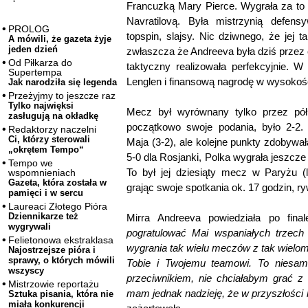
Francuzką Mary Pierce. Wygrała za to
Navratilovą. Była mistrzynią defens
PROLOG
topspin, slajsy. Nic dziwnego, że jej t
A mówili, że gazeta żyje
jeden dzień
zwłaszcza że Andreeva była dziś przez
Od Piłkarza do
taktyczny realizowała perfekcyjnie. W
Supertempa
Lenglen i finansową nagrodę w wysokośc
Jak narodziła się legenda
Przeżyjmy to jeszcze raz
Tylko najwięksi
Mecz był wyrównany tylko przez pół g
zasługują na okładkę
początkowo swoje podania, było 2-2.
Redaktorzy naczelni
Ci, którzy sterowali
Maja (3-2), ale kolejne punkty zdobywała
„okrętem Tempo“
5-0 dla Rosjanki, Polka wygrała jeszcze 
Tempo we
To był jej dziesiąty mecz w Paryżu (li
wspomnieniach
Gazeta, która została w
grając swoje spotkania ok. 17 godzin, ry
pamięci i w sercu
Laureaci Złotego Pióra
Dziennikarze też
Mirra Andreeva powiedziała po final
wygrywali
pogratulować Mai wspaniałych trzech t
Felietonowa ekstraklasa
wygrania tak wielu meczów z tak wielo
Najostrzejsze pióra i
sprawy, o których mówili
Tobie i Twojemu teamowi. To niesam
wszyscy
przeciwnikiem, nie chciałabym grać 
Mistrzowie reportażu
mam jednak nadzieję, że w przyszłości r
Sztuka pisania, która nie
miała konkurencji