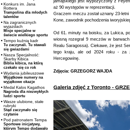
jamajskiego jest wypożyczony z Feye
Konkurs im. Jana
aż 90 występów w reprezentacji.
Rottera
Trampolina dla młodych
Graczem meczu został uznany 23-letni
talentów
Kone, zawodnik pochodzenia iworyjskie
Na zagranicznych
wyjazdach
Misje specjalne w
Od 61. minuty na boisku, za Lukica, po
świecie wielkiego sportu
wiosną rozegrał 9 meczów w barwach J
Tempo kuźnią kadr
Tu zaczynali. Tu stawali
Realu Saragossa). Ciekawe, że jest Ser
się gwiazdami
tego kraju, ale od 2024 roku - za 
Nasza Specjalność:
Hercegowinę.
Skarby Kibica
Biblia kibica, na którą
czekało się co rok
Zdjęcia: GRZEGORZ WAJDA
Wydania jubileuszowe
Wyjątkowe numery na
wyjątkowe okazje
Galeria zdjęć z Toronto - G
Medal Kalos Kagathos
Nagroda dla niezwykłych
ludzi sportu
Wasze ulubione, stałe
rubryki
Stąd zaczynało się
czytanie
Pod patronatem Tempa
Sportowe inicjatywy,
którym Tempo dodawało