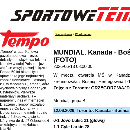
Strona główna
>
Wiadomości
MUNDIAL. Kanada - Bośn
„Tempo” wraca! Kultowa
gazeta sportowa – przez
(FOTO)
dekady obowiązkowa lektura
kibiców w całej Polsce – już
2026-06-13 08:00:00
wkrótce w wyjątkowej książce.
Ponad 50 lat historii tytułu
W meczu otwarcia MŚ w Kanadzie,
opowiedzą jego najbardziej
znani dziennikarze. Odsłonią
zremisowała z Bośnią i Hercegowiną 1-1
kulisy fenomenu „Tempa”, które
Zdjęcia z Toronto: GRZEGORZ WAJ
wychowało tysiące oddanych
Czytelników. Pierwsze
materiały i archiwalia –
Mundial, grupa B
najpierw u nas w Internecie!
Dlaczego „Tempo” rozpalało
emocje? Co kochali w nim
12.06.2026, Toronto: Kanada - Bośnia 
kibice, czego nie mieli nigdzie
indziej? Skąd wziął się kult,
0-1 Jovo Lukic 21 (głową)
który trwa do dziś? Odpowiedzi
w kolejnych rozdziałach
1-1 Cyle Larkin 78
książki: