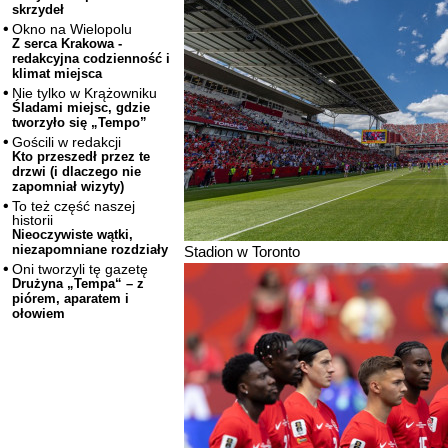
skrzydeł
Okno na Wielopolu
Z serca Krakowa -
redakcyjna codzienność i
klimat miejsca
Nie tylko w Krążowniku
Śladami miejsc, gdzie
tworzyło się „Tempo”
Gościli w redakcji
Kto przeszedł przez te
drzwi (i dlaczego nie
zapomniał wizyty)
To też część naszej
historii
Nieoczywiste wątki,
niezapomniane rozdziały
Stadion w Toronto
Oni tworzyli tę gazetę
Drużyna „Tempa“ – z
piórem, aparatem i
ołowiem