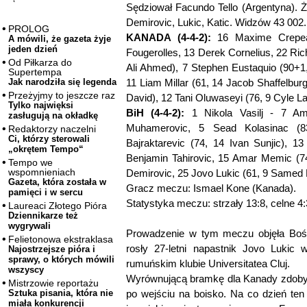
Sędziował Facundo Tello (Argentyna). Żó
Demirovic, Lukic, Katic. Widzów 43 002
PROLOG
KANADA (4-4-2):
16 Maxime Crepeau
A mówili, że gazeta żyje
jeden dzień
Fougerolles, 13 Derek Cornelius, 22 Ric
Od Piłkarza do
Ali Ahmed), 7 Stephen Eustaquio (90+1
Supertempa
11 Liam Millar (61, 14 Jacob Shaffelbur
Jak narodziła się legenda
Przeżyjmy to jeszcze raz
David), 12 Tani Oluwaseyi (76, 9 Cyle La
Tylko najwięksi
BiH (4-4-2):
1 Nikola Vasilj - 7 Ama
zasługują na okładkę
Muhamerovic, 5 Sead Kolasinac (8
Redaktorzy naczelni
Ci, którzy sterowali
Bajraktarevic (74, 14 Ivan Sunjic), 1
„okrętem Tempo“
Benjamin Tahirovic, 15 Amar Memic (74
Tempo we
wspomnieniach
Demirovic, 25 Jovo Lukic (61, 9 Samed 
Gazeta, która została w
Gracz meczu: Ismael Kone (Kanada).
pamięci i w sercu
Statystyka meczu: strzały 13:8, celne 4:
Laureaci Złotego Pióra
Dziennikarze też
wygrywali
Prowadzenie w tym meczu objęła Bośni
Felietonowa ekstraklasa
rosły 27-letni napastnik Jovo Lukic
Najostrzejsze pióra i
sprawy, o których mówili
rumuńskim klubie Universitatea Cluj.
wszyscy
Wyrównującą bramkę dla Kanady zdobył 3
Mistrzowie reportażu
po wejściu na boisko. Na co dzień te
Sztuka pisania, która nie
miała konkurencji