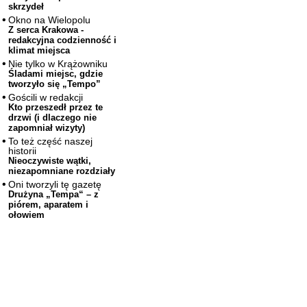
skrzydeł
Okno na Wielopolu
Z serca Krakowa -
redakcyjna codzienność i
klimat miejsca
Nie tylko w Krążowniku
Śladami miejsc, gdzie
tworzyło się „Tempo”
Gościli w redakcji
Kto przeszedł przez te
drzwi (i dlaczego nie
zapomniał wizyty)
To też część naszej
historii
Nieoczywiste wątki,
niezapomniane rozdziały
Oni tworzyli tę gazetę
Drużyna „Tempa“ – z
piórem, aparatem i
ołowiem