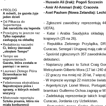
- Hussein Ali (Irak): Pogoń Szczecin
- Amir Al-Ammari (Irak): Cracovia
PROLOG
- Axel Paulsen (Nowa Zelandia): Lech
A mówili, że gazeta żyje
jeden dzień
Od Piłkarza do
- Zgłoszeni zawodnicy reprezentują 4
Supertempa
UEFA).
Jak narodziła się legenda
Przeżyjmy to jeszcze raz
- Katar i Arabia Saudyjska składają
Tylko najwięksi
krajowych (25 na 26).
zasługują na okładkę
- Republika Zielonego Przylądka, D
Redaktorzy naczelni
Ci, którzy sterowali
Curacao, Senegal i Urugwaj mają całe sk
„okrętem Tempo“
- Spośród zgłoszonych 357 zawodników
Tempo we
debiutanci.
wspomnieniach
Gazeta, która została w
- Najstarszy piłkarz to Szkot Craig Gor
pamięci i w sercu
Meksykanin Gilberto Mora (17 lat i 240 d
Laureaci Złotego Pióra
Dziennikarze też
- 22 graczy ma mniej niż 20 lat, 7 więcej
wygrywali
- W imprezie wystąpi 22 mistrzów świat
Felietonowa ekstraklasa
- Argentyńczyk Lionel Messi, Portugal
Najostrzejsze pióra i
sprawy, o których mówili
bramkarz Guillermo Ochoa zagrają w MŚ
wszyscy
- Zadebiutują reprezentacje takich kra
Mistrzowie reportażu
Curacao, Jordania czy Uzbekistan.
Sztuka pisania, która nie
miała konkurencji