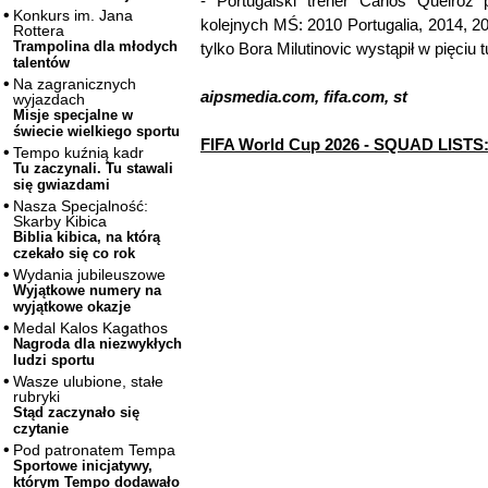
- Portugalski trener Carlos Queiroz 
Konkurs im. Jana
kolejnych MŚ: 2010 Portugalia, 2014, 2
Rottera
Trampolina dla młodych
tylko Bora Milutinovic wystąpił w pięciu 
talentów
Na zagranicznych
aipsmedia.com, fifa.com, st
wyjazdach
Misje specjalne w
świecie wielkiego sportu
FIFA World Cup 2026 - SQUAD LISTS:
Tempo kuźnią kadr
Tu zaczynali. Tu stawali
się gwiazdami
Nasza Specjalność:
Skarby Kibica
Biblia kibica, na którą
czekało się co rok
Wydania jubileuszowe
Wyjątkowe numery na
wyjątkowe okazje
Medal Kalos Kagathos
Nagroda dla niezwykłych
ludzi sportu
Wasze ulubione, stałe
rubryki
Stąd zaczynało się
czytanie
Pod patronatem Tempa
Sportowe inicjatywy,
którym Tempo dodawało