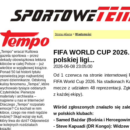
Strona główna
>
Wiadomości
FIFA WORLD CUP 2026. T
„Tempo” wraca! Kultowa
gazeta sportowa – przez
polskiej ligi...
dekady obowiązkowa lektura
kibiców w całej Polsce – już
2026-06-08 23:05:00
wkrótce w wyjątkowej książce.
Ponad 50 lat historii tytułu
Od 1 czerwca na stronie internetowej 
opowiedzą jego najbardziej
znani dziennikarze. Odsłonią
FIFA World Cup 2026. Na stadionach K
kulisy fenomenu „Tempa”, które
mecze z udziałem 48 reprezentacji. Zgł
wychowało tysiące oddanych
Czytelników. Pierwsze
z każdej ekipy).
materiały i archiwalia –
najpierw u nas w Internecie!
Dlaczego „Tempo” rozpalało
Wśród zgłoszonych znalazło się zale
emocje? Co kochali w nim
kibice, czego nie mieli nigdzie
w polskich klubach:
indziej? Skąd wziął się kult,
- Samed Bażdar (Bośnia i Hercegowina
który trwa do dziś? Odpowiedzi
w kolejnych rozdziałach
- Steve Kapuadi (DR Kongo): Widzew
książki: