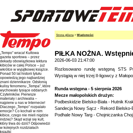
Strona główna
>
Wiadomości
PIŁKA NOŻNA. Wstępnie
„Tempo” wraca! Kultowa
gazeta sportowa – przez
2026-06-03 21:47:00
dekady obowiązkowa lektura
kibiców w całej Polsce – już
Rozlosowano rundę wstępną STS Pu
wkrótce w wyjątkowej książce.
Ponad 50 lat historii tytułu
Wystąpią w niej trzej II-ligowcy z Małopo
opowiedzą jego najbardziej
znani dziennikarze. Odsłonią
kulisy fenomenu „Tempa”, które
Runda wstępna - 5 sierpnia 2026
wychowało tysiące oddanych
Czytelników. Pierwsze
Mecze małopolskich drużyn:
materiały i archiwalia –
Podbeskidzie Bielsko-Biała - Hutnik Kr
najpierw u nas w Internecie!
Dlaczego „Tempo” rozpalało
Sandecja Nowy Sącz - Rekord Bielsko-B
emocje? Co kochali w nim
Podhale Nowy Targ - Chojniczanka Choj
kibice, czego nie mieli nigdzie
indziej? Skąd wziął się kult,
który trwa do dziś? Odpowiedzi
w kolejnych rozdziałach
książki: