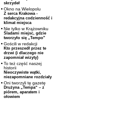
skrzydeł
Okno na Wielopolu
Z serca Krakowa -
redakcyjna codzienność i
klimat miejsca
Nie tylko w Krążowniku
Śladami miejsc, gdzie
tworzyło się „Tempo”
Gościli w redakcji
Kto przeszedł przez te
drzwi (i dlaczego nie
zapomniał wizyty)
To też część naszej
historii
Nieoczywiste wątki,
niezapomniane rozdziały
Oni tworzyli tę gazetę
Drużyna „Tempa“ – z
piórem, aparatem i
ołowiem