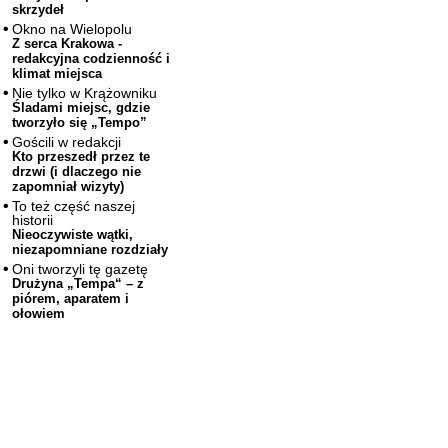
skrzydeł
Okno na Wielopolu
Z serca Krakowa -
redakcyjna codzienność i
klimat miejsca
Nie tylko w Krążowniku
Śladami miejsc, gdzie
tworzyło się „Tempo”
Gościli w redakcji
Kto przeszedł przez te
drzwi (i dlaczego nie
zapomniał wizyty)
To też część naszej
historii
Nieoczywiste wątki,
niezapomniane rozdziały
Oni tworzyli tę gazetę
Drużyna „Tempa“ – z
piórem, aparatem i
ołowiem