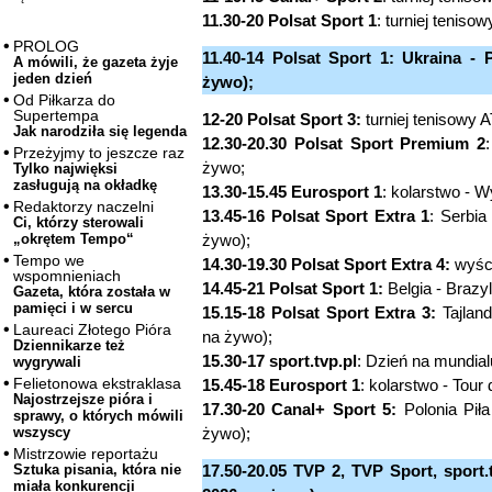
11.30-20 Polsat Sport 1
: turniej teniso
PROLOG
11.40-14 Polsat Sport 1: Ukraina - 
A mówili, że gazeta żyje
jeden dzień
żywo);
Od Piłkarza do
Supertempa
12-20 Polsat Sport 3:
turniej tenisowy 
Jak narodziła się legenda
12.30-20.30 Polsat Sport Premium 2
Przeżyjmy to jeszcze raz
żywo;
Tylko najwięksi
zasługują na okładkę
13.30-15.45 Eurosport 1
: kolarstwo - W
Redaktorzy naczelni
13.45-16 Polsat Sport Extra 1
: Serbia
Ci, którzy sterowali
żywo);
„okrętem Tempo“
Tempo we
14.30-19.30 Polsat Sport Extra 4:
wyści
wspomnieniach
14.45-21 Polsat Sport 1:
Belgia - Brazy
Gazeta, która została w
pamięci i w sercu
15.15-18 Polsat Sport Extra 3:
Tajland
Laureaci Złotego Pióra
na żywo);
Dziennikarze też
15.30-17 sport.tvp.pl
: Dzień na mundial
wygrywali
Felietonowa ekstraklasa
15.45-18 Eurosport 1
: kolarstwo - Tour
Najostrzejsze pióra i
17.30-20 Canal+ Sport 5:
Polonia Piła
sprawy, o których mówili
żywo);
wszyscy
Mistrzowie reportażu
17.50-20.05 TVP 2, TVP Sport, sport.
Sztuka pisania, która nie
miała konkurencji