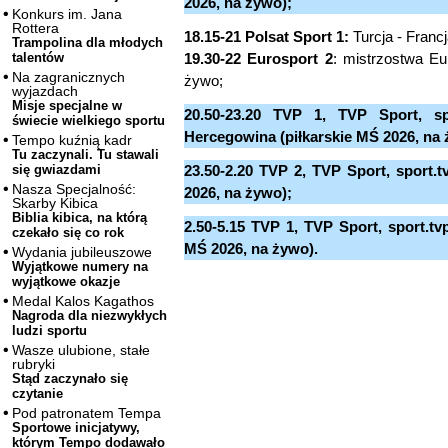
2026, na żywo);
Konkurs im. Jana
Rottera
18.15-21 Polsat Sport 1:
Turcja - Franc
Trampolina dla młodych
19.30-22 Eurosport 2
: mistrzostwa E
talentów
Na zagranicznych
żywo;
wyjazdach
Misje specjalne w
20.50-23.20 TVP 1, TVP Sport, spo
świecie wielkiego sportu
Hercegowina (piłkarskie MŚ 2026, na 
Tempo kuźnią kadr
Tu zaczynali. Tu stawali
23.50-2.20 TVP 2, TVP Sport, sport.t
się gwiazdami
Nasza Specjalność:
2026, na żywo);
Skarby Kibica
Biblia kibica, na którą
2.50-5.15 TVP 1, TVP Sport, sport.tvp
czekało się co rok
MŚ 2026, na żywo).
Wydania jubileuszowe
Wyjątkowe numery na
wyjątkowe okazje
Medal Kalos Kagathos
Nagroda dla niezwykłych
ludzi sportu
Wasze ulubione, stałe
rubryki
Stąd zaczynało się
czytanie
Pod patronatem Tempa
Sportowe inicjatywy,
którym Tempo dodawało