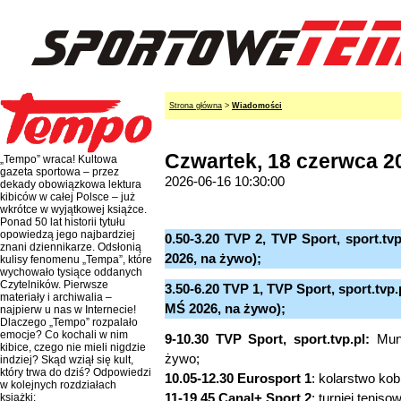
Strona główna
>
Wiadomości
Czwartek, 18 czerwca 2
„Tempo” wraca! Kultowa
gazeta sportowa – przez
2026-06-16 10:30:00
dekady obowiązkowa lektura
kibiców w całej Polsce – już
wkrótce w wyjątkowej książce.
Ponad 50 lat historii tytułu
opowiedzą jego najbardziej
0.50-3.20 TVP 2, TVP Sport, sport.tv
znani dziennikarze. Odsłonią
2026, na żywo);
kulisy fenomenu „Tempa”, które
wychowało tysiące oddanych
Czytelników. Pierwsze
3.50-6.20 TVP 1, TVP Sport, sport.tvp.
materiały i archiwalia –
MŚ 2026, na żywo);
najpierw u nas w Internecie!
Dlaczego „Tempo” rozpalało
emocje? Co kochali w nim
9-10.30 TVP Sport, sport.tvp.pl:
Mund
kibice, czego nie mieli nigdzie
żywo;
indziej? Skąd wziął się kult,
który trwa do dziś? Odpowiedzi
10.05-12.30 Eurosport 1
: kolarstwo kob
w kolejnych rozdziałach
11-19.45 Canal+ Sport 2
: turniej tenis
książki: