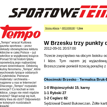
Strona główna
>
ARCHIWUM
>
I liga
W Brzesku trzy punkty d
„Tempo” wraca! Kultowa
gazeta sportowa – przez
2012-09-01 20:57:00
dekady obowiązkowa lektura
kibiców w całej Polsce – już
Trzecie zwycięstwo na obcym boisku od
wkrótce w wyjątkowej książce.
Ponad 50 lat historii tytułu
I lidze. Tym razem jej wyjazdow
opowiedzą jego najbardziej
Brzeszczanie ponieśli trzecią porażkę z
znani dziennikarze. Odsłonią
kulisy fenomenu „Tempa”, które
wychowało tysiące oddanych
Czytelników. Pierwsze
Okocimski Brzesko - Termalica Bruk-B
materiały i archiwalia –
najpierw u nas w Internecie!
Dlaczego „Tempo” rozpalało
1-0 Wojcieszyński 15
,
karny
emocje? Co kochali w nim
1-1 Rybski 27
kibice, czego nie mieli nigdzie
indziej? Skąd wziął się kult,
1-2 Ceglarz 82
który trwa do dziś? Odpowiedzi
w kolejnych rozdziałach
Sędziował Dawid Bukowczan. Żółte kartk
książki: