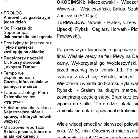
OKOCIMSKI:
Mieczkowski - Wieczor
Wawryka - Wojcieszyński, Baliga, Szał
PROLOG
Zaniewski (54 Ogar).
A mówili, że gazeta żyje
TERMALICA
: Nowak - Piątek, Czerwiń
jeden dzień
Od Piłkarza do
Lipecki), Rybski, Ceglarz, Horvath - P
Supertempa
Pawłowski).
Jak narodziła się legenda
Przeżyjmy to jeszcze raz
Tylko najwięksi
Po pierwszym kwadransie gospodarze m
zasługują na okładkę
finał. Właśnie wtedy za faul Plevy na D
Redaktorzy naczelni
Ci, którzy sterowali
karny. Wykorzystał go Wojcieszyński
„okrętem Tempo“
przed przerwą było jednak 1-1. Po p
Tempo we
sytuacji znalazł się Rybski, uderzył,
wspomnieniach
Gazeta, która została w
Wieczorka i wpadła do bramki. Była wąt
pamięci i w sercu
Rybski: - Stałem na drugim metrze,
Laureaci Złotego Pióra
zewnętrzną częścią stopy. Bramkarz jesz
Dziennikarze też
wygrywali
wpadła do siatki. “Po drodze” otarła 
Felietonowa ekstraklasa
zmieniła kierunku - opowiadał o trafieni
Najostrzejsze pióra i
sprawy, o których mówili
wszyscy
Wiele więcej emocji w pierwszej połowie
Mistrzowie reportażu
pola. W 51 min Okocimski miał szan
Sztuka pisania, która nie
miała konkurencji
znakomity strzał Wojcieszyńskiego ob