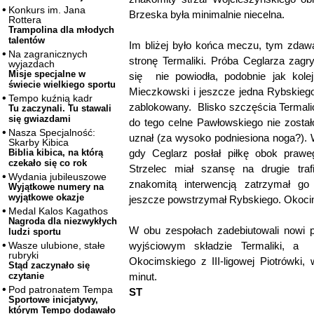
Konkurs im. Jana
Brzeska była minimalnie niecelna.
Rottera
Trampolina dla młodych
talentów
Im bliżej było końca meczu, tym zdaw
Na zagranicznych
stronę Termaliki. Próba Ceglarza zag
wyjazdach
Misje specjalne w
się nie powiodła, podobnie jak kolej
świecie wielkiego sportu
Mieczkowski i jeszcze jedna Rybskiego
Tempo kuźnią kadr
zablokowany. Blisko szczęścia Termalic
Tu zaczynali. Tu stawali
się gwiazdami
do tego celne Pawłowskiego nie zostało
Nasza Specjalność:
uznał (za wysoko podniesiona noga?). W
Skarby Kibica
gdy Ceglarz posłał piłkę obok praw
Biblia kibica, na którą
czekało się co rok
Strzelec miał szansę na drugie tra
Wydania jubileuszowe
znakomitą interwencją zatrzymał g
Wyjątkowe numery na
wyjątkowe okazje
jeszcze powstrzymał Rybskiego. Okoci
Medal Kalos Kagathos
Nagroda dla niezwykłych
W obu zespołach zadebiutowali nowi pi
ludzi sportu
wyjściowym składzie Termaliki, a 
Wasze ulubione, stałe
rubryki
Okocimskiego z III-ligowej Piotrówki
Stąd zaczynało się
minut.
czytanie
Pod patronatem Tempa
ST
Sportowe inicjatywy,
którym Tempo dodawało