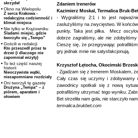
skrzydeł
Zdaniem trenerów
Okno na Wielopolu
Kazimierz Moskal, Termalica Bruk-Bet
Z serca Krakowa -
- Wygraliśmy 2:1 i to jest najważni
redakcyjna codzienność i
klimat miejsca
zasłużyliśmy na zwycięstwo. W końcówce
Nie tylko w Krążowniku
punkty. Taka jest piłka. Mecz oscylo
Śladami miejsc, gdzie
dobrze zagraliśmy, ale nie zdobyliśmy
tworzyło się „Tempo”
Gościli w redakcji
Cieszę się, że przegrywając potrafiliś
Kto przeszedł przez te
gry jednak mnie nie satysfakcjonują.
drzwi (i dlaczego nie
zapomniał wizyty)
To też część naszej
Krzysztof Łętocha, Okocimski Brzesk
historii
- Zgadzam się z trenerem Moskalem, że
Nieoczywiste wątki,
niezapomniane rozdziały
Cały czas się uczymy i zdobywamy d
Oni tworzyli tę gazetę
zawodnicy spotkali się z nową sytuac
Drużyna „Tempa“ – z
potrafiliśmy utrzymać tego wyniku. Zabr
piórem, aparatem i
ołowiem
Bet strzeliła nam gola, nie starczyło nam
termalica.brukbet.com