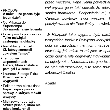
przed meczem, Pepe Reina powiedział 
wykonywał go w taki sposób, że uder
PROLOG
słupku bramkarza. Podpowiadał mi, że 
A mówili, że gazeta żyje
jeden dzień
Cardozo powtórzy swój wyczyn. Ta
Od Piłkarza do
podziękowania dla Pepe Reiny
- powiedzi
Supertempa
Jak narodziła się legenda
Przeżyjmy to jeszcze raz
-W Hiszpanii taka wygrana była bard
Tylko najwięksi
wszystkich fanów z Półwyspu Iberyjsk
zasługują na okładkę
póki co zawodzimy na tych mistrzos
Redaktorzy naczelni
Ci, którzy sterowali
łatwością, jak miało to miejsce w sp
„okrętem Tempo“
gdzie główną rolę odgrywały indywidual
Tempo we
na pojedynek z Niemcami. Liczę na to, 
wspomnieniach
Gazeta, która została w
na tych mistrzostwach, a to samo po
pamięci i w sercu
zakończył Casillas.
Laureaci Złotego Pióra
Dziennikarze też
wygrywali
ASInfo
Felietonowa ekstraklasa
Najostrzejsze pióra i
sprawy, o których mówili
wszyscy
Mistrzowie reportażu
Sztuka pisania, która nie
miała konkurencji