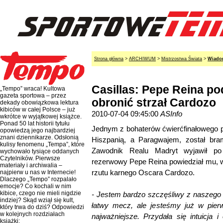
Strona główna
>
ARCHIWUM
>
Mistrzostwa Świata
>
Wiado
Casillas: Pepe Reina po
„Tempo” wraca! Kultowa
gazeta sportowa – przez
obronić strzał Cardozo
dekady obowiązkowa lektura
kibiców w całej Polsce – już
2010-07-04 09:45:00
ASInfo
wkrótce w wyjątkowej książce.
Ponad 50 lat historii tytułu
Jednym z bohaterów ćwierćfinałowego 
opowiedzą jego najbardziej
znani dziennikarze. Odsłonią
Hiszpanią, a Paragwajem, został bram
kulisy fenomenu „Tempa”, które
Zawodnik Realu Madryt wyjawił po
wychowało tysiące oddanych
Czytelników. Pierwsze
rezerwowy Pepe Reina powiedział mu, w 
materiały i archiwalia –
rzutu karnego Oscara Cardozo.
najpierw u nas w Internecie!
Dlaczego „Tempo” rozpalało
emocje? Co kochali w nim
kibice, czego nie mieli nigdzie
- Jestem bardzo szczęśliwy z naszego t
indziej? Skąd wziął się kult,
łatwy mecz, ale jesteśmy już w pierw
który trwa do dziś? Odpowiedzi
w kolejnych rozdziałach
najważniejsze. Przydała się intuicja 
książki: