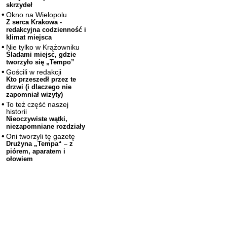
skrzydeł
Okno na Wielopolu
Z serca Krakowa -
redakcyjna codzienność i
klimat miejsca
Nie tylko w Krążowniku
Śladami miejsc, gdzie
tworzyło się „Tempo”
Gościli w redakcji
Kto przeszedł przez te
drzwi (i dlaczego nie
zapomniał wizyty)
To też część naszej
historii
Nieoczywiste wątki,
niezapomniane rozdziały
Oni tworzyli tę gazetę
Drużyna „Tempa“ – z
piórem, aparatem i
ołowiem