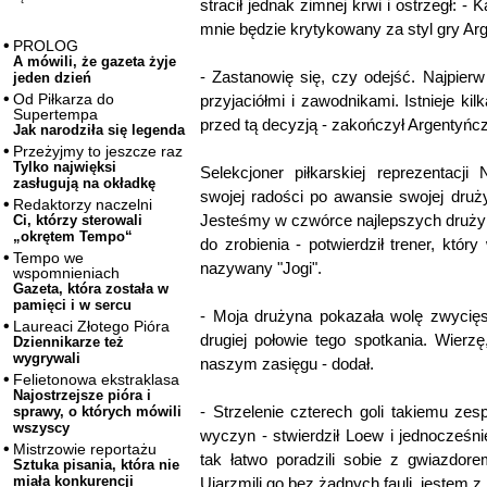
stracił jednak zimnej krwi i ostrzegł: -
mnie będzie krytykowany za styl gry Ar
PROLOG
A mówili, że gazeta żyje
- Zastanowię się, czy odejść. Najpie
jeden dzień
Od Piłkarza do
przyjaciółmi i zawodnikami. Istnieje ki
Supertempa
przed tą decyzją - zakończył Argentyńc
Jak narodziła się legenda
Przeżyjmy to jeszcze raz
Tylko najwięksi
Selekcjoner piłkarskiej reprezentacj
zasługują na okładkę
swojej radości po awansie swojej druży
Redaktorzy naczelni
Jesteśmy w czwórce najlepszych drużyn
Ci, którzy sterowali
„okrętem Tempo“
do zrobienia - potwierdził trener, który
Tempo we
nazywany "Jogi".
wspomnieniach
Gazeta, która została w
pamięci i w sercu
- Moja drużyna pokazała wolę zwycięs
Laureaci Złotego Pióra
drugiej połowie tego spotkania. Wierz
Dziennikarze też
wygrywali
naszym zasięgu - dodał.
Felietonowa ekstraklasa
Najostrzejsze pióra i
- Strzelenie czterech goli takiemu zes
sprawy, o których mówili
wszyscy
wyczyn - stwierdził Loew i jednocześn
Mistrzowie reportażu
tak łatwo poradzili sobie z gwiazdore
Sztuka pisania, która nie
miała konkurencji
Ujarzmili go bez żadnych fauli, jestem 