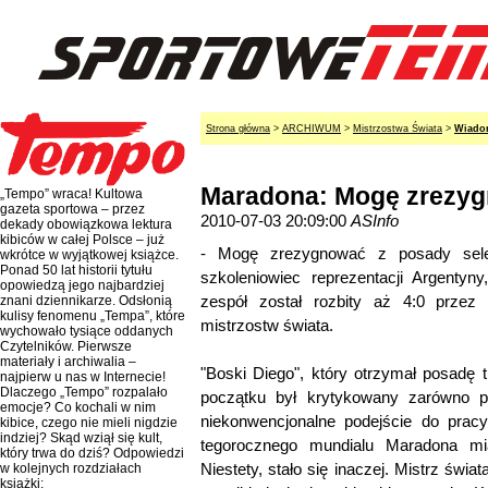
Strona główna
>
ARCHIWUM
>
Mistrzostwa Świata
>
Wiado
Maradona: Mogę zrezyg
„Tempo” wraca! Kultowa
gazeta sportowa – przez
2010-07-03 20:09:00
ASInfo
dekady obowiązkowa lektura
kibiców w całej Polsce – już
- Mogę zrezygnować z posady selek
wkrótce w wyjątkowej książce.
Ponad 50 lat historii tytułu
szkoleniowiec reprezentacji Argenty
opowiedzą jego najbardziej
zespół został rozbity aż 4:0 przez 
znani dziennikarze. Odsłonią
kulisy fenomenu „Tempa”, które
mistrzostw świata.
wychowało tysiące oddanych
Czytelników. Pierwsze
materiały i archiwalia –
"Boski Diego", który otrzymał posadę t
najpierw u nas w Internecie!
Dlaczego „Tempo” rozpalało
początku był krytykowany zarówno p
emocje? Co kochali w nim
niekonwencjonalne podejście do pracy
kibice, czego nie mieli nigdzie
indziej? Skąd wziął się kult,
tegorocznego mundialu Maradona mi
który trwa do dziś? Odpowiedzi
Niestety, stało się inaczej. Mistrz świa
w kolejnych rozdziałach
książki: