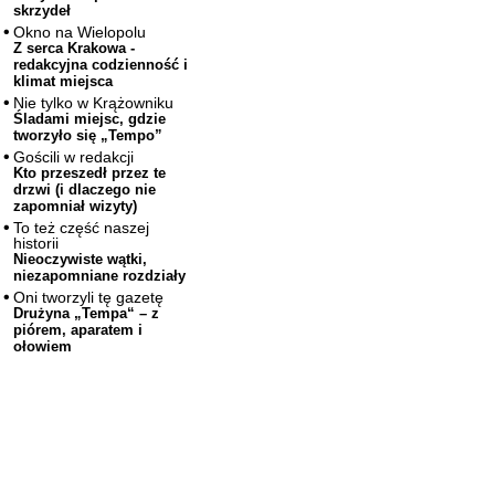
skrzydeł
Okno na Wielopolu
Z serca Krakowa -
redakcyjna codzienność i
klimat miejsca
Nie tylko w Krążowniku
Śladami miejsc, gdzie
tworzyło się „Tempo”
Gościli w redakcji
Kto przeszedł przez te
drzwi (i dlaczego nie
zapomniał wizyty)
To też część naszej
historii
Nieoczywiste wątki,
niezapomniane rozdziały
Oni tworzyli tę gazetę
Drużyna „Tempa“ – z
piórem, aparatem i
ołowiem