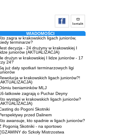
WIADOMOŚCI
Kto zagra w krakowskich ligach juniorów,
kiedy terminarze?
Jest decyzja - 24 drużyny w krakowskiej I
lidze juniorów (AKTUALIZACJA)
Ile drużyn w krakowskiej I lidze juniorów - 17
czy 24?
Są już daty spotkań terminarzowych ligi
juniorów
Rewolucja w krakowskich ligach juniorów?!
(AKTUALIZACJA)
Ośmiu beniaminków MLJ
16-latkowie zagrają o Puchar Deyny
Kto wystąpi w krakowskich ligach juniorów?
(AKTUALIZACJA)
Casting do Pogoni Skotniki
Perspektywy przed Dalinem
Kto awansuje, kto spadnie w ligach juniorów?
Z Pogonią Skotniki - na sportowo
EGZAMINY do Szkoły Mistrzostwa