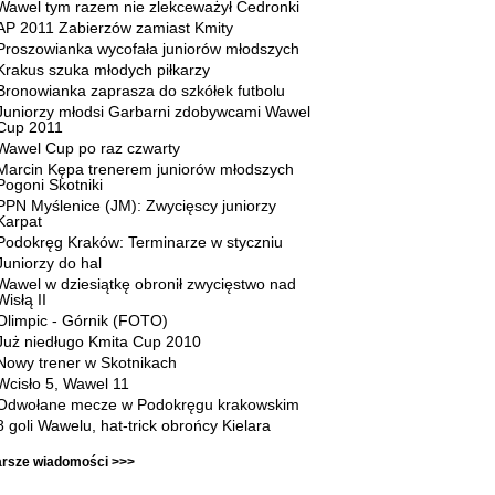
Wawel tym razem nie zlekceważył Cedronki
AP 2011 Zabierzów zamiast Kmity
Proszowianka wycofała juniorów młodszych
Krakus szuka młodych piłkarzy
Bronowianka zaprasza do szkółek futbolu
Juniorzy młodsi Garbarni zdobywcami Wawel
Cup 2011
Wawel Cup po raz czwarty
Marcin Kępa trenerem juniorów młodszych
Pogoni Skotniki
PPN Myślenice (JM): Zwycięscy juniorzy
Karpat
Podokręg Kraków: Terminarze w styczniu
Juniorzy do hal
Wawel w dziesiątkę obronił zwycięstwo nad
Wisłą II
Olimpic - Górnik (FOTO)
Już niedługo Kmita Cup 2010
Nowy trener w Skotnikach
Wcisło 5, Wawel 11
Odwołane mecze w Podokręgu krakowskim
8 goli Wawelu, hat-trick obrońcy Kielara
arsze wiadomości >>>