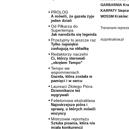
GARBARNIA Kra
KARPATY Siepra
PROLOG
A mówili, że gazeta żyje
WOSSM Kraków:
jeden dzień
Od Piłkarza do
Trenerami repreze
Supertempa
Jak narodziła się legenda
mzpnkrakow.pl
Przeżyjmy to jeszcze raz
Tylko najwięksi
zasługują na okładkę
Redaktorzy naczelni
Ci, którzy sterowali
„okrętem Tempo“
Tempo we
wspomnieniach
Gazeta, która została w
pamięci i w sercu
Laureaci Złotego Pióra
Dziennikarze też
wygrywali
Felietonowa ekstraklasa
Najostrzejsze pióra i
sprawy, o których mówili
wszyscy
Mistrzowie reportażu
Sztuka pisania, która nie
miała konkurencji