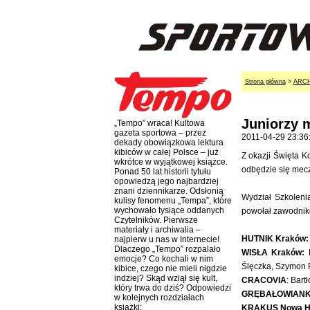
Strona główna
>
ARC
Juniorzy 
„Tempo” wraca! Kultowa
gazeta sportowa – przez
2011-04-29 23:36
dekady obowiązkowa lektura
kibiców w całej Polsce – już
Z okazji Święta K
wkrótce w wyjątkowej książce.
odbędzie się mecz
Ponad 50 lat historii tytułu
opowiedzą jego najbardziej
znani dziennikarze. Odsłonią
Wydział Szkoleni
kulisy fenomenu „Tempa”, które
wychowało tysiące oddanych
powołał zawodnik
Czytelników. Pierwsze
materiały i archiwalia –
HUTNIK Kraków:
najpierw u nas w Internecie!
Dlaczego „Tempo” rozpalało
WISŁA Kraków:
D
emocje? Co kochali w nim
Ślęczka, Szymon 
kibice, czego nie mieli nigdzie
indziej? Skąd wziął się kult,
CRACOVIA
: Bart
który trwa do dziś? Odpowiedzi
GRĘBAŁOWIANK
w kolejnych rozdziałach
książki:
KRAKUS Nowa H