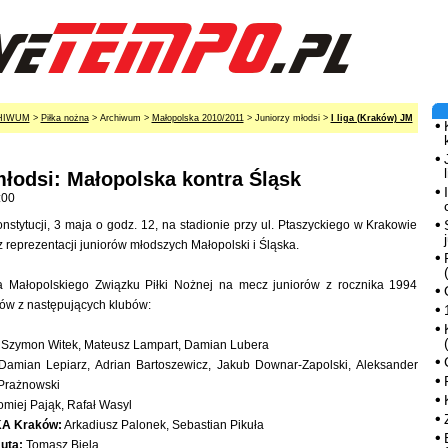
HIWUM
>
Piłka nożna
> Archiwum >
Małopolska 2010/2011
> Juniorzy młodsi >
I liga (Kraków) JM
młodsi: Małopolska kontra Śląsk
:00
onstytucji, 3 maja o godz. 12, na stadionie przy ul. Ptaszyckiego w Krakowie
 reprezentacji juniorów młodszych Małopolski i Śląska.
a Małopolskiego Związku Piłki Nożnej na mecz juniorów z rocznika 1994
ów z następujących klubów:
Szymon Witek, Mateusz Lampart, Damian Lubera
amian Lepiarz, Adrian Bartoszewicz, Jakub Downar-Zapolski, Aleksander
Prażnowski
łomiej Pająk, Rafał Wasyl
A Kraków:
Arkadiusz Palonek, Sebastian Pikuła
uta:
Tomasz Biela