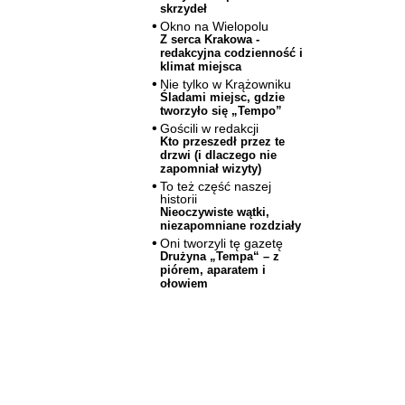
skrzydeł
Okno na Wielopolu
Z serca Krakowa -
redakcyjna codzienność i
klimat miejsca
Nie tylko w Krążowniku
Śladami miejsc, gdzie
tworzyło się „Tempo”
Gościli w redakcji
Kto przeszedł przez te
drzwi (i dlaczego nie
zapomniał wizyty)
To też część naszej
historii
Nieoczywiste wątki,
niezapomniane rozdziały
Oni tworzyli tę gazetę
Drużyna „Tempa“ – z
piórem, aparatem i
ołowiem