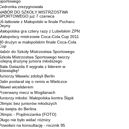
Sportowego
Cedronka zrezygnowała
NABÓR DO SZKOŁY MISTRZOSTWA
SPORTOWEGO już 7 czerwca
16-latkowie z Małopolski w finale Pucharu
Deyny
Małopolska gra cztery razy z Lubelskim ZPN
Małopolscy mistrzowie Coca-Cola Cup 2011
30 drużyn w małopolskim finale Coca-Cola
Cup
Nabór do Szkoły Mistrzostwa Sportowego
Szkoła Mistrzostwa Sportowego tworzy
kolejną drużynę juniora młodszego
Biała Gwiazda II wygrała z liderem w
dziewiątkę!
Juniorzy Wawelu zdobyli Berlin
Dalin postarał się o remis w Wieliczce
Wawel wiceliderem
Przerwany mecz w Mogilanach
Juniorzy młodsi: Małopolska kontra Śląsk
Olimpic bez juniorów młodszych
Na święta do Berlina
Olimpic - Prądniczanka (FOTO)
Długo nie było widać różnicy
Powołani na konsultację - rocznik 95