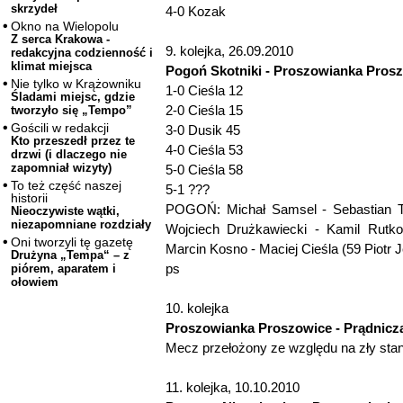
skrzydeł
4-0 Kozak
Okno na Wielopolu
Z serca Krakowa -
9. kolejka, 26.09.2010
redakcyjna codzienność i
klimat miejsca
Pogoń Skotniki - Proszowianka Proszo
Nie tylko w Krążowniku
1-0 Cieśla 12
Śladami miejsc, gdzie
2-0 Cieśla 15
tworzyło się „Tempo”
Gościli w redakcji
3-0 Dusik 45
Kto przeszedł przez te
4-0 Cieśla 53
drzwi (i dlaczego nie
zapomniał wizyty)
5-0 Cieśla 58
To też część naszej
5-1 ???
historii
POGOŃ: Michał Samsel - Sebastian T
Nieoczywiste wątki,
niezapomniane rozdziały
Wojciech Drużkawiecki - Kamil Rutko
Oni tworzyli tę gazetę
Marcin Kosno - Maciej Cieśla (59 Piotr 
Drużyna „Tempa“ – z
ps
piórem, aparatem i
ołowiem
10. kolejka
Proszowianka Proszowice - Prądnic
Mecz przełożony ze względu na zły stan
11. kolejka, 10.10.2010