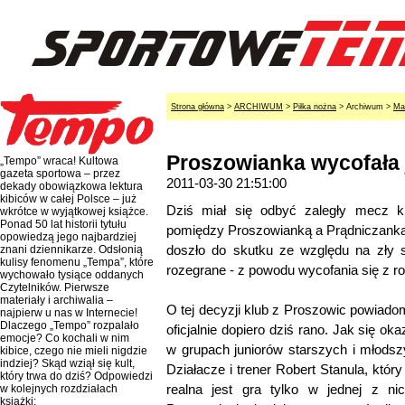
Strona główna
>
ARCHIWUM
>
Piłka nożna
> Archiwum >
Ma
Proszowianka wycofała
„Tempo” wraca! Kultowa
gazeta sportowa – przez
2011-03-30 21:51:00
dekady obowiązkowa lektura
kibiców w całej Polsce – już
Dziś miał się odbyć zaległy mecz kr
wkrótce w wyjątkowej książce.
Ponad 50 lat historii tytułu
pomiędzy Proszowianką a Prądniczanką. 
opowiedzą jego najbardziej
doszło do skutku ze względu na zły s
znani dziennikarze. Odsłonią
kulisy fenomenu „Tempa”, które
rozegrane - z powodu wycofania się z r
wychowało tysiące oddanych
Czytelników. Pierwsze
materiały i archiwalia –
O tej decyzji klub z Proszowic powiado
najpierw u nas w Internecie!
Dlaczego „Tempo” rozpalało
oficjalnie dopiero dziś rano. Jak się ok
emocje? Co kochali w nim
w grupach juniorów starszych i młodsz
kibice, czego nie mieli nigdzie
indziej? Skąd wziął się kult,
Działacze i trener Robert Stanula, któr
który trwa do dziś? Odpowiedzi
realna jest gra tylko w jednej z n
w kolejnych rozdziałach
książki: