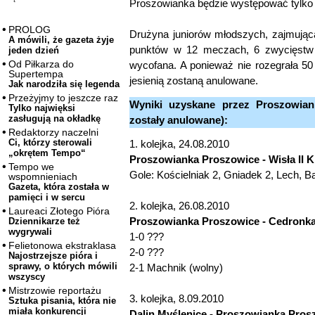
Proszowianka będzie występować tylko 
PROLOG
Drużyna juniorów młodszych, zajmująca
A mówili, że gazeta żyje
punktów w 12 meczach, 6 zwycięstw i
jeden dzień
Od Piłkarza do
wycofana. A ponieważ nie rozegrała 50
Supertempa
jesienią zostaną anulowane.
Jak narodziła się legenda
Przeżyjmy to jeszcze raz
Wyniki uzyskane przez Proszowiank
Tylko najwięksi
zasługują na okładkę
zostały anulowane):
Redaktorzy naczelni
Ci, którzy sterowali
1. kolejka, 24.08.2010
„okrętem Tempo“
Proszowianka Proszowice - Wisła II 
Tempo we
Gole: Kościelniak 2, Gniadek 2, Lech, B
wspomnieniach
Gazeta, która została w
pamięci i w sercu
2. kolejka, 26.08.2010
Laureaci Złotego Pióra
Proszowianka Proszowice - Cedronka
Dziennikarze też
wygrywali
1-0 ???
Felietonowa ekstraklasa
2-0 ???
Najostrzejsze pióra i
sprawy, o których mówili
2-1 Machnik (wolny)
wszyscy
Mistrzowie reportażu
3. kolejka, 8.09.2010
Sztuka pisania, która nie
miała konkurencji
Dalin Myślenice - Proszowianka Pros