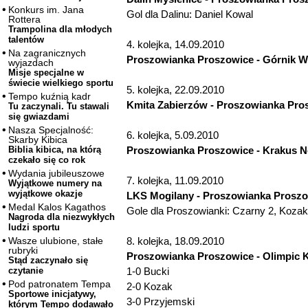
Konkurs im. Jana
Gol dla Dalinu: Daniel Kowal
Rottera
Trampolina dla młodych
talentów
4. kolejka, 14.09.2010
Na zagranicznych
Proszowianka Proszowice - Górnik Wi
wyjazdach
Misje specjalne w
świecie wielkiego sportu
5. kolejka, 22.09.2010
Tempo kuźnią kadr
Kmita Zabierzów - Proszowianka Pro
Tu zaczynali. Tu stawali
się gwiazdami
Nasza Specjalność:
6. kolejka, 5.09.2010
Skarby Kibica
Proszowianka Proszowice - Krakus N
Biblia kibica, na którą
czekało się co rok
Wydania jubileuszowe
7. kolejka, 11.09.2010
Wyjątkowe numery na
wyjątkowe okazje
LKS Mogilany - Proszowianka Proszo
Medal Kalos Kagathos
Gole dla Proszowianki: Czarny 2, Kozak
Nagroda dla niezwykłych
ludzi sportu
8. kolejka, 18.09.2010
Wasze ulubione, stałe
rubryki
Proszowianka Proszowice - Olimpic 
Stąd zaczynało się
1-0 Bucki
czytanie
Pod patronatem Tempa
2-0 Kozak
Sportowe inicjatywy,
3-0 Przyjemski
którym Tempo dodawało