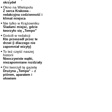
skrzydeł
Okno na Wielopolu
Z serca Krakowa -
redakcyjna codzienność i
klimat miejsca
Nie tylko w Krążowniku
Śladami miejsc, gdzie
tworzyło się „Tempo”
Gościli w redakcji
Kto przeszedł przez te
drzwi (i dlaczego nie
zapomniał wizyty)
To też część naszej
historii
Nieoczywiste wątki,
niezapomniane rozdziały
Oni tworzyli tę gazetę
Drużyna „Tempa“ – z
piórem, aparatem i
ołowiem