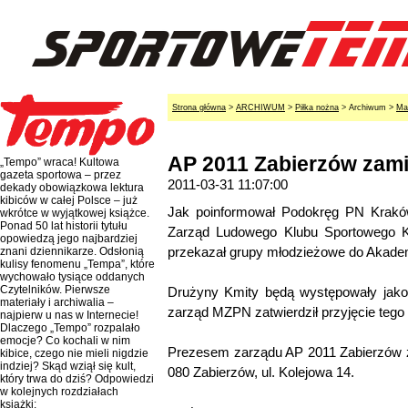
Strona główna
>
ARCHIWUM
>
Piłka nożna
> Archiwum >
Ma
AP 2011 Zabierzów zami
„Tempo” wraca! Kultowa
gazeta sportowa – przez
2011-03-31 11:07:00
dekady obowiązkowa lektura
kibiców w całej Polsce – już
Jak poinformował Podokręg PN Kraków
wkrótce w wyjątkowej książce.
Ponad 50 lat historii tytułu
Zarząd Ludowego Klubu Sportowego K
opowiedzą jego najbardziej
przekazał grupy młodzieżowe do Akademi
znani dziennikarze. Odsłonią
kulisy fenomenu „Tempa”, które
wychowało tysiące oddanych
Czytelników. Pierwsze
Drużyny Kmity będą występowały jako
materiały i archiwalia –
zarząd MZPN zatwierdził przyjęcie tego
najpierw u nas w Internecie!
Dlaczego „Tempo” rozpalało
emocje? Co kochali w nim
Prezesem zarządu AP 2011 Zabierzów zo
kibice, czego nie mieli nigdzie
indziej? Skąd wziął się kult,
080 Zabierzów, ul. Kolejowa 14.
który trwa do dziś? Odpowiedzi
w kolejnych rozdziałach
książki: