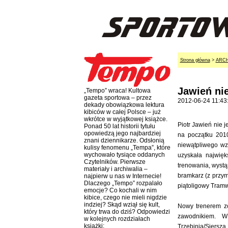
Strona główna
>
ARC
Jawień nie
„Tempo” wraca! Kultowa
gazeta sportowa – przez
2012-06-24 11:43
dekady obowiązkowa lektura
kibiców w całej Polsce – już
wkrótce w wyjątkowej książce.
Piotr Jawień nie j
Ponad 50 lat historii tytułu
opowiedzą jego najbardziej
na początku 2010
znani dziennikarze. Odsłonią
niewątpliwego wz
kulisy fenomenu „Tempa”, które
wychowało tysiące oddanych
uzyskała najwię
Czytelników. Pierwsze
trenowania, wystą
materiały i archiwalia –
bramkarz (z przy
najpierw u nas w Internecie!
Dlaczego „Tempo” rozpalało
piątoligowy Tramw
emocje? Co kochali w nim
kibice, czego nie mieli nigdzie
indziej? Skąd wziął się kult,
Nowy trenerem zos
który trwa do dziś? Odpowiedzi
zawodnikiem. 
w kolejnych rozdziałach
książki:
Trzebinia/Siersza