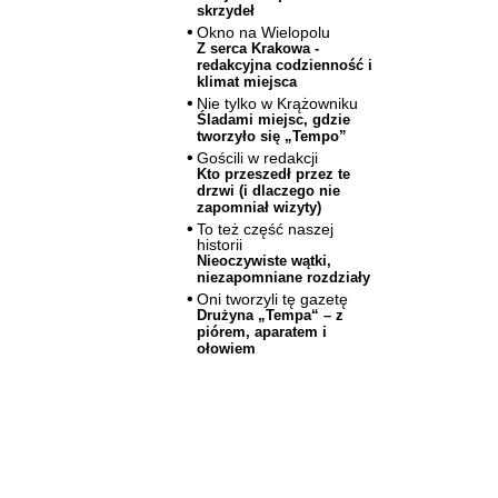
skrzydeł
Okno na Wielopolu
Z serca Krakowa -
redakcyjna codzienność i
klimat miejsca
Nie tylko w Krążowniku
Śladami miejsc, gdzie
tworzyło się „Tempo”
Gościli w redakcji
Kto przeszedł przez te
drzwi (i dlaczego nie
zapomniał wizyty)
To też część naszej
historii
Nieoczywiste wątki,
niezapomniane rozdziały
Oni tworzyli tę gazetę
Drużyna „Tempa“ – z
piórem, aparatem i
ołowiem