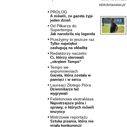
st/victoriazalas.pl
PROLOG
A mówili, że gazeta żyje
jeden dzień
Od Piłkarza do
Supertempa
Jak narodziła się legenda
Przeżyjmy to jeszcze raz
Tylko najwięksi
zasługują na okładkę
Redaktorzy naczelni
Ci, którzy sterowali
„okrętem Tempo“
Tempo we
wspomnieniach
Gazeta, która została w
pamięci i w sercu
Laureaci Złotego Pióra
Dziennikarze też
wygrywali
Felietonowa ekstraklasa
Najostrzejsze pióra i
sprawy, o których mówili
wszyscy
Mistrzowie reportażu
Sztuka pisania, która nie
miała konkurencji