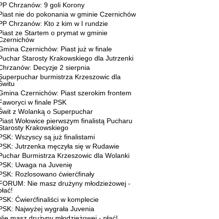
PP Chrzanów: 9 goli Korony
Piast nie do pokonania w gminie Czernichów
PP Chrzanów: Kto z kim w I rundzie
Piast ze Startem o prymat w gminie
Czernichów
Gmina Czernichów: Piast już w finale
Puchar Starosty Krakowskiego dla Jutrzenki
Chrzanów: Decyzje 2 sierpnia
Superpuchar burmistrza Krzeszowic dla
Świtu
Gmina Czernichów: Piast szerokim frontem
Faworyci w finale PSK
Świt z Wolanką o Superpuchar
Piast Wołowice pierwszym finalistą Pucharu
Starosty Krakowskiego
PSK: Wszyscy są już finalistami
PSK: Jutrzenka męczyła się w Rudawie
Puchar Burmistrza Krzeszowic dla Wolanki
PSK: Uwaga na Juvenię
PSK: Rozlosowano ćwierćfinały
FORUM: Nie masz drużyny młodzieżowej -
płać!
PSK: Ćwierćfinaliści w komplecie
PSK: Najwyżej wygrała Juvenia
Nie masz drużyny młodzieżowej - płać!