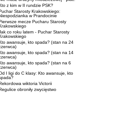
Kto z kim w II rundzie PSK?
Puchar Starosty Krakowskiego:
Niespodzianka w Prandocinie
Pierwsze mecze Pucharu Starosty
Krakowskiego
Jak co roku latem - Puchar Starosty
Krakowskiego
Kto awansuje, kto spada? (stan na 24
czerwca)
Kto awansuje, kto spada? (stan na 14
czerwca)
Kto awansuje, kto spada? (stan na 6
czerwca)
Od I ligi do C klasy: Kto awansuje, kto
spada?
Rekordowa wiktoria Victorii
Regulice obroniły zwycięstwo