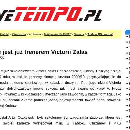
HIWUM
>
Piłka nożna
> Archiwum >
Małopolska 2011/2012
>
Seniorzy
>
A klasa (Chrzanów)
 jest już trenerem Victorii Zalas
:00
est już szkoleniowcem Victorii Zalas z chrzanowskiej A klasy. Drużynę przejął
 roku, w trakcie przerwy zimowej sezonu 2009/10, przyczyniając się do
rostu poziomu sportowego w zalaskiej drużynie. Pod jego okiem Victoria
kszy dotychczasowy ligowy sukces, jakim był awans do klasy A. Prócz
pił również w kilkudziesięciu meczach jako zawodnik, w każdej formacji. Jako
musu) obronił 2 karne podczas jednej połowy meczu! Jawień nadal prowadzi
aj Kraków.
tał Artur Oczkowski, były szkoleniowiecr Zagórzanki Zagórze, której jest
W swojej karierze występował m.in. w Fabloku Chrzanów i MKS
.