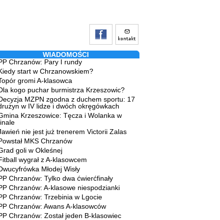
WIADOMOŚCI
PP Chrzanów: Pary I rundy
Kiedy start w Chrzanowskiem?
Topór gromi A-klasowca
Dla kogo puchar burmistrza Krzeszowic?
Decyzja MZPN zgodna z duchem sportu: 17
drużyn w IV lidze i dwóch okręgówkach
Gmina Krzeszowice: Tęcza i Wolanka w
finale
Jawień nie jest już trenerem Victorii Zalas
Powstał MKS Chrzanów
Grad goli w Okleśnej
Fitball wygrał z A-klasowcem
Dwucyfrówka Młodej Wisły
PP Chrzanów: Tylko dwa ćwierćfinały
PP Chrzanów: A-klasowe niespodzianki
PP Chrzanów: Trzebinia w Lgocie
PP Chrzanów: Awans A-klasowców
PP Chrzanów: Został jeden B-klasowiec