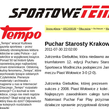
Strona główna
>
ARCHIWUM
>
Piłka nożna
> Archiwum >
Ma
Puchar Starosty Krakow
„Tempo” wraca! Kultowa
gazeta sportowa – przez
2011-07-30 22:02:00
dekady obowiązkowa lektura
kibiców w całej Polsce – już
Jutrzenka Giebułtów, która niedawno a
wkrótce w wyjątkowej książce.
Ponad 50 lat historii tytułu
triumfatorem 12. edycji Pucharu Star
opowiedzą jego najbardziej
Sportowca Modlniczka podopieczni Jan
znani dziennikarze. Odsłonią
kulisy fenomenu „Tempa”, które
meczu Piast Wołowice 3-0 (2-0).
wychowało tysiące oddanych
Czytelników. Pierwsze
materiały i archiwalia –
Jutrzenka Giebułtów, której prezesem
najpierw u nas w Internecie!
Dlaczego „Tempo” rozpalało
sukces z 2008. Piast Wołowice z kolei 
emocje? Co kochali w nim
Najlepszym zawodnikiem całego turnie
kibice, czego nie mieli nigdzie
indziej? Skąd wziął się kult,
Natomiast Puchar Fair Play przyzna
który trwa do dziś? Odpowiedzi
działacze sprawnie przygotowali dzisi
w kolejnych rozdziałach
książki: