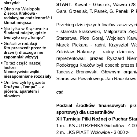
skrzydeł
START
: Kowal - Głuszek, Wawro (28 
Okno na Wielopolu
Gara, Grzesiak, T. Panek, G. Panek, P.
Z serca Krakowa -
redakcyjna codzienność i
klimat miejsca
Przebieg dzisiejszych finałów zaszczyc
Nie tylko w Krążowniku
- starosta krakowski, Małgorzata Zię
Śladami miejsc, gdzie
tworzyło się „Tempo”
Starostwa, Piotr Goraj, Wojciech Kar
Gościli w redakcji
Marek Piekara - radni, Krzysztof W
Kto przeszedł przez te
Zdzisław Rakoczy - radny dzielnicy 
drzwi (i dlaczego nie
zapomniał wizyty)
reprezentowali: prezes Ryszard Niem
To też część naszej
Podokręgu Kraków byli obecni: prezes 
historii
Tadeusz Bronowski. Głównym organiz
Nieoczywiste wątki,
niezapomniane rozdziały
Starostwa Powiatowego Jan Radzikowsk
Oni tworzyli tę gazetę
Drużyna „Tempa“ – z
piórem, aparatem i
cst
ołowiem
Podział środków finansowych prz
sportowy) dla uczestników
XII Turnieju Piłki Nożnej o Puchar St
1 m. LKS JUTRZENKA Giebułtów - 4 000
2 m. LKS PIAST Wołowice - 3 000 zł