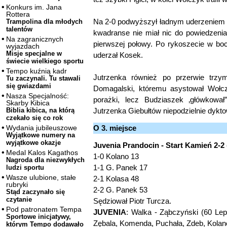
Konkurs im. Jana
Rottera
Na 2-0 podwyższył ładnym uderzeniem po
Trampolina dla młodych
talentów
kwadranse nie miał nic do powiedzenia
Na zagranicznych
pierwszej połowy. Po rykoszecie w bocz
wyjazdach
Misje specjalne w
uderzał Kosek.
świecie wielkiego sportu
Tempo kuźnią kadr
Jutrzenka również po przerwie trzym
Tu zaczynali. Tu stawali
się gwiazdami
Domagalski, któremu asystował Wołcz
Nasza Specjalność:
porażki, lecz Budziaszek ‚główkował
Skarby Kibica
Jutrzenka Giebułtów niepodzielnie dykto
Biblia kibica, na którą
czekało się co rok
O 3. miejsce
Wydania jubileuszowe
Wyjątkowe numery na
wyjątkowe okazje
Juvenia Prandocin - Start Kamień 2-2 
Medal Kalos Kagathos
1-0 Kolano 13
Nagroda dla niezwykłych
1-1 G. Panek 17
ludzi sportu
Wasze ulubione, stałe
2-1 Kolasa 48
rubryki
2-2 G. Panek 53
Stąd zaczynało się
czytanie
Sędziował Piotr Turcza.
Pod patronatem Tempa
JUVENIA
: Walka - Ząbczyński (60 Lep
Sportowe inicjatywy,
Zębala, Komenda, Puchała, Zdeb, Kolano
którym Tempo dodawało