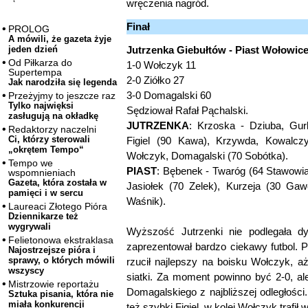
wręczenia nagród.
Finał
PROLOG
A mówili, że gazeta żyje
Jutrzenka Giebułtów - Piast Wołowice 
jeden dzień
Od Piłkarza do
1-0 Wołczyk 11
Supertempa
2-0 Ziółko 27
Jak narodziła się legenda
3-0 Domagalski 60
Przeżyjmy to jeszcze raz
Tylko najwięksi
Sędziował Rafał Pąchalski.
zasługują na okładkę
JUTRZENKA
: Krzoska - Dziuba, Gurb
Redaktorzy naczelni
Ci, którzy sterowali
Figiel (90 Kawa), Krzywda, Kowalczy
„okrętem Tempo“
Wołczyk, Domagalski (70 Sobótka).
Tempo we
PIAST
: Bębenek - Twaróg (64 Stawowi
wspomnieniach
Gazeta, która została w
Jasiołek (70 Zelek), Kurzeja (30 Gaw
pamięci i w sercu
Waśnik).
Laureaci Złotego Pióra
Dziennikarze też
wygrywali
Wyższość Jutrzenki nie podlegała dy
Felietonowa ekstraklasa
zaprezentował bardzo ciekawy futbol. P
Najostrzejsze pióra i
sprawy, o których mówili
rzucił najlepszy na boisku Wołczyk, a
wszyscy
siatki. Za moment powinno być 2-0, ale
Mistrzowie reportażu
Domagalskiego z najbliższej odległości.
Sztuka pisania, która nie
miała konkurencji
też szybki Figiel, w kolei Wołczyk trafił