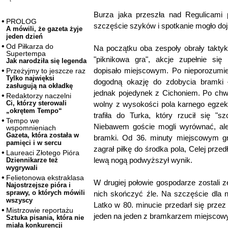
Burza jaka przeszła nad Regulicami
PROLOG
szczęście szyków i spotkanie mogło doj
A mówili, że gazeta żyje
jeden dzień
Od Piłkarza do
Na początku oba zespoły obrały taktyk
Supertempa
"piknikowa gra", akcje zupełnie się
Jak narodziła się legenda
dopisało miejscowym. Po nieporozumie
Przeżyjmy to jeszcze raz
Tylko najwięksi
dogodną okazję do zdobycia bramki 
zasługują na okładkę
jednak pojedynek z Cichoniem. Po chwil
Redaktorzy naczelni
Ci, którzy sterowali
wolny z wysokości pola karnego egzek
„okrętem Tempo“
trafiła do Turka, który rzucił się "s
Tempo we
Niebawem goście mogli wyrównać, ale 
wspomnieniach
Gazeta, która została w
bramki. Od 36. minuty miejscowym gra
pamięci i w sercu
zagrał piłkę do środka pola, Celej prze
Laureaci Złotego Pióra
lewą nogą podwyższył wynik.
Dziennikarze też
wygrywali
Felietonowa ekstraklasa
W drugiej połowie gospodarze zostali z
Najostrzejsze pióra i
sprawy, o których mówili
nich skończyć źle. Na szczęście dla ni
wszyscy
Latko w 80. minucie przedarł się przez 
Mistrzowie reportażu
jeden na jeden z bramkarzem miejscow
Sztuka pisania, która nie
miała konkurencji