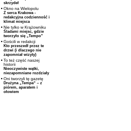
skrzydeł
Okno na Wielopolu
Z serca Krakowa -
redakcyjna codzienność i
klimat miejsca
Nie tylko w Krążowniku
Śladami miejsc, gdzie
tworzyło się „Tempo”
Gościli w redakcji
Kto przeszedł przez te
drzwi (i dlaczego nie
zapomniał wizyty)
To też część naszej
historii
Nieoczywiste wątki,
niezapomniane rozdziały
Oni tworzyli tę gazetę
Drużyna „Tempa“ – z
piórem, aparatem i
ołowiem