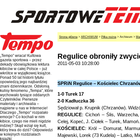
Strona główna
>
ARCHIWUM
>
Piłka nożna
> Archiwum >
Ma
Regulice obroniły zwyc
„Tempo” wraca! Kultowa
gazeta sportowa – przez
2011-05-03 10:28:00
dekady obowiązkowa lektura
kibiców w całej Polsce – już
wkrótce w wyjątkowej książce.
Ponad 50 lat historii tytułu
opowiedzą jego najbardziej
SPRiN Regulice – Kościelec Chrzanów
znani dziennikarze. Odsłonią
kulisy fenomenu „Tempa”, które
1-0 Turek 17
wychowało tysiące oddanych
Czytelników. Pierwsze
2-0 Kadłuczka 36
materiały i archiwalia –
Sędziował p. Krupnik (Chrzanów). Widzó
najpierw u nas w Internecie!
Dlaczego „Tempo” rozpalało
REGULICE
: Cichoń – Ślis, Warzecha,
emocje? Co kochali w nim
Celej, Kopeć, J. Ciołek – Turek, Mamoń.
kibice, czego nie mieli nigdzie
indziej? Skąd wziął się kult,
KOŚCIELEC
: Król – Domurat, Marmur
który trwa do dziś? Odpowiedzi
w kolejnych rozdziałach
Majewski, Lorek (73 Kudela) – Latko, Mi
książki: