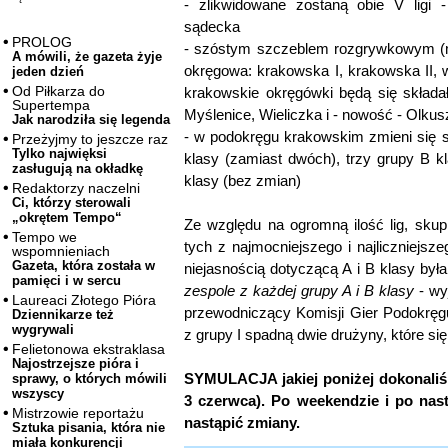
- zlikwidowane zostaną obie V ligi 
sądecka
PROLOG
- szóstym szczeblem rozgrywkowym (mi
A mówili, że gazeta żyje
okręgowa: krakowska I, krakowska II,
jeden dzień
Od Piłkarza do
krakowskie okręgówki będą się skład
Supertempa
Myślenice, Wieliczka i - nowość - Olkus
Jak narodziła się legenda
- w podokręgu krakowskim zmieni się s
Przeżyjmy to jeszcze raz
Tylko najwięksi
klasy (zamiast dwóch), trzy grupy B kl
zasługują na okładkę
klasy (bez zmian)
Redaktorzy naczelni
Ci, którzy sterowali
„okrętem Tempo“
Ze względu na ogromną ilość lig, skup
Tempo we
tych z najmocniejszego i najliczniejs
wspomnieniach
Gazeta, która została w
niejasnością dotyczącą A i B klasy był
pamięci i w sercu
zespole z każdej grupy A i B klasy
- wy
Laureaci Złotego Pióra
przewodniczący Komisji Gier Podokręg
Dziennikarze też
wygrywali
z grupy I spadną dwie drużyny, które si
Felietonowa ekstraklasa
Najostrzejsze pióra i
SYMULACJA jakiej poniżej dokonaliśm
sprawy, o których mówili
wszyscy
3 czerwca). Po weekendzie i po nas
Mistrzowie reportażu
nastąpić zmiany.
Sztuka pisania, która nie
miała konkurencji