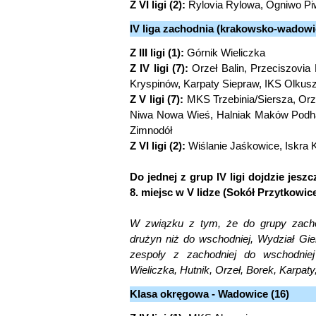
Z VI ligi (2):
Rylovia Rylowa, Ogniwo Pi
IV liga zachodnia (krakowsko-wadowic
Z III ligi (1):
Górnik Wieliczka
Z IV ligi (7):
Orzeł Balin, Przeciszovia
Kryspinów, Karpaty Siepraw, IKS Olkus
Z V ligi (7):
MKS Trzebinia/Siersza, Orz
Niwa Nowa Wieś, Halniak Maków Podhal
Zimnodół
Z VI ligi (2):
Wiślanie Jaśkowice, Iskra 
Do jednej z grup IV ligi dojdzie jes
8. miejsc w V lidze (Sokół Przytkowic
W związku z tym, że do grupy zachodn
drużyn niż do wschodniej, Wydział Gi
zespoły z zachodniej do wschodnie
Wieliczka, Hutnik, Orzeł, Borek, Karpaty
Klasa okręgowa - Wadowice (16)