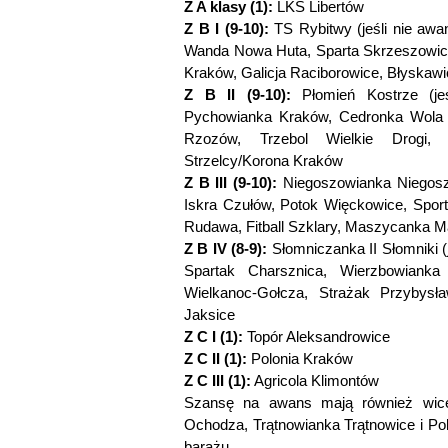
Z A klasy (1):
LKS Libertów
Z B I (9-10):
TS Rybitwy (jeśli nie awa
Wanda Nowa Huta, Sparta Skrzeszowice
Kraków, Galicja Raciborowice, Błyskaw
Z B II (9-10):
Płomień Kostrze (jeś
Pychowianka Kraków, Cedronka Wola 
Rzozów, Trzebol Wielkie Drogi, 
Strzelcy/Korona Kraków
Z B III (9-10):
Niegoszowianka Niegoszow
Iskra Czułów, Potok Więckowice, Spor
Rudawa, Fitball Szklary, Maszycanka 
Z B IV (8-9):
Słomniczanka II Słomniki (j
Spartak Charsznica, Wierzbowianka
Wielkanoc-Gołcza, Strażak Przybysła
Jaksice
Z C I (1):
Topór Aleksandrowice
Z C II (1):
Polonia Kraków
Z C III (1):
Agricola Klimontów
Szansę na awans mają również wice
Ochodza, Trątnowianka Trątnowice i Pol
barażu.