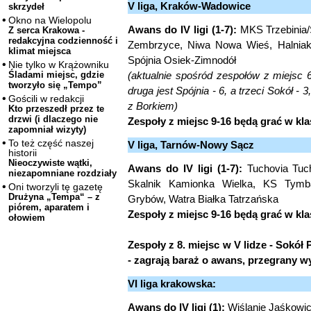
V liga, Kraków-Wadowice
skrzydeł
Okno na Wielopolu
Awans do IV ligi (1-7):
MKS Trzebinia/S
Z serca Krakowa -
redakcyjna codzienność i
Zembrzyce, Niwa Nowa Wieś, Halniak
klimat miejsca
Spójnia Osiek-Zimnodół
Nie tylko w Krążowniku
(aktualnie spośród zespołów z miejsc 6
Śladami miejsc, gdzie
tworzyło się „Tempo”
druga jest Spójnia - 6, a trzeci Sokół -
Gościli w redakcji
z Borkiem)
Kto przeszedł przez te
drzwi (i dlaczego nie
Zespoły z miejsc 9-16 będą grać w kla
zapomniał wizyty)
To też część naszej
V liga, Tarnów-Nowy Sącz
historii
Nieoczywiste wątki,
Awans do IV ligi (1-7):
Tuchovia Tuch
niezapomniane rozdziały
Skalnik Kamionka Wielka, KS Tymba
Oni tworzyli tę gazetę
Drużyna „Tempa“ – z
Grybów, Watra Białka Tatrzańska
piórem, aparatem i
Zespoły z miejsc 9-16 będą grać w kla
ołowiem
Zespoły z 8. miejsc w V lidze - Sokół
- zagrają baraż o awans, przegrany w
VI liga krakowska:
Awans do IV ligi (1):
Wiślanie Jaśkowi