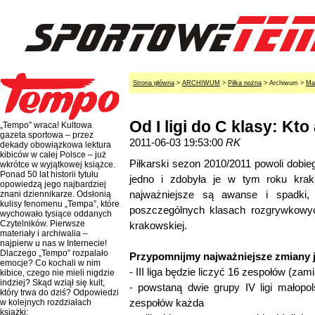
Strona główna
>
ARCHIWUM
>
Piłka nożna
> Archiwum >
Ma
Od I ligi do C klasy: Kt
„Tempo” wraca! Kultowa
gazeta sportowa – przez
2011-06-03 19:53:00
RK
dekady obowiązkowa lektura
kibiców w całej Polsce – już
Piłkarski sezon 2010/2011 powoli dobieg
wkrótce w wyjątkowej książce.
Ponad 50 lat historii tytułu
jedno i zdobyła je w tym roku krak
opowiedzą jego najbardziej
najważniejsze są awanse i spadki, 
znani dziennikarze. Odsłonią
kulisy fenomenu „Tempa”, które
poszczególnych klasach rozgrywkowych
wychowało tysiące oddanych
Czytelników. Pierwsze
krakowskiej.
materiały i archiwalia –
najpierw u nas w Internecie!
Dlaczego „Tempo” rozpalało
Przypomnijmy najważniejsze zmiany ja
emocje? Co kochali w nim
- III liga będzie liczyć 16 zespołów (zami
kibice, czego nie mieli nigdzie
indziej? Skąd wziął się kult,
- powstaną dwie grupy IV ligi małopol
który trwa do dziś? Odpowiedzi
zespołów każda
w kolejnych rozdziałach
książki: