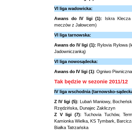
VI liga wadowicka:
Awans do IV ligi (1):
Iskra Klecza 
meczów z Jałowcem)
VI liga tarnowska:
Awans do IV ligi (1):
Rylovia Rylowa (
Jadowniczanką)
VI liga nowosądecka:
Awans do IV ligi (1)
: Ogniwo Piwniczna
Tak będzie w sezonie 2011/12
IV liga wschodnia (tarnowsko-sądecka
Z IV ligi (5):
Lubań Maniowy, Bocheński
Rzędzińska, Dunajec Zakliczyn
Z V ligi (7):
Tuchovia Tuchów, Terma
Kamionka Wielka, KS Tymbark, Barcicz
Białka Tatrzańska