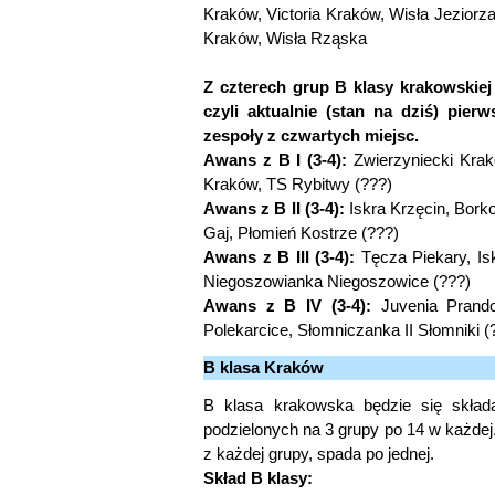
Kraków, Victoria Kraków, Wisła Jezior
Kraków, Wisła Rząska
Z czterech grup B klasy krakowskie
czyli aktualnie (stan na dziś) pier
zespoły z czwartych miejsc.
Awans z B I (3-4):
Zwierzyniecki Krak
Kraków, TS Rybitwy (???)
Awans z B II (3-4):
Iskra Krzęcin, Bor
Gaj, Płomień Kostrze (???)
Awans z B III (3-4):
Tęcza Piekary, Is
Niegoszowianka Niegoszowice (???)
Awans z B IV (3-4):
Juvenia Prandoc
Polekarcice, Słomniczanka II Słomniki (
B klasa Kraków
B klasa krakowska będzie się skład
podzielonych na 3 grupy po 14 w każde
z każdej grupy, spada po jednej.
Skład B klasy: