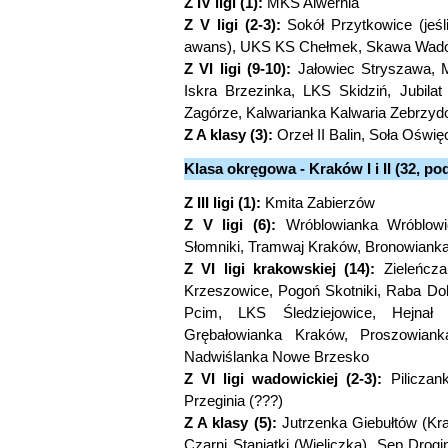
Z IV ligi (1):
MKS Alwernia
Z V ligi (2-3):
Sokół Przytkowice (jeśl
awans), UKS KS Chełmek, Skawa Wad
Z VI ligi (9-10):
Jałowiec Stryszawa, 
Iskra Brzezinka, LKS Skidziń, Jubila
Zagórze, Kalwarianka Kalwaria Zebrzyd
Z A klasy (3):
Orzeł II Balin, Soła Oświ
Klasa okręgowa - Kraków I i II (32, 
Z III ligi (1):
Kmita Zabierzów
Z V ligi (6):
Wróblowianka Wróblowic
Słomniki, Tramwaj Kraków, Bronowiank
Z VI ligi krakowskiej (14):
Zieleńczan
Krzeszowice, Pogoń Skotniki, Raba D
Pcim, LKS Śledziejowice, Hejnał 
Grębałowianka Kraków, Proszowiank
Nadwiślanka Nowe Brzesko
Z VI ligi wadowickiej (2-3):
Piliczan
Przeginia (???)
Z A klasy (5):
Jutrzenka Giebułtów (Kra
Czarni Staniątki (Wieliczka), Sęp Dro