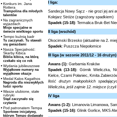
I liga:
Konkurs im. Jana
Rottera
Sandecja Nowy Sącz - nie grozi jej ani 
Trampolina dla młodych
talentów
Kolejarz Stróże (zagrożony spadkiem)
Na zagranicznych
Spadek (15-18)
: Termalica Bruk-Bet Ni
wyjazdach
Misje specjalne w
II liga (wschód)
świecie wielkiego sportu
Tempo kuźnią kadr
Okocimski Brzesko (aktualnie na 2. mi
Tu zaczynali. Tu stawali
się gwiazdami
Spadek
: Puszcza Niepołomice
Nasza Specjalność:
Skarby Kibica
III liga (w sezonie 2011/12 - 16 drużyn)
Biblia kibica, na którą
czekało się co rok
Awans (1):
Garbarnia Kraków
Wydania jubileuszowe
Spadek (13-18):
Górnik Wieliczka, N
Wyjątkowe numery na
wyjątkowe okazje
Kielce, Czarni Połaniec, Kmita Zabierz
Medal Kalos Kagathos
Ilość drużyn małopolskich spadając
Nagroda dla niezwykłych
ludzi sportu
Wieliczka, jeśli zajmie 12. miejsce (czy
Wasze ulubione, stałe
rubryki
IV liga
Stąd zaczynało się
czytanie
Awans (1-2):
Limanovia Limanowa, San
Pod patronatem Tempa
Spadek (15-16)
: Glinik Gorlice, MKS Al
Sportowe inicjatywy,
którym Tempo dodawało