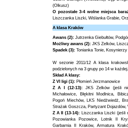
(Olkusz)
O pozostałe 3-4 wolne miejsca bara
Liszczanka Liszki, Wiślanka Grabie, Orz
A klasa Kraków
Awans (2):
Jutrzenka Giebułtów, Podg
Możliwy awans (2):
JKS Zelków, Liszcz
Spadek (3):
Tonianka Tonie, Kosynierzy
W sezonie 2011/12 A klasa krakowsk
podzielonych na 3 grupy po 14 w każdej
Skład A klasy:
Z VI ligi (1):
Płomień Jerzmanowice
Z A I (12-13):
JKS Zelków (jeśli n
Michałowice, Błękitni Modlnica, Bibi
Pogoń Miechów, LKS Niedźwiedź, Bra
Strażak Goszcza, Partyzant Dojazdów,
Z A II (13-14):
Liszczanka Liszki (jeśli
Pozowianka Pozowice, Lotnik II Kry
Garbarnia II Kraków, Armatura Kra