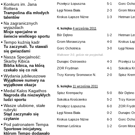
Przełęcz Łopuszna
5-1
Gorc Ocho
Konkurs im. Jana
Rottera
Łęgi Nowa Biała
2-3
Grom Mor
Trampolina dla młodych
Krokus Łapsze Niżne
1-3
Hetman Le
talentów
Na zagranicznych
wyjazdach
4. kolejka
4 września 2011
Misje specjalne w
Bór Dębno
1-2
Hetman Le
świecie wielkiego sportu
Grom Morawczyna
4-0
Krokus Ła
Tempo kuźnią kadr
Tu zaczynali. Tu stawali
Gorc Ochotnica
3-0
Łęgi Nowa 
się gwiazdami
Walkower 3-0, goście nie przyjechali.
Nasza Specjalność:
Skarby Kibica
Dunajec Ostrowsko
4-3
Przełęcz 
Biblia kibica, na którą
ZOR Frydman
4-1
Sokolica K
czekało się co rok
Trzy Korony Sromowce N.
2-0
Spisz Kre
Wydania jubileuszowe
Wyjątkowe numery na
wyjątkowe okazje
5. kolejka
11 września 2011
Medal Kalos Kagathos
Spisz Krempachy
5-0
Bór Dębno
Nagroda dla niezwykłych
ludzi sportu
Sokolica Krościenko
5-2
Trzy Koro
Wasze ulubione, stałe
Przełęcz Łopuszna
6-0
ZOR Fryd
rubryki
Łęgi Nowa Biała
0-2
Dunajec O
Stąd zaczynało się
czytanie
Krokus Łapsze Niżne
6-3
Gorc Ocho
Pod patronatem Tempa
Hetman Leśnica
1-2
Grom Mor
Sportowe inicjatywy,
którym Tempo dodawało