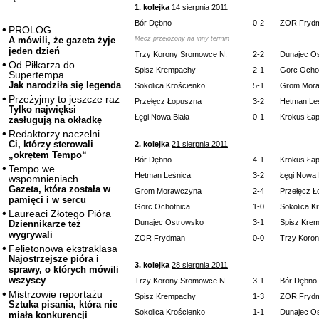
1. kolejka
14 sierpnia 2011
Bór Dębno
0-2
ZOR Fryd
PROLOG
Mecz przełożony na inny termin
A mówili, że gazeta żyje
jeden dzień
Trzy Korony Sromowce N.
2-2
Dunajec O
Od Piłkarza do
Spisz Krempachy
2-1
Gorc Ocho
Supertempa
Jak narodziła się legenda
Sokolica Krościenko
5-1
Grom Mor
Przeżyjmy to jeszcze raz
Przełęcz Łopuszna
3-2
Hetman Le
Tylko najwięksi
Łęgi Nowa Biała
0-1
Krokus Ła
zasługują na okładkę
Redaktorzy naczelni
Ci, którzy sterowali
2. kolejka
21 sierpnia 2011
„okrętem Tempo“
Bór Dębno
4-1
Krokus Ła
Tempo we
Hetman Leśnica
3-2
Łęgi Nowa 
wspomnieniach
Gazeta, która została w
Grom Morawczyna
2-4
Przełęcz 
pamięci i w sercu
Gorc Ochotnica
1-0
Sokolica K
Laureaci Złotego Pióra
Dunajec Ostrowsko
3-1
Spisz Kre
Dziennikarze też
wygrywali
ZOR Frydman
0-0
Trzy Koro
Felietonowa ekstraklasa
Najostrzejsze pióra i
3. kolejka
28 sierpnia 2011
sprawy, o których mówili
wszyscy
Trzy Korony Sromowce N.
3-1
Bór Dębno
Mistrzowie reportażu
Spisz Krempachy
1-3
ZOR Fryd
Sztuka pisania, która nie
Sokolica Krościenko
1-1
Dunajec O
miała konkurencji