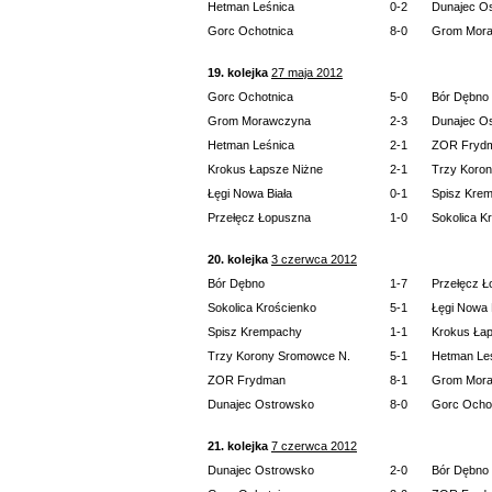
Hetman Leśnica
0-2
Dunajec O
Gorc Ochotnica
8-0
Grom Mor
19. kolejka
27 maja 2012
Gorc Ochotnica
5-0
Bór Dębno
Grom Morawczyna
2-3
Dunajec O
Hetman Leśnica
2-1
ZOR Fryd
Krokus Łapsze Niżne
2-1
Trzy Koro
Łęgi Nowa Biała
0-1
Spisz Kre
Przełęcz Łopuszna
1-0
Sokolica K
20. kolejka
3 czerwca 2012
Bór Dębno
1-7
Przełęcz 
Sokolica Krościenko
5-1
Łęgi Nowa 
Spisz Krempachy
1-1
Krokus Ła
Trzy Korony Sromowce N.
5-1
Hetman Le
ZOR Frydman
8-1
Grom Mor
Dunajec Ostrowsko
8-0
Gorc Ocho
21. kolejka
7 czerwca 2012
Dunajec Ostrowsko
2-0
Bór Dębno