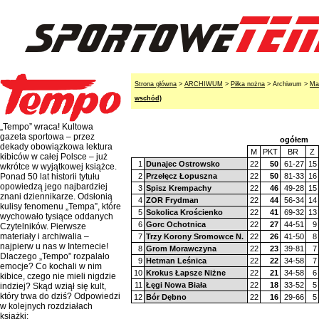
Strona główna
>
ARCHIWUM
>
Piłka nożna
> Archiwum >
Ma
wschód)
„Tempo” wraca! Kultowa
gazeta sportowa – przez
ogółem
dekady obowiązkowa lektura
M
PKT
BR
Z
kibiców w całej Polsce – już
1
Dunajec Ostrowsko
22
50
61-27
15
wkrótce w wyjątkowej książce.
2
Przełęcz Łopuszna
22
50
81-33
16
Ponad 50 lat historii tytułu
opowiedzą jego najbardziej
3
Spisz Krempachy
22
46
49-28
15
znani dziennikarze. Odsłonią
4
ZOR Frydman
22
44
56-34
14
kulisy fenomenu „Tempa”, które
5
Sokolica Krościenko
22
41
69-32
13
wychowało tysiące oddanych
6
Gorc Ochotnica
22
27
44-51
9
Czytelników. Pierwsze
materiały i archiwalia –
7
Trzy Korony Sromowce N.
22
26
41-50
8
najpierw u nas w Internecie!
8
Grom Morawczyna
22
23
39-81
7
Dlaczego „Tempo” rozpalało
9
Hetman Leśnica
22
22
34-58
7
emocje? Co kochali w nim
10
Krokus Łapsze Niżne
22
21
34-58
6
kibice, czego nie mieli nigdzie
11
Łęgi Nowa Biała
22
18
33-52
5
indziej? Skąd wziął się kult,
który trwa do dziś? Odpowiedzi
12
Bór Dębno
22
16
29-66
5
w kolejnych rozdziałach
książki: