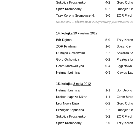
Sokolica Krościenko
4-2
Gorc Ocho
Spisz Krempachy
0-2
Dunajec O
Trzy Korony Sromowce N.
3-0
ZOR Fryd
Na boisku 0-3, później mecz zweryfikowany jako walkower 3-
14. kolejka
29 kwietnia 2012
Bór Dębno
5-0
Trzy Koro
ZOR Frydman
1-0
Spisz Kre
Dunajec Ostrowsko
2-2
Sokolica K
Gorc Ochotnica
0-2
Przełęcz 
Grom Morawczyna
0-4
Łęgi Nowa 
Hetman Leśnica
0-3
Krokus Ła
15. kolejka
3 maja 2012
Hetman Leśnica
1-1
Bór Dębno
Krokus Łapsze Niżne
1-1
Grom Mor
Łęgi Nowa Biała
0-2
Gorc Ocho
Przełęcz Łopuszna
2-2
Dunajec O
Sokolica Krościenko
3-2
ZOR Fryd
Spisz Krempachy
2-0
Trzy Koro