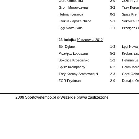
Gorc Ochotnica
2-0
ZOR Fryd
Grom Morawczyna
3-2
Trzy Koro
Hetman Leśnica
0-2
Spisz Kre
Krokus Łapsze Niżne
5-1
Sokolica K
Łęgi Nowa Biała
1-1
Przełęcz 
22. kolejka
10 czerwca 2012
Bór Dębno
1-3
Łęgi Nowa 
Przełęcz Łopuszna
5-2
Krokus Ła
Sokolica Krościenko
1-2
Hetman Le
Spisz Krempachy
6-2
Grom Mor
Trzy Korony Sromowce N.
2-3
Gorc Ocho
ZOR Frydman
2-0
Dunajec O
2009 Sportowetempo.pl © Wszelkie prawa zastrzeżone