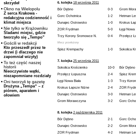
6. kolejka
18 września 2011
skrzydeł
Okno na Wielopolu
Bór Dębno
0-3
Grom Mor
Z serca Krakowa -
Gorc Ochotnica
1-2
Hetman Le
redakcyjna codzienność i
klimat miejsca
Dunajec Ostrowsko
1-0
Krokus Ła
Nie tylko w Krążowniku
ZOR Frydman
5-0
Łęgi Nowa 
Śladami miejsc, gdzie
Trzy Korony Sromowce N.
0-4
Przełęcz 
tworzyło się „Tempo”
Gościli w redakcji
Mecz przełożony
Kto przeszedł przez te
Spisz Krempachy
1-0
Sokolica K
drzwi (i dlaczego nie
zapomniał wizyty)
7. kolejka
25 września 2011
To też część naszej
historii
Sokolica Krościenko
10-0
Bór Dębno
Nieoczywiste wątki,
Przełęcz Łopuszna
2-4
Spisz Kre
niezapomniane rozdziały
Łęgi Nowa Biała
1-3
Trzy Koro
Oni tworzyli tę gazetę
Drużyna „Tempa“ – z
Krokus Łapsze Niżne
2-4
ZOR Fryd
piórem, aparatem i
Dunajec Ostrowsko
3-0
Hetman Le
ołowiem
Grom Morawczyna
3-2
Gorc Ocho
8. kolejka
2 października 2011
Bór Dębno
2-1
Gorc Ocho
Dunajec Ostrowsko
2-2
Grom Mor
ZOR Frydman
4-2
Hetman Le