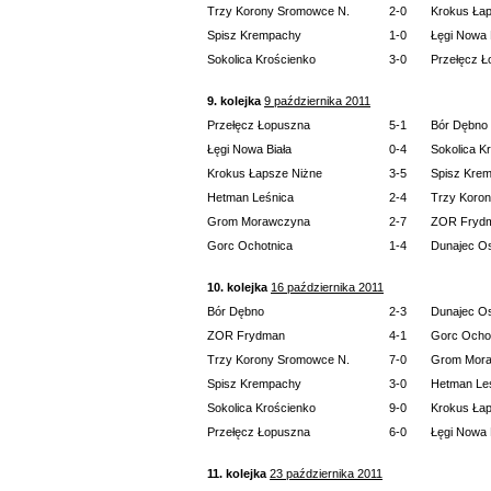
Trzy Korony Sromowce N.
2-0
Krokus Ła
Spisz Krempachy
1-0
Łęgi Nowa 
Sokolica Krościenko
3-0
Przełęcz 
9. kolejka
9 października 2011
Przełęcz Łopuszna
5-1
Bór Dębno
Łęgi Nowa Biała
0-4
Sokolica K
Krokus Łapsze Niżne
3-5
Spisz Kre
Hetman Leśnica
2-4
Trzy Koro
Grom Morawczyna
2-7
ZOR Fryd
Gorc Ochotnica
1-4
Dunajec O
10. kolejka
16 października 2011
Bór Dębno
2-3
Dunajec O
ZOR Frydman
4-1
Gorc Ocho
Trzy Korony Sromowce N.
7-0
Grom Mor
Spisz Krempachy
3-0
Hetman Le
Sokolica Krościenko
9-0
Krokus Ła
Przełęcz Łopuszna
6-0
Łęgi Nowa 
11. kolejka
23 października 2011