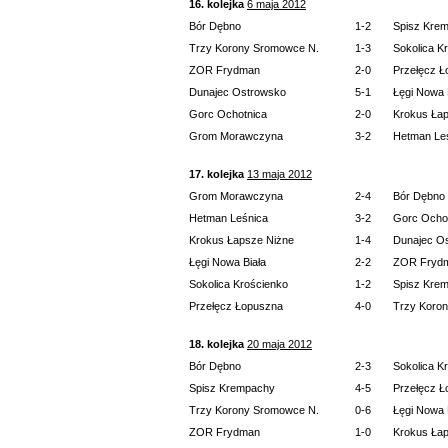
16. kolejka
6 maja 2012
Bór Dębno
1-2
Spisz Kre
Trzy Korony Sromowce N.
1-3
Sokolica K
ZOR Frydman
2-0
Przełęcz 
Dunajec Ostrowsko
5-1
Łęgi Nowa 
Gorc Ochotnica
2-0
Krokus Ła
Grom Morawczyna
3-2
Hetman Le
17. kolejka
13 maja 2012
Grom Morawczyna
2-4
Bór Dębno
Hetman Leśnica
3-2
Gorc Ocho
Krokus Łapsze Niżne
1-4
Dunajec O
Łęgi Nowa Biała
2-2
ZOR Fryd
Sokolica Krościenko
1-2
Spisz Kre
Przełęcz Łopuszna
4-0
Trzy Koro
18. kolejka
20 maja 2012
Bór Dębno
2-3
Sokolica K
Spisz Krempachy
4-5
Przełęcz 
Trzy Korony Sromowce N.
0-6
Łęgi Nowa 
ZOR Frydman
1-0
Krokus Ła