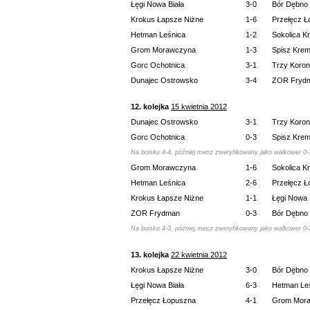
Łęgi Nowa Biała
3-0
Bór Dębno
Krokus Łapsze Niżne
1-6
Przełęcz 
Hetman Leśnica
1-2
Sokolica K
Grom Morawczyna
1-3
Spisz Kre
Gorc Ochotnica
3-1
Trzy Koro
Dunajec Ostrowsko
3-4
ZOR Fryd
12. kolejka
15 kwietnia 2012
Dunajec Ostrowsko
3-1
Trzy Koro
Gorc Ochotnica
0-3
Spisz Kre
Na boisku 4-4, później mecz zweryfikowany jako walkower 0-
Grom Morawczyna
1-6
Sokolica K
Hetman Leśnica
2-6
Przełęcz 
Krokus Łapsze Niżne
1-1
Łęgi Nowa 
ZOR Frydman
0-3
Bór Dębno
Na boisku 4-3, później mecz zweryfikowany jako walkower 0-
13. kolejka
22 kwietnia 2012
Krokus Łapsze Niżne
3-0
Bór Dębno
Łęgi Nowa Biała
6-3
Hetman Le
Przełęcz Łopuszna
4-1
Grom Mor