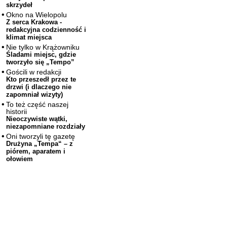
skrzydeł
Okno na Wielopolu
Z serca Krakowa -
redakcyjna codzienność i
klimat miejsca
Nie tylko w Krążowniku
Śladami miejsc, gdzie
tworzyło się „Tempo”
Gościli w redakcji
Kto przeszedł przez te
drzwi (i dlaczego nie
zapomniał wizyty)
To też część naszej
historii
Nieoczywiste wątki,
niezapomniane rozdziały
Oni tworzyli tę gazetę
Drużyna „Tempa“ – z
piórem, aparatem i
ołowiem