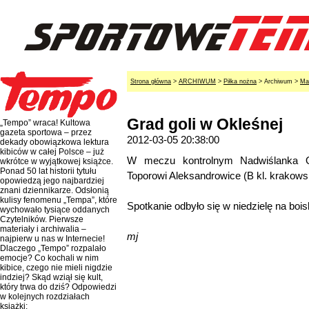
Strona główna
>
ARCHIWUM
>
Piłka nożna
> Archiwum >
Ma
Grad goli w Okleśnej
„Tempo” wraca! Kultowa
gazeta sportowa – przez
2012-03-05 20:38:00
dekady obowiązkowa lektura
kibiców w całej Polsce – już
W meczu kontrolnym Nadwiślanka Ok
wkrótce w wyjątkowej książce.
Ponad 50 lat historii tytułu
Toporowi Aleksandrowice (B kl. krakows
opowiedzą jego najbardziej
znani dziennikarze. Odsłonią
kulisy fenomenu „Tempa”, które
Spotkanie odbyło się w niedzielę na boi
wychowało tysiące oddanych
Czytelników. Pierwsze
materiały i archiwalia –
mj
najpierw u nas w Internecie!
Dlaczego „Tempo” rozpalało
emocje? Co kochali w nim
kibice, czego nie mieli nigdzie
indziej? Skąd wziął się kult,
który trwa do dziś? Odpowiedzi
w kolejnych rozdziałach
książki: