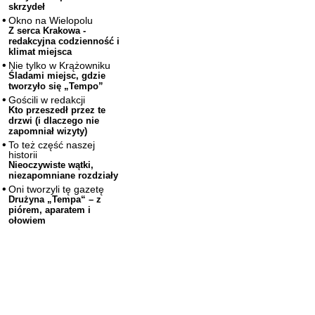
skrzydeł
Okno na Wielopolu
Z serca Krakowa -
redakcyjna codzienność i
klimat miejsca
Nie tylko w Krążowniku
Śladami miejsc, gdzie
tworzyło się „Tempo”
Gościli w redakcji
Kto przeszedł przez te
drzwi (i dlaczego nie
zapomniał wizyty)
To też część naszej
historii
Nieoczywiste wątki,
niezapomniane rozdziały
Oni tworzyli tę gazetę
Drużyna „Tempa“ – z
piórem, aparatem i
ołowiem