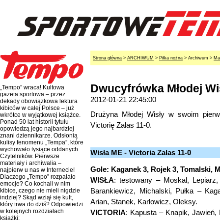
Strona główna
>
ARCHIWUM
>
Piłka nożna
> Archiwum >
Ma
Dwucyfrówka Młodej Wi
„Tempo” wraca! Kultowa
gazeta sportowa – przez
2012-01-21 22:45:00
dekady obowiązkowa lektura
kibiców w całej Polsce – już
Drużyna Młodej Wisły w swoim pier
wkrótce w wyjątkowej książce.
Ponad 50 lat historii tytułu
Victorię Zalas 11-0.
opowiedzą jego najbardziej
znani dziennikarze. Odsłonią
kulisy fenomenu „Tempa”, które
wychowało tysiące oddanych
Wisła ME - Victoria Zalas 11-0
Czytelników. Pierwsze
materiały i archiwalia –
Gole: Kaganek 3, Rojek 3, Tomalski, M
najpierw u nas w Internecie!
Dlaczego „Tempo” rozpalało
WISŁA
: testowany – Moskal, Lepiarz
emocje? Co kochali w nim
Barankiewicz, Michalski, Pułka – Kaga
kibice, czego nie mieli nigdzie
indziej? Skąd wziął się kult,
Arian, Stanek, Karłowicz, Oleksy.
który trwa do dziś? Odpowiedzi
w kolejnych rozdziałach
VICTORIA
: Kapusta – Knapik, Jawień
książki: