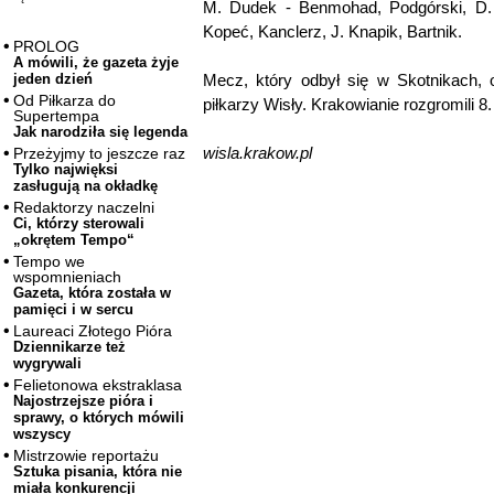
M. Dudek - Benmohad, Podgórski, D. 
Kopeć, Kanclerz, J. Knapik, Bartnik.
PROLOG
A mówili, że gazeta żyje
Mecz, który odbył się w Skotnikach, 
jeden dzień
Od Piłkarza do
piłkarzy Wisły. Krakowianie rozgromili 8
Supertempa
Jak narodziła się legenda
wisla.krakow.pl
Przeżyjmy to jeszcze raz
Tylko najwięksi
zasługują na okładkę
Redaktorzy naczelni
Ci, którzy sterowali
„okrętem Tempo“
Tempo we
wspomnieniach
Gazeta, która została w
pamięci i w sercu
Laureaci Złotego Pióra
Dziennikarze też
wygrywali
Felietonowa ekstraklasa
Najostrzejsze pióra i
sprawy, o których mówili
wszyscy
Mistrzowie reportażu
Sztuka pisania, która nie
miała konkurencji