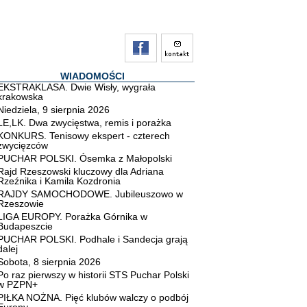
WIADOMOŚCI
EKSTRAKLASA. Dwie Wisły, wygrała
krakowska
Niedziela, 9 sierpnia 2026
LE,LK. Dwa zwycięstwa, remis i porażka
KONKURS. Tenisowy ekspert - czterech
zwycięzców
PUCHAR POLSKI. Ósemka z Małopolski
Rajd Rzeszowski kluczowy dla Adriana
Rzeźnika i Kamila Kozdronia
RAJDY SAMOCHODOWE. Jubileuszowo w
Rzeszowie
LIGA EUROPY. Porażka Górnika w
Budapeszcie
PUCHAR POLSKI. Podhale i Sandecja grają
dalej
Sobota, 8 sierpnia 2026
Po raz pierwszy w historii STS Puchar Polski
w PZPN+
PIŁKA NOŻNA. Pięć klubów walczy o podbój