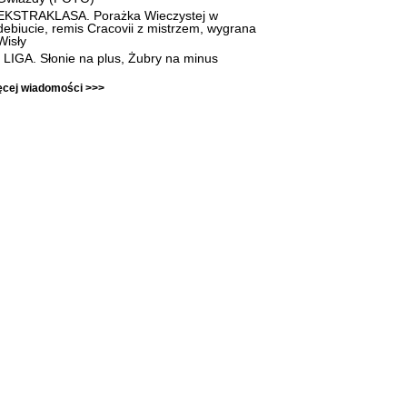
EKSTRAKLASA. Porażka Wieczystej w
debiucie, remis Cracovii z mistrzem, wygrana
Wisły
I LIGA. Słonie na plus, Żubry na minus
ęcej wiadomości >>>