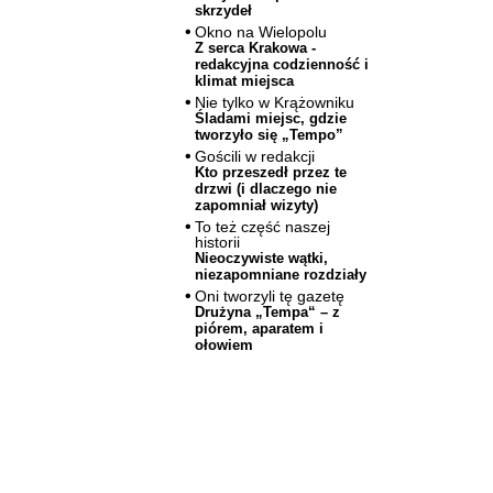
skrzydeł
Okno na Wielopolu
Z serca Krakowa -
redakcyjna codzienność i
klimat miejsca
Nie tylko w Krążowniku
Śladami miejsc, gdzie
tworzyło się „Tempo”
Gościli w redakcji
Kto przeszedł przez te
drzwi (i dlaczego nie
zapomniał wizyty)
To też część naszej
historii
Nieoczywiste wątki,
niezapomniane rozdziały
Oni tworzyli tę gazetę
Drużyna „Tempa“ – z
piórem, aparatem i
ołowiem