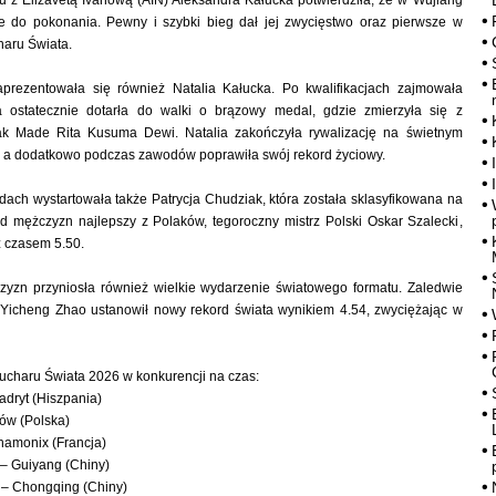
 z Elizavetą Ivanową (AIN) Aleksandra Kałucka potwierdziła, że w Wujiang
ie do pokonania. Pewny i szybki bieg dał jej zwycięstwo oraz pierwsze w
haru Świata.
prezentowała się również Natalia Kałucka. Po kwalifikacjach zajmowała
a ostatecznie dotarła do walki o brązowy medal, gdzie zmierzyła się z
ak Made Rita Kusuma Dewi. Natalia zakończyła rywalizację na świetnym
, a dodatkowo podczas zawodów poprawiła swój rekord życiowy.
ach wystartowała także Patrycja Chudziak, która została sklasyfikowana na
d mężczyzn najlepszy z Polaków, tegoroczny mistrz Polski Oskar Szalecki,
z czasem 5.50.
zyzn przyniosła również wielkie wydarzenie światowego formatu. Zaledwie
k Yicheng Zhao ustanowił nowy rekord świata wynikiem 4.54, zwyciężając w
charu Świata 2026 w konkurencji na czas:
dryt (Hiszpania)
ków (Polska)
hamonix (Francja)
– Guiyang (Chiny)
 – Chongqing (Chiny)