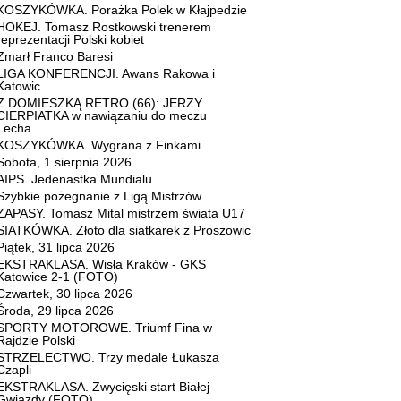
KOSZYKÓWKA. Porażka Polek w Kłajpedzie
HOKEJ. Tomasz Rostkowski trenerem
reprezentacji Polski kobiet
Zmarł Franco Baresi
LIGA KONFERENCJI. Awans Rakowa i
Katowic
Z DOMIESZKĄ RETRO (66): JERZY
CIERPIATKA w nawiązaniu do meczu
Lecha...
KOSZYKÓWKA. Wygrana z Finkami
Sobota, 1 sierpnia 2026
AIPS. Jedenastka Mundialu
Szybkie pożegnanie z Ligą Mistrzów
ZAPASY. Tomasz Mital mistrzem świata U17
SIATKÓWKA. Złoto dla siatkarek z Proszowic
Piątek, 31 lipca 2026
EKSTRAKLASA. Wisła Kraków - GKS
Katowice 2-1 (FOTO)
Czwartek, 30 lipca 2026
Środa, 29 lipca 2026
SPORTY MOTOROWE. Triumf Fina w
Rajdzie Polski
STRZELECTWO. Trzy medale Łukasza
Czapli
EKSTRAKLASA. Zwycięski start Białej
Gwiazdy (FOTO)