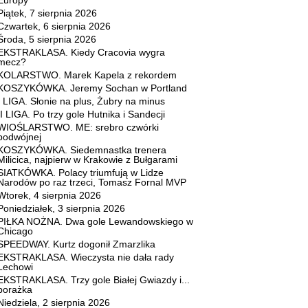
Europy
Piątek, 7 sierpnia 2026
Czwartek, 6 sierpnia 2026
Środa, 5 sierpnia 2026
EKSTRAKLASA. Kiedy Cracovia wygra
mecz?
KOLARSTWO. Marek Kapela z rekordem
KOSZYKÓWKA. Jeremy Sochan w Portland
I LIGA. Słonie na plus, Żubry na minus
II LIGA. Po trzy gole Hutnika i Sandecji
WIOŚLARSTWO. ME: srebro czwórki
podwójnej
KOSZYKÓWKA. Siedemnastka trenera
Milicica, najpierw w Krakowie z Bułgarami
SIATKÓWKA. Polacy triumfują w Lidze
Narodów po raz trzeci, Tomasz Fornal MVP
Wtorek, 4 sierpnia 2026
Poniedziałek, 3 sierpnia 2026
PIŁKA NOŻNA. Dwa gole Lewandowskiego w
Chicago
SPEEDWAY. Kurtz dogonił Zmarzlika
EKSTRAKLASA. Wieczysta nie dała rady
Lechowi
EKSTRAKLASA. Trzy gole Białej Gwiazdy i...
porażka
Niedziela, 2 sierpnia 2026