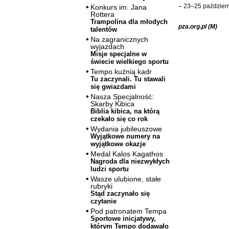
– 23–25 październ
Konkurs im. Jana
Rottera
Trampolina dla młodych
pza.org.pl (M)
talentów
Na zagranicznych
wyjazdach
Misje specjalne w
świecie wielkiego sportu
Tempo kuźnią kadr
Tu zaczynali. Tu stawali
się gwiazdami
Nasza Specjalność:
Skarby Kibica
Biblia kibica, na którą
czekało się co rok
Wydania jubileuszowe
Wyjątkowe numery na
wyjątkowe okazje
Medal Kalos Kagathos
Nagroda dla niezwykłych
ludzi sportu
Wasze ulubione, stałe
rubryki
Stąd zaczynało się
czytanie
Pod patronatem Tempa
Sportowe inicjatywy,
którym Tempo dodawało