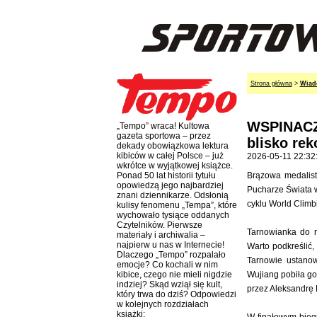
Strona główna
>
Wiad
WSPINACZ
„Tempo” wraca! Kultowa
gazeta sportowa – przez
blisko rek
dekady obowiązkowa lektura
kibiców w całej Polsce – już
2026-05-11 22:32
wkrótce w wyjątkowej książce.
Brązowa medalist
Ponad 50 lat historii tytułu
opowiedzą jego najbardziej
Pucharze Świata 
znani dziennikarze. Odsłonią
cyklu World Climb
kulisy fenomenu „Tempa”, które
wychowało tysiące oddanych
Czytelników. Pierwsze
Tarnowianka do r
materiały i archiwalia –
najpierw u nas w Internecie!
Warto podkreślić
Dlaczego „Tempo” rozpalało
Tarnowie ustanow
emocje? Co kochali w nim
Wujiang pobiła go
kibice, czego nie mieli nigdzie
indziej? Skąd wziął się kult,
przez Aleksandrę 
który trwa do dziś? Odpowiedzi
w kolejnych rozdziałach
książki: