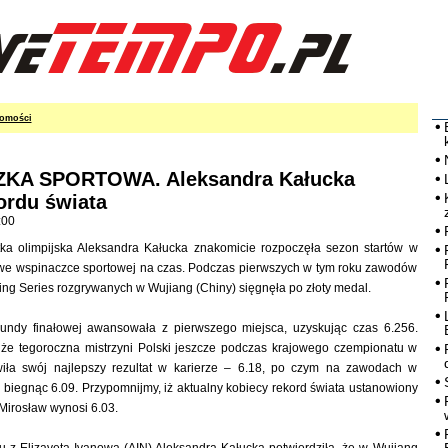
omości
KA SPORTOWA. Aleksandra Kałucka
ordu świata
:00
ka olimpijska Aleksandra Kałucka znakomicie rozpoczęła sezon startów w
we wspinaczce sportowej na czas. Podczas pierwszych w tym roku zawodów
ing Series rozgrywanych w Wujiang (Chiny) sięgnęła po złoty medal.
undy finałowej awansowała z pierwszego miejsca, uzyskując czas 6.256.
, że tegoroczna mistrzyni Polski jeszcze podczas krajowego czempionatu w
iła swój najlepszy rezultat w karierze – 6.18, po czym na zawodach w
 biegnąc 6.09. Przypomnijmy, iż aktualny kobiecy rekord świata ustanowiony
Mirosław wynosi 6.03.