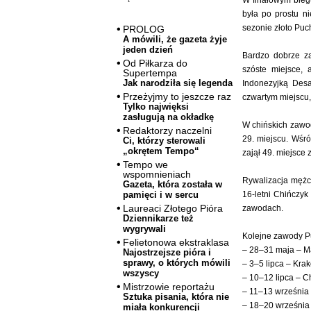
W finałowym biegu
była po prostu n
sezonie złoto Puc
PROLOG
A mówili, że gazeta żyje
jeden dzień
Bardzo dobrze za
Od Piłkarza do
szóste miejsce, 
Supertempa
Jak narodziła się legenda
Indonezyjką Des
Przeżyjmy to jeszcze raz
czwartym miejscu
Tylko najwięksi
zasługują na okładkę
W chińskich zawod
Redaktorzy naczelni
29. miejscu. Wśró
Ci, którzy sterowali
„okrętem Tempo“
zajął 49. miejsce 
Tempo we
wspomnieniach
Rywalizacja mężc
Gazeta, która została w
16-letni Chińczy
pamięci i w sercu
Laureaci Złotego Pióra
zawodach.
Dziennikarze też
wygrywali
Kolejne zawody Pu
Felietonowa ekstraklasa
– 28–31 maja – Ma
Najostrzejsze pióra i
sprawy, o których mówili
– 3–5 lipca – Kra
wszyscy
– 10–12 lipca – C
Mistrzowie reportażu
– 11–13 września 
Sztuka pisania, która nie
– 18–20 września
miała konkurencji