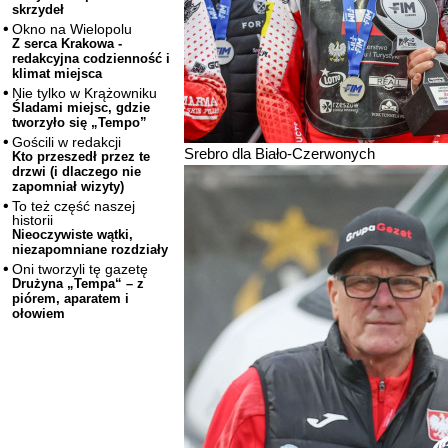
skrzydeł
Okno na Wielopolu
Z serca Krakowa -
redakcyjna codzienność i
klimat miejsca
Nie tylko w Krążowniku
Śladami miejsc, gdzie
tworzyło się „Tempo”
Gościli w redakcji
Srebro dla Biało-Czerwonych
Kto przeszedł przez te
drzwi (i dlaczego nie
zapomniał wizyty)
To też część naszej
historii
Nieoczywiste wątki,
niezapomniane rozdziały
Oni tworzyli tę gazetę
Drużyna „Tempa“ – z
piórem, aparatem i
ołowiem