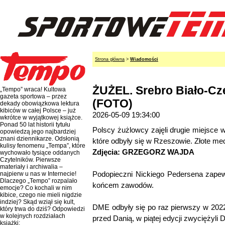
Strona główna
>
Wiadomości
ŻUŻEL. Srebro Biało-C
„Tempo” wraca! Kultowa
gazeta sportowa – przez
(FOTO)
dekady obowiązkowa lektura
kibiców w całej Polsce – już
2026-05-09 19:34:00
wkrótce w wyjątkowej książce.
Ponad 50 lat historii tytułu
Polscy żużlowcy zajęli drugie miejsce
opowiedzą jego najbardziej
znani dziennikarze. Odsłonią
które odbyły się w Rzeszowie. Złote me
kulisy fenomenu „Tempa”, które
Zdjęcia: GRZEGORZ WAJDA
wychowało tysiące oddanych
Czytelników. Pierwsze
materiały i archiwalia –
Podopieczni Nickiego Pedersena zapewni
najpierw u nas w Internecie!
Dlaczego „Tempo” rozpalało
końcem zawodów.
emocje? Co kochali w nim
kibice, czego nie mieli nigdzie
indziej? Skąd wziął się kult,
DME odbyły się po raz pierwszy w 2022
który trwa do dziś? Odpowiedzi
w kolejnych rozdziałach
przed Danią, w piątej edycji zwyciężyli 
książki: