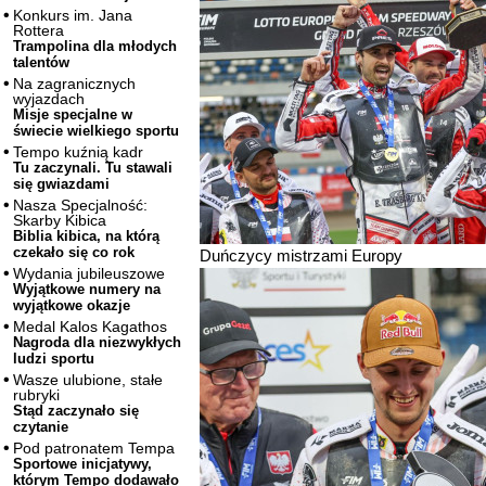
Konkurs im. Jana
Rottera
Trampolina dla młodych
talentów
Na zagranicznych
wyjazdach
Misje specjalne w
świecie wielkiego sportu
Tempo kuźnią kadr
Tu zaczynali. Tu stawali
się gwiazdami
Nasza Specjalność:
Skarby Kibica
Biblia kibica, na którą
czekało się co rok
Duńczycy mistrzami Europy
Wydania jubileuszowe
Wyjątkowe numery na
wyjątkowe okazje
Medal Kalos Kagathos
Nagroda dla niezwykłych
ludzi sportu
Wasze ulubione, stałe
rubryki
Stąd zaczynało się
czytanie
Pod patronatem Tempa
Sportowe inicjatywy,
którym Tempo dodawało