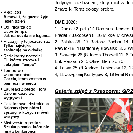
Jedynym żużlowcem, który miał w dor
Zmarzlik. Teraz dołożył srebro.
PROLOG
A mówili, że gazeta żyje
jeden dzień
DME 2026:
Od Piłkarza do
1. Dania 42 pkt (14 Rasmus Jensen 1
Supertempa
Frederik Jakobsen 8, 16 Mikkel Michelse
Jak narodziła się legenda
Przeżyjmy to jeszcze raz
2. Polska 39 (17 Bartosz Bańbor 14, 
Tylko najwięksi
Pawlicki 8, 4 Bartłomiej Kowalski 3, 3 W
zasługują na okładkę
3. Szwecja 26 (8 Jacob Thorsell 11, 6 F
Redaktorzy naczelni
Ci, którzy sterowali
Erik Persson 2, 5 Oliver Berntzon 0)
„okrętem Tempo“
4. Łotwa 25 (9 Andrzej Lebiediew 12, 12
Tempo we
4, 11 Jewgienij Kostygow 3, 19 Emil Rim
wspomnieniach
Gazeta, która została w
pamięci i w sercu
Laureaci Złotego Pióra
Galeria zdjęć z Rzeszowa: 
Dziennikarze też
wygrywali
Felietonowa ekstraklasa
Najostrzejsze pióra i
sprawy, o których mówili
wszyscy
Mistrzowie reportażu
Sztuka pisania, która nie
miała konkurencji