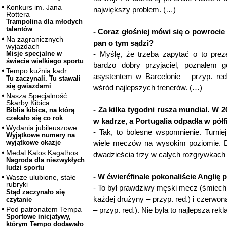
Konkurs im. Jana
największy problem. (…)
Rottera
Trampolina dla młodych
talentów
- Coraz głośniej mówi się o powroci
Na zagranicznych
pan o tym sądzi?
wyjazdach
- Myślę, że trzeba zapytać o to pre
Misje specjalne w
świecie wielkiego sportu
bardzo dobry przyjaciel, poznałem 
Tempo kuźnią kadr
asystentem w Barcelonie – przyp. red
Tu zaczynali. Tu stawali
się gwiazdami
wśród najlepszych trenerów. (…)
Nasza Specjalność:
Skarby Kibica
- Za kilka tygodni rusza mundial. W 2
Biblia kibica, na którą
czekało się co rok
w kadrze, a Portugalia odpadła w półf
Wydania jubileuszowe
- Tak, to bolesne wspomnienie. Turnie
Wyjątkowe numery na
wiele meczów na wysokim poziomie. D
wyjątkowe okazje
Medal Kalos Kagathos
dwadzieścia trzy w całych rozgrywkach 
Nagroda dla niezwykłych
ludzi sportu
- W ćwierćfinale pokonaliście Anglię 
Wasze ulubione, stałe
rubryki
- To był prawdziwy męski mecz (śmiech).
Stąd zaczynało się
każdej drużyny – przyp. red.) i czerwo
czytanie
Pod patronatem Tempa
– przyp. red.). Nie była to najlepsza rekl
Sportowe inicjatywy,
którym Tempo dodawało