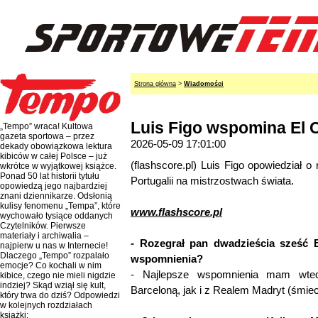
Strona główna
>
Wiadomości
Luis Figo wspomina El 
„Tempo” wraca! Kultowa
gazeta sportowa – przez
2026-05-09 17:01:00
dekady obowiązkowa lektura
kibiców w całej Polsce – już
(flashscore.pl) Luis Figo opowiedział 
wkrótce w wyjątkowej książce.
Ponad 50 lat historii tytułu
Portugalii na mistrzostwach świata.
opowiedzą jego najbardziej
znani dziennikarze. Odsłonią
kulisy fenomenu „Tempa”, które
www.flashscore.pl
wychowało tysiące oddanych
Czytelników. Pierwsze
materiały i archiwalia –
- Rozegrał pan dwadzieścia sześć E
najpierw u nas w Internecie!
Dlaczego „Tempo” rozpalało
wspomnienia?
emocje? Co kochali w nim
- Najlepsze wspomnienia mam wte
kibice, czego nie mieli nigdzie
indziej? Skąd wziął się kult,
Barceloną, jak i z Realem Madryt (śmiech
który trwa do dziś? Odpowiedzi
w kolejnych rozdziałach
książki: