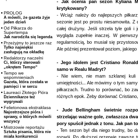
- Jak ocenia pan sezon Kyliana M
krytykowany?
PROLOG
- Wciąż należy do najlepszych piłkar
A mówili, że gazeta żyje
sezonie jest po prostu niesamowita. Z 
jeden dzień
Od Piłkarza do
całej drużyny. Jeśli strzela tyle goli 
Supertempa
wygląda zupełnie inaczej. W pierwsz
Jak narodziła się legenda
regularnością, bo musiał się przystoso
Przeżyjmy to jeszcze raz
Tylko najwięksi
Ale później prezentował poziom, jakiego
zasługują na okładkę
Redaktorzy naczelni
- Jego idolem jest Cristiano Ronald
Ci, którzy sterowali
„okrętem Tempo“
samo w Realu Madryt?
Tempo we
- Nie wiem, nie mam szklanej kul
wspomnieniach
Gazeta, która została w
umiejętności... Ale mówimy o tym samym
pamięci i w sercu
piłkarzach. Trudno to porównać, bo z
Laureaci Złotego Pióra
różnych epok. Żeby dorównać Cristiano,
Dziennikarze też
wygrywali
Felietonowa ekstraklasa
- Jude Bellingham świetnie rozp
Najostrzejsze pióra i
strzelając ważne gole, zwłaszcza dwa
sprawy, o których mówili
wszyscy
pory spuścił jednak z tonu. Jak pan t
Mistrzowie reportażu
- Ten sezon był dla niego trudny, bo do
Sztuka pisania, która nie
miała konkurencji
rozwój. Po dłuższej przerwie zawsze 