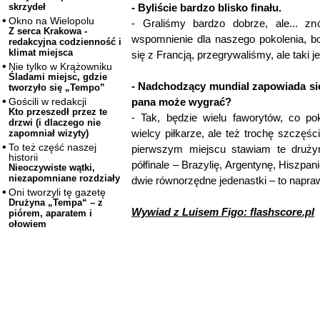
- Byliście bardzo blisko finału.
skrzydeł
Okno na Wielopolu
- Graliśmy bardzo dobrze, ale... zn
Z serca Krakowa -
wspomnienie dla naszego pokolenia, 
redakcyjna codzienność i
klimat miejsca
się z Francją, przegrywaliśmy, ale taki jes
Nie tylko w Krążowniku
Śladami miejsc, gdzie
- Nadchodzący mundial zapowiada si
tworzyło się „Tempo”
pana może wygrać?
Gościli w redakcji
Kto przeszedł przez te
- Tak, będzie wielu faworytów, co pok
drzwi (i dlaczego nie
wielcy piłkarze, ale też trochę szczęśc
zapomniał wizyty)
To też część naszej
pierwszym miejscu stawiam te druży
historii
półfinale – Brazylię, Argentynę, Hiszpan
Nieoczywiste wątki,
niezapomniane rozdziały
dwie równorzędne jedenastki – to napra
Oni tworzyli tę gazetę
Drużyna „Tempa“ – z
Wywiad z Luisem Figo: flashscore.pl
piórem, aparatem i
ołowiem